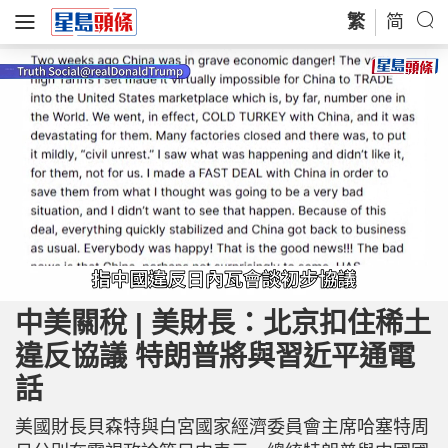
繁
简
L
U
o
n
a
m
中美關稅 | 美財長：北京扣住稀土
d
u
e
t
d
e
違反協議 特朗普將與習近平通電
:
5
4
.
話
0
0
%
美國財長貝森特與白宮國家經濟委員會主席哈塞特周