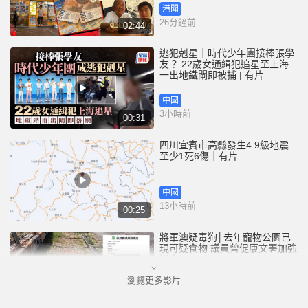
港聞
26分鐘前
02:44
逃犯剋星｜時代少年團接棒張學
友？ 22歲女通緝犯追星至上海
一出地鐵閘即被捕 | 有片
中國
3小時前
00:31
四川宜賓市高縣發生4.9級地震
至少1死6傷｜有片
中國
13小時前
00:25
將軍澳疑毒狗│去年寵物公園已
現可疑食物 議員曾促康文署加強
巡查
瀏覽更多影片
港聞
14小時前
01:07