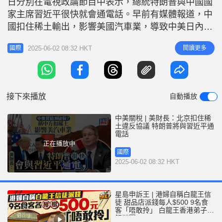
日分別在電視政論節目中表示，總統特朗普與中國國
家主席習近平很快就會通電話。早前有媒體報道，中
國扣住稀土輸出，影響美國汽車業，導致中美日內瓦
初步協議瀕臨破局。 特朗普上周在自家社交平台
2025-06-02 08:32 HKT
閱讀更多
國際
Truth Social發文，指中國違反日內瓦會談初步協
議，強調「做好人到此為止」。他其後表示，會與習
近平通電話，希望解決貿易及關稅上的分歧。 相關
新聞： 關稅戰 | 中美
接下來播放
自動播放
中美關稅 | 美財長：北京扣住稀
土違反協議 特朗普將與習近平通
電話
正在播放中
國際
2025-06-02 08:32 HKT
星島申訴王 | 港婦自稱白龍王信
徒 甜品店派錢每人$500 9名食
客「唔敢拎」 白龍王香港弟子親
解謎團