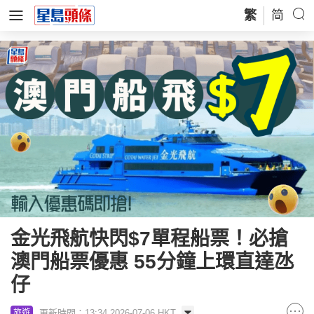
繁
简
金光飛航快閃$7單程船票！必搶
澳門船票優惠 55分鐘上環直達氹
仔
更新時間：13:34 2026-07-06 HKT
旅遊