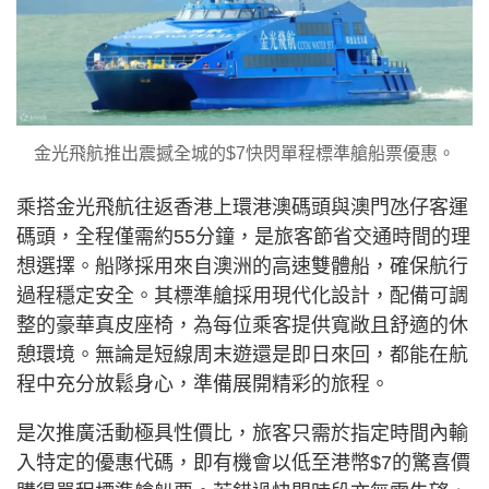
金光飛航推出震撼全城的$7快閃單程標準艙船票優惠。
乘搭金光飛航往返香港上環港澳碼頭與澳門氹仔客運
碼頭，全程僅需約55分鐘，是旅客節省交通時間的理
想選擇。船隊採用來自澳洲的高速雙體船，確保航行
過程穩定安全。其標準艙採用現代化設計，配備可調
整的豪華真皮座椅，為每位乘客提供寬敞且舒適的休
憩環境。無論是短線周末遊還是即日來回，都能在航
程中充分放鬆身心，準備展開精彩的旅程。
是次推廣活動極具性價比，旅客只需於指定時間內輸
入特定的優惠代碼，即有機會以低至港幣$7的驚喜價