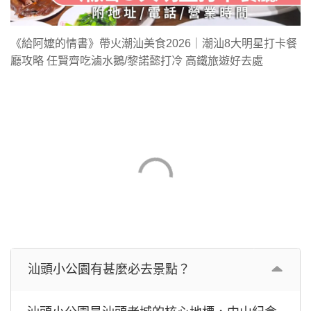
《給阿嬤的情書》帶火潮汕美食2026｜潮汕8大明星打卡餐
廳攻略 任賢齊吃滷水鵝/黎諾懿打冷 高鐵旅遊好去處
汕頭小公園有甚麼必去景點？