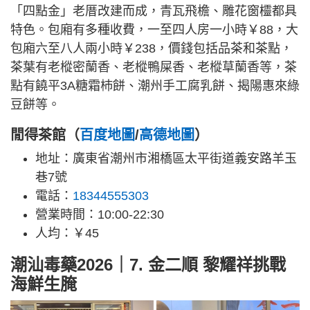
「四點金」老厝改建而成，青瓦飛檐、雕花窗欞都具
特色。包廂有多種收費，一至四人房一小時￥88，大
包廂六至八人兩小時￥238，價錢包括品茶和茶點，
茶葉有老樅密蘭香、老樅鴨屎香、老樅草蘭香等，茶
點有饒平3A糖霜杮餅、潮州手工腐乳餅、揭陽惠來綠
豆餅等。
閒得茶館（
百度地圖
/
高德地圖
）
地址：廣東省潮州市湘橋區太平街道義安路羊玉
巷7號
電話：
18344555303
營業時間：10:00-22:30
人均：￥45
潮汕毒藥2026｜7. 金二順 黎耀祥挑戰
海鮮生腌