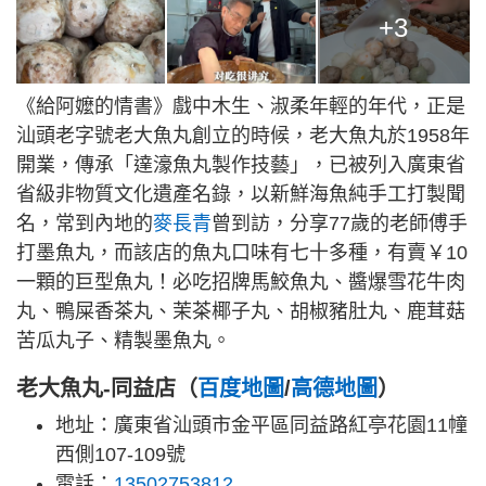
+3
《給阿嬤的情書》戲中木生、淑柔年輕的年代，正是
汕頭老字號老大魚丸創立的時候，老大魚丸於1958年
開業，傳承「達濠魚丸製作技藝」，已被列入廣東省
省級非物質文化遺產名錄，以新鮮海魚純手工打製聞
名，常到內地的
麥長青
曾到訪，分享77歲的老師傅手
打墨魚丸，而該店的魚丸口味有七十多種，有賣￥10
一顆的巨型魚丸！必吃招牌馬鮫魚丸、醬爆雪花牛肉
丸、鴨屎香茶丸、茉茶椰子丸、胡椒豬肚丸、鹿茸菇
苦瓜丸子、精製墨魚丸。
老大魚丸-同益店（
百度地圖
/
高德地圖
）
地址：廣東省汕頭市金平區同益路紅亭花園11幢
西側107-109號
電話：
13502753812