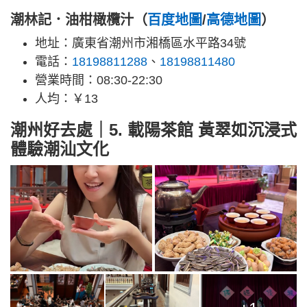
潮林記．油柑橄欖汁（
百度地圖
/
高德地圖
）
地址：廣東省潮州市湘橋區水平路34號
電話：
18198811288
、
18198811480
營業時間：08:30-22:30
人均：￥13
潮州好去處｜5. 載陽茶館 黃翠如沉浸式
體驗潮汕文化