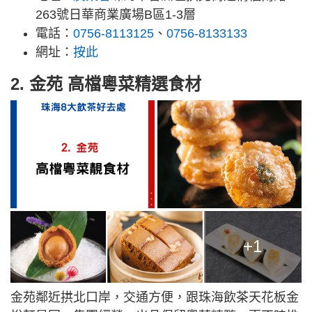
263號日華商業廣場B區1-3層
電話：
0756-8113125
、
0756-8133133
網址：
按此
2. 金苑 高檔粵菜精選食材
+1
金苑鄰近拱北口岸，交通方便，跟珠海飲茶天花板金