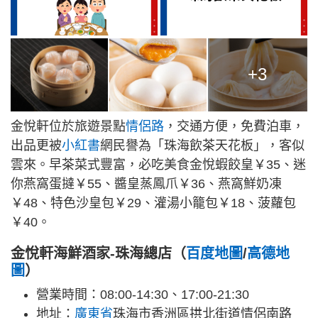
+3
金悅軒位於旅遊景點
情侶路
，交通方便，免費泊車，
出品更被
小紅書
網民譽為「珠海飲茶天花板」，客似
雲來。早茶菜式豐富，必吃美食金悅蝦餃皇￥35、迷
你燕窩蛋撻￥55、醬皇蒸鳳爪￥36、燕窩鮮奶凍
￥48、特色沙皇包￥29、灌湯小籠包￥18、菠蘿包
￥40。
金悅軒海鮮酒家-珠海總店（
百度地圖
/
高德地
圖
）
營業時間：08:00-14:30、17:00-21:30
地址：
廣東省
珠海市香洲區拱北街道情侶南路