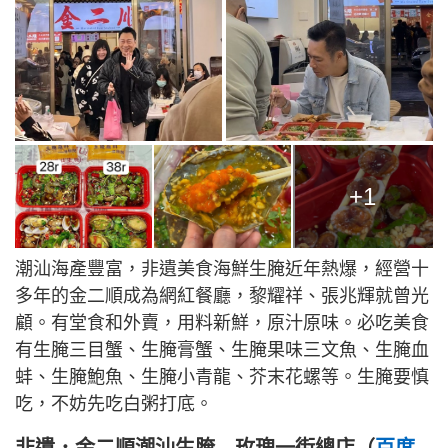
+1
潮汕海產豐富，非遺美食海鮮生腌近年熱爆，經營十
多年的金二順成為網紅餐廳，黎耀祥、張兆輝就曾光
顧。有堂食和外賣，用料新鮮，原汁原味。必吃美食
有生腌三目蟹、生腌膏蟹、生腌果味三文魚、生腌血
蚌、生腌鮑魚、生腌小青龍、芥末花螺等。生腌要慎
吃，不妨先吃白粥打底。
非遺．金二順潮汕生腌—玫瑰一街總店（
百度