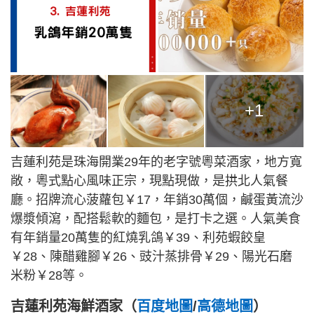
+1
吉蓮利苑是珠海開業29年的老字號粵菜酒家，地方寬
敞，粵式點心風味正宗，現點現做，是拱北人氣餐
廳。招牌流心菠蘿包￥17，年銷30萬個，鹹蛋黃流沙
爆漿傾瀉，配搭鬆軟的麵包，是打卡之選。人氣美食
有年銷量20萬隻的紅燒乳鴿￥39、利苑蝦餃皇
￥28、陳醋雞腳￥26、豉汁蒸排骨￥29、陽光石磨
米粉￥28等。
吉蓮利苑海鮮酒家（
百度地圖
/
高德地圖
）