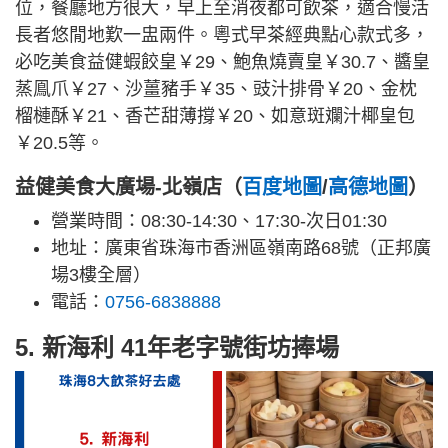
位，餐廳地方很大，早上至消夜都可飲茶，適合慢活
長者悠閒地歎一盅兩件。粵式早茶經典點心款式多，
必吃美食益健蝦餃皇￥29、鮑魚燒賣皇￥30.7、醬皇
蒸鳯爪￥27、沙薑豬手￥35、豉汁排骨￥20、金枕
榴槤酥￥21、香芒甜薄撐￥20、如意斑斕汁椰皇包
￥20.5等。
益健美食大廣場-北嶺店（
百度地圖
/
高德地圖
）
營業時間：08:30-14:30、17:30-次日01:30
地址：廣東省珠海市香洲區嶺南路68號（正邦廣
場3樓全層）
電話：
0756-6838888
5. 新海利 41年老字號街坊捧場