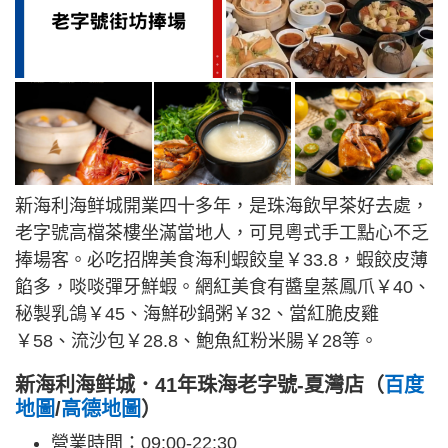
新海利海鲜城開業四十多年，是珠海飲早茶好去處，
老字號高檔茶樓坐滿當地人，可見粵式手工點心不乏
捧場客。必吃招牌美食海利蝦餃皇￥33.8，蝦餃皮薄
餡多，啖啖彈牙鮮蝦。網紅美食有醬皇蒸鳳爪￥40、
秘製乳鴿￥45、海鮮砂鍋粥￥32、當紅脆皮雞
￥58、流沙包￥28.8、鮑魚紅粉米腸￥28等。
新海利海鲜城．41年珠海老字號-夏灣店（
百度
地圖
/
高德地圖
）
營業時間：09:00-22:30