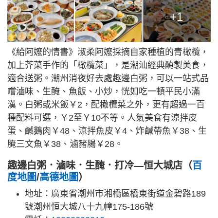
+1
《給阿嬤的情書》淑柔阿嬤採摘自家種植的青橄欖，
加上芥菜手作的「橄欖菜」，是潮汕經典醃製美食，
適合送粥。潮州消夜好去處趣邊白粥，可以一站式品
嚐滷味、生醃、魚飯、小炒，恍如吃一頓平民小滿
漢。白粥或米飯￥2，配橄欖菜之外，更有超過一百
種配料可選，￥2至￥10不等。人氣美食有涼拌皮
蛋、鹹鵝肉￥48、涼拌魚皮￥4、炸鹹帶魚￥38、生
腌三文魚￥38、滷豬腸￥28。
趣邊白粥．滷味．生醃．打冷—恒大城店（
百
度地圖
/
高德地圖
）
地址：廣東省潮州市湘橋區橋東街道金碧路189
號潮州恒大城八十九幢175-186號