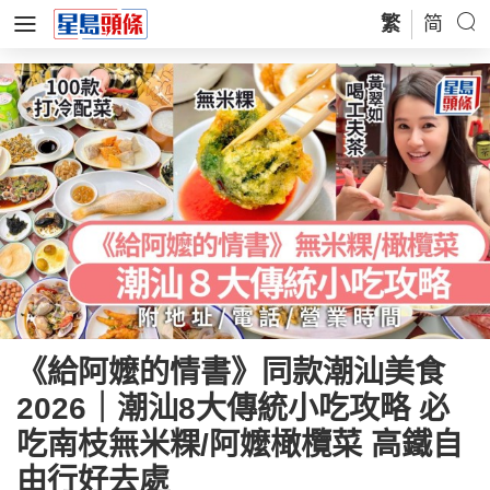
繁
简
《給阿嬤的情書》同款潮汕美食
2026｜潮汕8大傳統小吃攻略 必
吃南枝無米粿/阿嬤橄欖菜 高鐵自
由行好去處