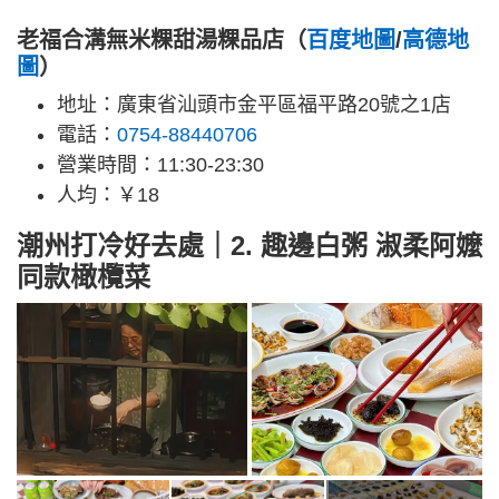
老福合溝無米粿甜湯粿品店（
百度地圖
/
高德地
圖
）
地址：廣東省汕頭市金平區福平路20號之1店
電話：
0754-88440706
營業時間：11:30-23:30
人均：￥18
潮州打冷好去處｜2. 趣邊白粥 淑柔阿嬤
同款橄欖菜