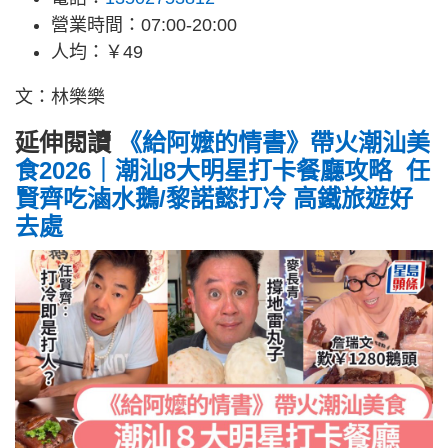
營業時間：07:00-20:00
人均：￥49
文：林樂樂
延伸閱讀
《給阿嬤的情書》帶火潮汕美
食2026｜潮汕8大明星打卡餐廳攻略 任
賢齊吃滷水鵝/黎諾懿打冷 高鐵旅遊好
去處