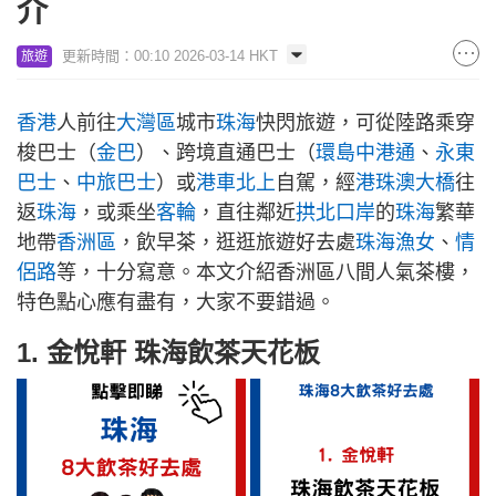
介
更新時間：00:10 2026-03-14 HKT
旅遊
香港
人前往
大灣區
城市
珠海
快閃旅遊，可從陸路乘穿
梭巴士（
金巴
）、跨境直通巴士（
環島中港通
、
永東
巴士
、
中旅巴士
）或
港車北上
自駕，經
港珠澳大橋
往
返
珠海
，或乘坐
客輪
，直往鄰近
拱北口岸
的
珠海
繁華
地帶
香洲區
，飲早茶，逛逛旅遊好去處
珠海漁女
、
情
侶路
等，十分寫意。本文介紹香洲區八間人氣茶樓，
特色點心應有盡有，大家不要錯過。
1. 金悅軒 珠海飲茶天花板