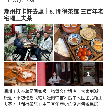
人均：￥84
潮州打卡好去處｜6. 閒得茶館 三百年老
宅喝工夫茶
+1
潮州工夫茶藝是國家級非物質文化遺產，大家到潮汕
旅遊，不妨體驗《給阿嬤的情書》戲中人圍坐品嚐工
夫茶。「閒得茶館」由三百年歷史的潮州傳統民居