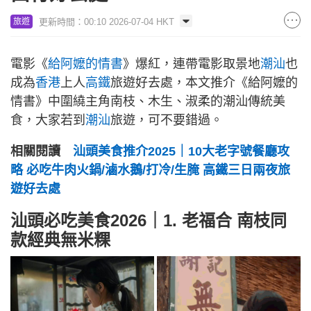
更新時間：00:10 2026-07-04 HKT
旅遊
電影《
給阿嬤的情書
》爆紅，連帶電影取景地
潮汕
也
成為
香港
上人
高鐵
旅遊好去處，本文推介《給阿嬤的
情書》中圍繞主角南枝、木生、淑柔的潮汕傳統美
食，大家若到
潮汕
旅遊，可不要錯過。
相關閱讀
汕頭美食推介2025｜10大老字號餐廳攻
略 必吃牛肉火鍋/滷水鵝/打冷/生腌 高鐵三日兩夜旅
遊好去處
汕頭必吃美食2026｜1. 老福合 南枝同
款經典無米粿