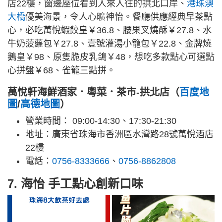
店22樓，窗邊座位看到人來人往的拱北口岸、
港珠澳
大橋
優美海景，令人心曠神怡。餐廳供應經典早茶點
心，必吃萬悅蝦餃皇￥36.8、腰果叉燒酥￥27.8、水
牛奶菠蘿包￥27.8、壹號灌湯小籠包￥22.8、金牌燒
鵝皇￥98、原隻脆皮乳鴿￥48，想吃多款點心可選點
心拼盤￥68、雀籠三點拼。
萬悅軒海鮮酒家．粵菜．茶市-拱北店（
百度地
圖
/
高德地圖
）
營業時間： 09:00-14:30、17:30-21:30
地址：廣東省珠海市香洲區水灣路28號萬悅酒店
22樓
電話：
0756-8333666
、
0756-8862808
7. 海怡 手工點心創新口味