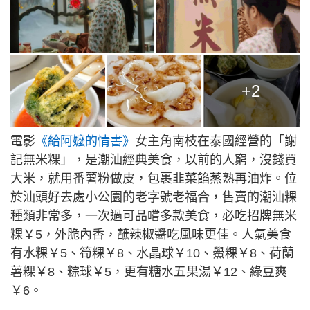
+2
電影
《給阿嬤的情書》
女主角南枝在泰國經營的「謝
記無米粿」，是潮汕經典美食，以前的人窮，沒錢買
大米，就用番薯粉做皮，包裹韭菜餡蒸熟再油炸。位
於汕頭好去處小公園的老字號老福合，售賣的潮汕粿
種類非常多，一次過可品嚐多款美食，必吃招牌無米
粿￥5，外脆內香，蘸辣椒醬吃風味更佳。人氣美食
有水粿￥5、筍粿￥8、水晶球￥10、鱟粿￥8、荷蘭
薯粿￥8、粽球￥5，更有糖水五果湯￥12、綠豆爽
￥6。