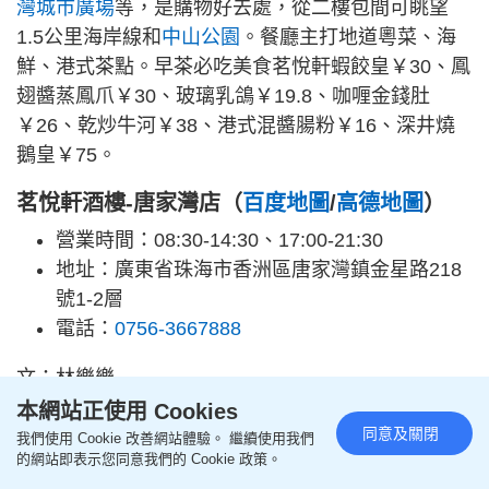
灣城市廣場
等，是購物好去處，從二樓包間可眺望
1.5公里海岸線和
中山公園
。餐廳主打地道粵菜、海
鮮、港式茶點。早茶必吃美食茗悅軒蝦餃皇￥30、鳳
翅醬蒸鳳爪￥30、玻璃乳鴿￥19.8、咖喱金錢肚
￥26、乾炒牛河￥38、港式混醬腸粉￥16、深井燒
鵝皇￥75。
茗悅軒酒樓-唐家灣店（
百度地圖
/
高德地圖
）
營業時間：08:30-14:30、17:00-21:30
地址：廣東省珠海市香洲區唐家灣鎮金星路218
號1-2層
電話：
0756-3667888
文：林樂樂
本網站正使用 Cookies
同場加映：
珠海美食2026｜珠海8大人
同意及關閉
我們使用 Cookie 改善網站體驗。 繼續使用我們
氣海鮮餐廳攻略 視帝撐大排檔爆膏蟹/
的網站即表示您同意我們的 Cookie 政策。
橫琴生蠔火鍋/鮑魚啫啫煲/消夜好去處