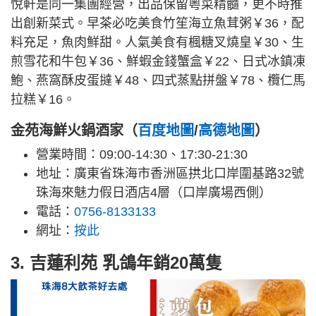
悅軒是同一集團經營，出品保留粵菜精髓，更不時推
出創新菜式。早茶必吃美食竹笙海立魚茸粥￥36，配
料充足，魚肉鮮甜。人氣美食有楓糖叉燒皇￥30、生
煎雪花和牛包￥36、鮮蝦金錢蟹盒￥22、日式冰鎮凍
鮑、燕窩酥皮蛋撻￥48、四式蒸點拼盤￥78、欖仁馬
拉糕￥16。
金苑海鮮火鍋酒家（
百度地圖
/
高德地圖
）
營業時間：09:00-14:30、17:30-21:30
地址：廣東省珠海市香洲區拱北口岸圍基路32號
珠海來魅力假日酒店4層（口岸廣場西側）
電話：
0756-8133133
網址：
按此
3. 吉蓮利苑 乳鴿年銷20萬隻