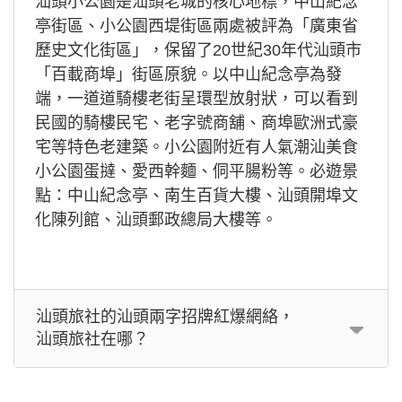
汕頭小公園是汕頭老城的核心地標，中山紀念
亭街區、小公園西堤街區兩處被評為「廣東省
歷史文化街區」，保留了20世紀30年代汕頭市
「百載商埠」街區原貌。以中山紀念亭為發
端，一道道騎樓老街呈環型放射狀，可以看到
民國的騎樓民宅、老字號商舖、商埠歐洲式豪
宅等特色老建築。小公園附近有人氣潮汕美食
小公園蛋撻、愛西幹麵、侗平腸粉等。必遊景
點：中山紀念亭、南生百貨大樓、汕頭開埠文
化陳列館、汕頭郵政總局大樓等。
汕頭旅社的汕頭兩字招牌紅爆網絡，
汕頭旅社在哪？