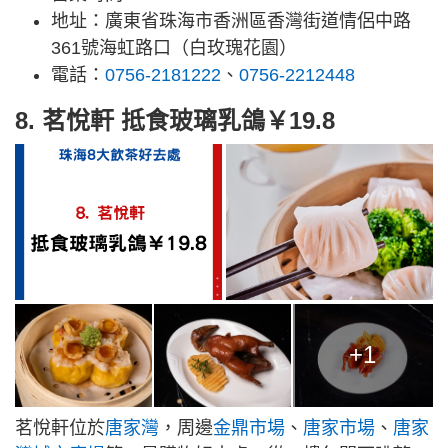
地址：廣東省珠海市香洲區香灣街道情侶中路
361號海虹路口（白玫瑰花園）
電話：
0756-2181222
、
0756-2212448
8. 茗悅軒 抵食玻璃乳鴿￥19.8
+1
茗悅軒位於
唐家灣
，周邊
金鼎市場
、
唐家市場
、
唐家