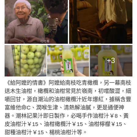
+3
《給阿嬤的情書》阿嬤給南枝吃青橄欖，另一幕南枝
送木生油柑，橄欖和油柑常見於嶺南，初嚐酸澀，細
嚼回甘，源自潮汕的油柑橄欖汁近年爆紅，據稱含豐
富維他命C、潤喉生津、清熱解油膩，更是通便神
器。潮林記果汁即日製作，必喝手作油柑汁￥8、黃
皮油柑汁￥15、油柑橄欖汁￥15、油柑檸檬￥15、
甜種油柑汁￥15、楊桃油柑汁等。