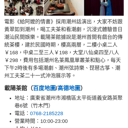
+1
電影《給阿嬤的情書》採用潮州話演出，大家不妨跟
黃翠如到潮州，喝工夫茶和看潮劇，沉浸式體驗昔日
潮汕民間娛樂。載陽茶館據說是潮州首間有戲台的傳
統茶樓，建於民國時期，樓高兩層，二樓小桌二人
￥168，中桌二至三人￥198，大堂八仙桌四至八人
￥298，費用包括潮州名茶鳳凰單叢茶和點心，每天
下午2時後有多場潮劇、潮州弦詩樂、琵琶古箏、潮
州工夫茶二十一式沖泡展示等。
載陽茶館（
百度地圖
/
高德地圖
）
地址：廣東省潮州市湘橋區太平街道義安路英聚
巷6號（竹木門）
電話：
0768-2185228
營業時間：10:00-23:00