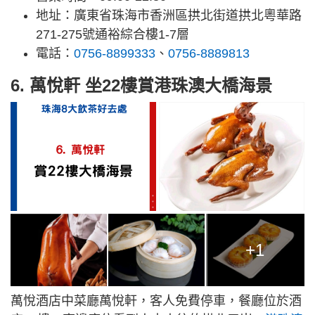
地址：廣東省珠海市香洲區拱北街道拱北粵華路
271-275號通裕綜合樓1-7層
電話：
0756-8899333
、
0756-8889813
6. 萬悅軒 坐22樓賞港珠澳大橋海景
+1
萬悅酒店中菜廳萬悅軒，客人免費停車，餐廳位於酒