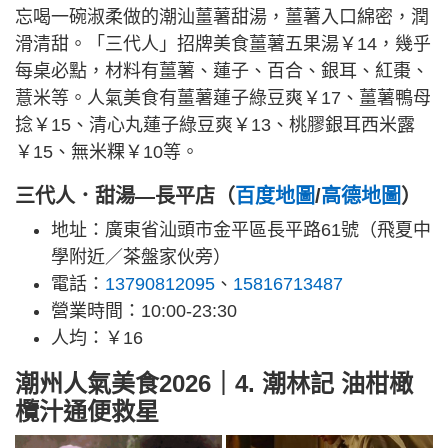
忘喝一碗淑柔做的潮汕薑薯甜湯，薑薯入口綿密，潤
滑清甜。「三代人」招牌美食薑薯五果湯￥14，幾乎
每桌必點，材料有薑薯、蓮子、百合、銀耳、紅棗、
薏米等。人氣美食有薑薯蓮子綠豆爽￥17、薑薯鴨母
捻￥15、清心丸蓮子綠豆爽￥13、桃膠銀耳西米露
￥15、無米粿￥10等。
三代人．甜湯—長平店（
百度地圖
/
高德地圖
）
地址：廣東省汕頭市金平區長平路61號（飛夏中
學附近／茶盤家伙旁）
電話：
13790812095
、
15816713487
營業時間：10:00-23:30
人均：￥16
潮州人氣美食2026｜4. 潮林記 油柑橄
欖汁通便救星