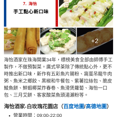
+2
海怡酒家在珠海開業34年，標榜美食全部由師傅手工
製作，不做預製菜。廣式早茶除了傳統點心外，更不
時推出新口味，新作有五彩魚片腸粉、窩蛋吊龍牛肉
粥、魚米之鄉餃、黑椒和牛餐包、紫薯拉絲包、脆皮
鯪魚餅、鮮蝦椰菜炸春卷、魚滑煲蘿蔔、海怡一口
包、三月艾餅、客家酸菜魚頭湯瀨粉等。
海怡酒家-白玫瑰花園店（
百度地圖
/
高德地圖
）
營業時間：09:00-22:00