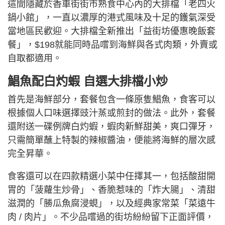
這間隱藏於香車街街市熟食中心內的大排檔「老四火
鍋小館」，一直以濃厚的港式風味及十足的鑊氣深受
當地區民歡迎。大排檔全新推出「益街坊優惠晚飯套
餐」，$198就能同時品嚐到海鮮與各式肉類，外賣或
自取都適用。
鯧魚配白灼蝦 自選大排檔小炒
首先是海鮮部分，套餐包含一條原隻鯧魚，食客可以
根據個人口味選擇豉汁蒸或煎封的做法。此外，套餐
還附送一碟例牌白灼蝦，蝦肉新鮮甜美，爽口彈牙，
只需簡單蘸上特製的辣椒醬油，便能將海鮮的層次感
完全昇華。
食客還可以在四款精選小菜中任擇其一，包括酸甜開
胃的「菠蘿生炒骨」、香脆惹味的「炸大腸」、清甜
滋潤的「勝瓜魚腐浸蜆」，以及經典家常菜「菜遠牛
肉 / 肉片」。不少品嚐過的街坊紛紛留下正面評價，