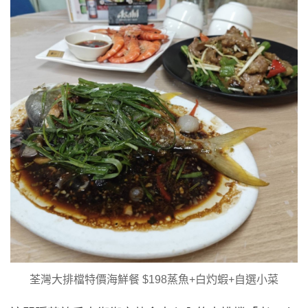
荃灣大排檔特價海鮮餐 $198蒸魚+白灼蝦+自選小菜