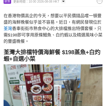
更新時間：10:00 2026-08-08 HKT
飲食
在香港物價高企的今天，想要以平民價錢品嚐一頓豐
盛的海鮮晚餐似乎並不容易。近日，有網民發現位於
荃灣
香車街街市熟食中心的大排檔推出特價套餐，只
需$198即可享用原條鯧魚、白灼蝦以及精選風味小菜
的豐盛晚餐。
荃灣大排檔特價海鮮餐 $198蒸魚+白灼
蝦+自選小菜