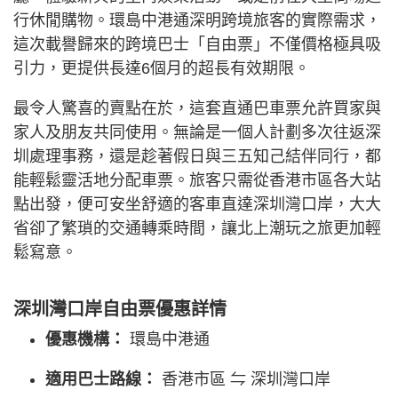
行休閒購物。環島中港通深明跨境旅客的實際需求，
這次載譽歸來的跨境巴士「自由票」不僅價格極具吸
引力，更提供長達6個月的超長有效期限。
最令人驚喜的賣點在於，這套直通巴車票允許買家與
家人及朋友共同使用。無論是一個人計劃多次往返深
圳處理事務，還是趁著假日與三五知己結伴同行，都
能輕鬆靈活地分配車票。旅客只需從香港市區各大站
點出發，便可安坐舒適的客車直達深圳灣口岸，大大
省卻了繁瑣的交通轉乘時間，讓北上潮玩之旅更加輕
鬆寫意。
深圳灣口岸自由票優惠詳情
優惠機構：
環島中港通
適用巴士路線：
香港市區 ⇋ 深圳灣口岸