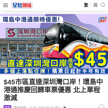
繁
简
$45市區直達深圳灣口岸！環島中
港通推慶回歸車票優惠 北上單程
激減
更新時間：17:01 2026-06-25 HKT
旅遊