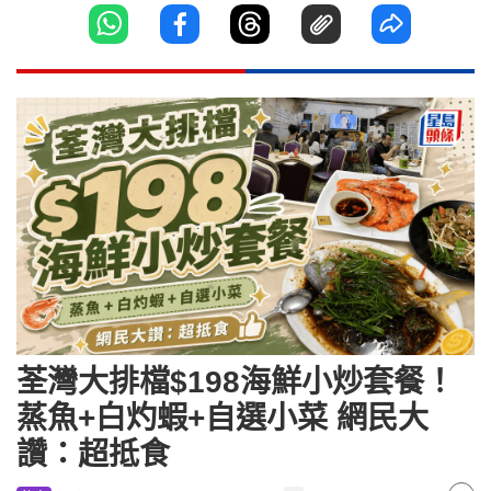
荃灣大排檔$198海鮮小炒套餐！
蒸魚+白灼蝦+自選小菜 網民大
讚：超抵食