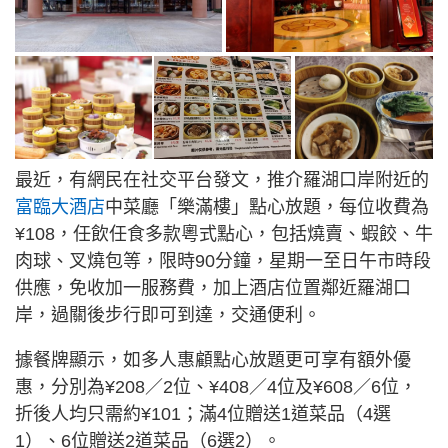
最近，有網民在社交平台發文，推介羅湖口岸附近的
富臨大酒店
中菜廳「樂滿樓」點心放題，每位收費為
¥108，任飲任食多款粵式點心，包括燒賣、蝦餃、牛
肉球、叉燒包等，限時90分鐘，星期一至日午市時段
供應，免收加一服務費，加上酒店位置鄰近羅湖口
岸，過關後步行即可到達，交通便利。
據餐牌顯示，如多人惠顧點心放題更可享有額外優
惠，分別為¥208／2位、¥408／4位及¥608／6位，
折後人均只需約¥101；滿4位贈送1道菜品（4選
1）、6位贈送2道菜品（6選2）。