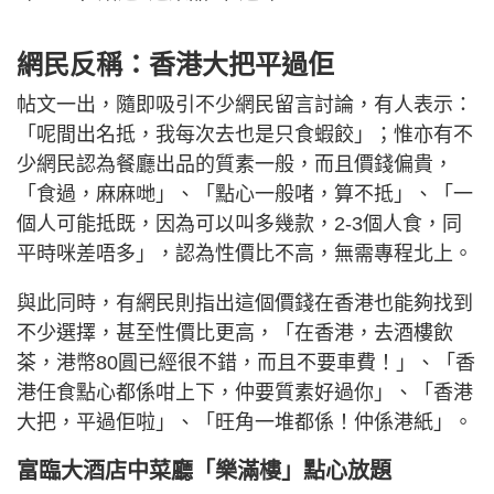
網民反稱：香港大把平過佢
帖文一出，隨即吸引不少網民留言討論，有人表示：
「呢間出名抵，我每次去也是只食蝦餃」；惟亦有不
少網民認為餐廳出品的質素一般，而且價錢偏貴，
「食過，麻麻哋」、「點心一般啫，算不抵」、「一
個人可能抵既，因為可以叫多幾款，2-3個人食，同
平時咪差唔多」，認為性價比不高，無需專程北上。
與此同時，有網民則指出這個價錢在香港也能夠找到
不少選擇，甚至性價比更高，「在香港，去酒樓飲
茶，港幣80圓已經很不錯，而且不要車費！」、「香
港任食點心都係咁上下，仲要質素好過你」、「香港
大把，平過佢啦」、「旺角一堆都係！仲係港紙」。
富臨大酒店中菜廳「樂滿樓」點心放題