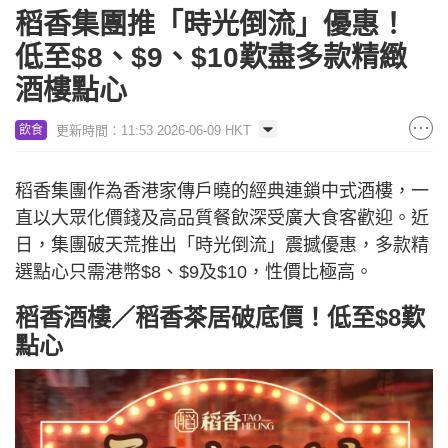
稻香集團推「時光倒流」優惠！
低至$8、$9、$10歎盡多款精緻
酒樓點心
更新時間：11:53 2026-06-09 HKT
飲食
稻香集團作為香港家傳戶曉的經典連鎖中式酒樓，一
直以大眾化價錢及高品質餐飲深受廣大食客歡迎。近
日，集團破天荒推出「時光倒流」震撼優惠，多款精
選點心只需港幣$8、$9及$10，性價比極高。
稻香酒樓／稻香茶居破底價！低至$8歎
點心