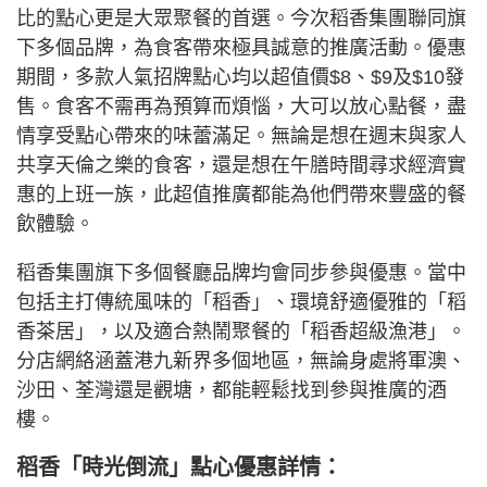
比的點心更是大眾聚餐的首選。今次稻香集團聯同旗
下多個品牌，為食客帶來極具誠意的推廣活動。優惠
期間，多款人氣招牌點心均以超值價$8、$9及$10發
售。食客不需再為預算而煩惱，大可以放心點餐，盡
情享受點心帶來的味蕾滿足。無論是想在週末與家人
共享天倫之樂的食客，還是想在午膳時間尋求經濟實
惠的上班一族，此超值推廣都能為他們帶來豐盛的餐
飲體驗。
稻香集團旗下多個餐廳品牌均會同步參與優惠。當中
包括主打傳統風味的「稻香」、環境舒適優雅的「稻
香茶居」，以及適合熱鬧聚餐的「稻香超級漁港」。
分店網絡涵蓋港九新界多個地區，無論身處將軍澳、
沙田、荃灣還是觀塘，都能輕鬆找到參與推廣的酒
樓。
稻香「時光倒流」點心優惠詳情：