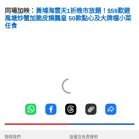
同場加映：
黃埔海雲天1折晚市放題！$59歎避
風塘炒蟹加脆皮燒鵝皇 50款點心及大牌檔小菜
任食
聯絡我們
版權及免責聲明