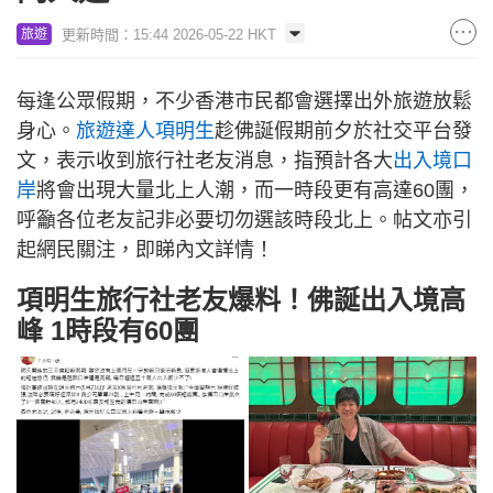
更新時間：15:44 2026-05-22 HKT
旅遊
每逢公眾假期，不少香港市民都會選擇出外旅遊放鬆
身心。
旅遊達人項明生
趁佛誕假期前夕於社交平台發
文，表示收到旅行社老友消息，指預計各大
出入境口
岸
將會出現大量北上人潮，而一時段更有高達60團，
呼籲各位老友記非必要切勿選該時段北上。帖文亦引
起網民關注，即睇內文詳情！
項明生旅行社老友爆料！佛誕出入境高
峰 1時段有60團