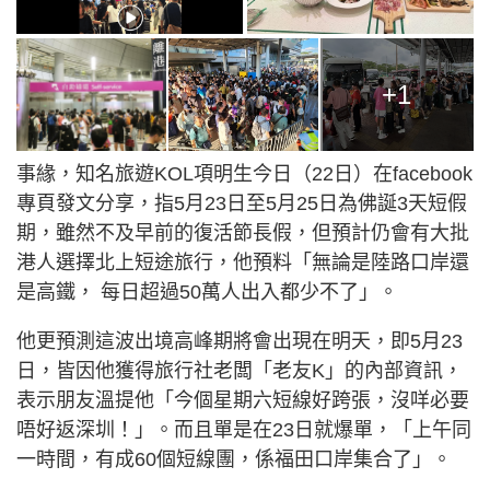
+1
事緣，知名旅遊KOL項明生今日（22日）在facebook
專頁發文分享，指5月23日至5月25日為佛誕3天短假
期，雖然不及早前的復活節長假，但預計仍會有大批
港人選擇北上短途旅行，他預料「無論是陸路口岸還
是高鐵， 每日超過50萬人出入都少不了」。
他更預測這波出境高峰期將會出現在明天，即5月23
日，皆因他獲得旅行社老闆「老友K」的內部資訊，
表示朋友溫提他「今個星期六短線好跨張，沒咩必要
唔好返深圳！」。而且單是在23日就爆單，「上午同
一時間，有成60個短線團，係福田口岸集合了」。