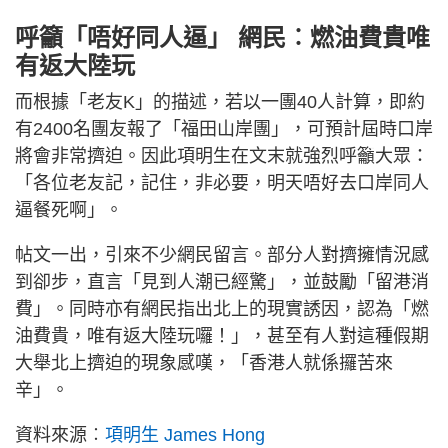
呼籲「唔好同人逼」 網民︰燃油費貴唯
有返大陸玩
而根據「老友K」的描述，若以一團40人計算，即約
有2400名團友報了「福田山岸團」，可預計屆時口岸
將會非常擠迫。因此項明生在文末就強烈呼籲大眾：
「各位老友記，記住，非必要，明天唔好去口岸同人
逼餐死啊」。
帖文一出，引來不少網民留言。部分人對擠擁情況感
到卻步，直言「見到人潮已經驚」，並鼓勵「留港消
費」。同時亦有網民指出北上的現實誘因，認為「燃
油費貴，唯有返大陸玩囉！」，甚至有人對這種假期
大舉北上擠迫的現象感嘆，「香港人就係攞苦來
辛」。
資料來源︰
項明生 James Hong