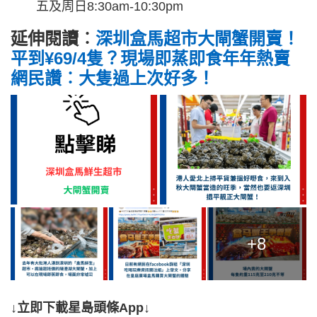
五及周日8:30am-10:30pm
延伸閱讀︰
深圳盒馬超市大閘蟹開賣！
平到¥69/4隻？現場即蒸即食年年熱賣
網民讚︰大隻過上次好多！
+8
↓立即下載星島頭條App↓