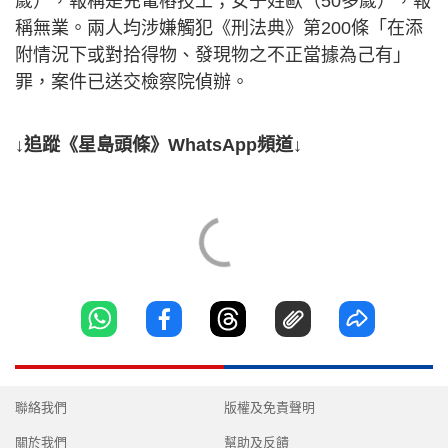
歲），報稱是充電樁技工；女子姓歐（50多歲），報
稱無業。兩人均涉嫌觸犯《刑法典》第200條「在添
附情況下或對拾得物、發現物之不正當據為己有」
罪，案件已送交檢察院偵辦。
↓追蹤《星島頭條》WhatsApp頻道↓
聯絡我們
版權及免責聲明
關於我們
幫助及反饋