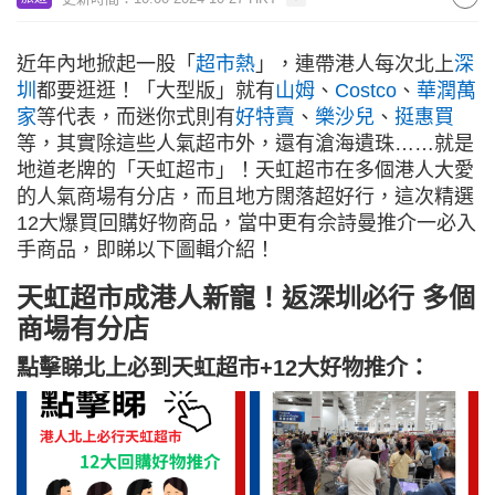
近年內地掀起一股「
超市熱
」，連帶港人每次北上
深
圳
都要逛逛！「大型版」就有
山姆
、
Costco
、
華潤萬
家
等代表，而迷你式則有
好特賣
、
樂沙兒
、
挺惠買
等，其實除這些人氣超市外，還有滄海遺珠……就是
地道老牌的「天虹超市」！天虹超市在多個港人大愛
的人氣商場有分店，而且地方闊落超好行，這次精選
12大爆買回購好物商品，當中更有佘詩曼推介一必入
手商品，即睇以下圖輯介紹！
天虹超市成港人新寵！返深圳必行 多個
商場有分店
點擊睇北上必到天虹超市+12大好物推介：