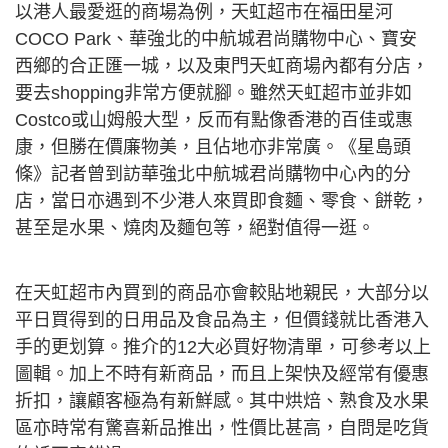
以港人最愛逛的商場為例，天虹超市在福田星河
COCO Park、華強北的中航城君尚購物中心、寶安
西鄉的合正匯一城，以及東門天虹商場內都有分店，
要去shopping非常方便就腳。雖然天虹超市並非如
Costco或山姆般大型，反而有點像香港的百佳或惠
康，但勝在價廉物美，且佔地亦非常廣。《星島頭
條》記者曾到訪華強北中航城君尚購物中心內的分
店，當日亦遇到不少港人來買即食麵、零食、餅乾，
甚至是水果、燒肉及麵包等，絕對值得一逛。
在天虹超市內買到的商品亦會較貼地親民，大部分以
平日買得到的日用品及食品為主，但價錢就比香港入
手的更划算。推介的12大必買好物清單，可參考以上
圖輯。加上不時有新商品，而且上架快及經常有優惠
折扣，讓顧客極為有新鮮感。其中烘焙、熟食及水果
區亦時常有驚喜新品推出，性價比甚高，自問是吃貨