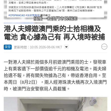
Loaded
:
Unmute
54.77%
港人夫婦遊澳門乘的士拾相機及
電池 貪心據為己有 再入境時被捕
更新時間：10:05 2026-08-06 HKT
突發
一對港人夫婦於兩個多月前遊澳門乘搭的士，發現車
上有乘客遺下一部價值逾千元的相機及電池。兩夫婦
拾遺不報，將有關失物據為己有，帶返香港自用。至
本周日（8月2日），兩人經港珠澳大橋再次入境澳門
時，被澳門治安警察局人員截獲。