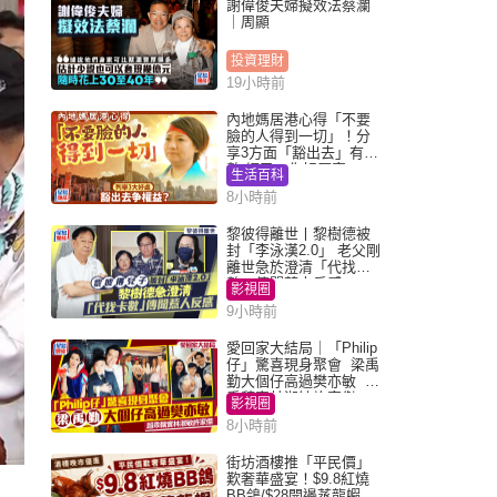
謝偉俊夫婦擬效法蔡瀾
｜周顯
投資理財
19小時前
內地媽居港心得「不要
臉的人得到一切」！分
享3方面「豁出去」有著
數 網民：你好厲害
生活百科
8小時前
黎彼得離世丨黎樹德被
封「李泳漢2.0」 老父剛
離世急於澄清「代找卡
數」傳聞惹人反感
影視圈
9小時前
愛回家大結局｜「Philip
仔」驚喜現身聚會 梁禹
勤大個仔高過樊亦敏 超
乖黐實林淑敏許家傑
影視圈
8小時前
街坊酒樓推「平民價」
歎奢華盛宴！$9.8紅燒
BB鴿/$28開邊蒸龍蝦 3