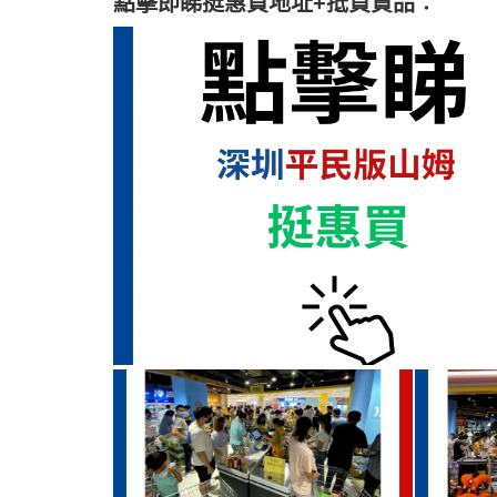
點擊即睇挺惠買地址+抵買貨品︰