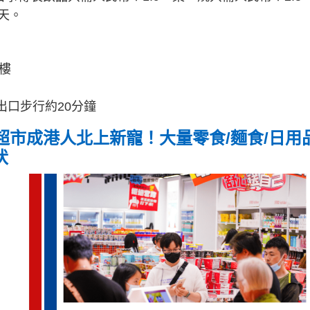
天。
樓
出口步行約20分鐘
市成港人北上新寵！大量零食/麵食/日用
伏