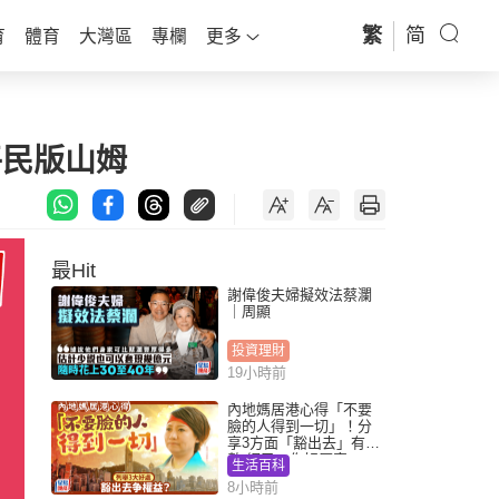
繁
简
育
體育
大灣區
專欄
更多
平民版山姆
最Hit
謝偉俊夫婦擬效法蔡瀾
｜周顯
投資理財
19小時前
內地媽居港心得「不要
臉的人得到一切」！分
享3方面「豁出去」有著
數 網民：你好厲害
生活百科
8小時前