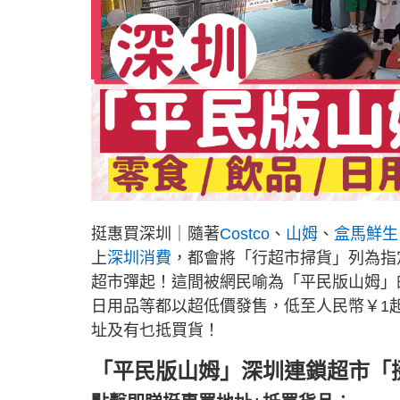
挺惠買深圳｜隨著
Costco
、
山姆
、
盒馬鮮生
上
深圳消費
，都會將「行超市掃貨」列為指
超市彈起！這間被網民喻為「平民版山姆」
日用品等都以超低價發售，低至人民幣￥1
址及有乜抵買貨！
「平民版山姆」深圳連鎖超市「