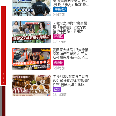
安 慘遭舊同學嘲笑 捱足
3年遇「高人」指點 終辭
職宣告「轉做一事」｜
時事熱話
Juicy叮
9小時前
63歲關之琳與27歲男模
爆「嫲孫戀」？激罕開
腔19字回應：多謝大家
掛念近況
影視圈
13小時前
愛回家大結局｜7大綠葉
身家過億背景驚人 三太
私伙鱷魚皮Hermès拍劇
蘇姐原來是半山樓后
影視圈
5小時前
尖沙咀$69起素食自助餐
90分鐘任食沙律/炒飯麵/
炸物 網民大讚：味道
好，環境闊落
飲食
13小時前