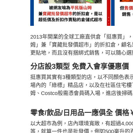
2013年開業的全球工廠直供倉「挺惠買」
姆」兼「寶藏批發價超市」的折扣倉，顧名
更貼地，而且沒有捆綁式銷售，可以隨心選
分店設3類型 免費入會享優惠價
挺惠買其實有3種類型的店，以不同顏色表示
場內的「綠標」精品店，以及在社區住宅樓
姆、Costco般需憑會員碼入場，進店後
零食/飲品/日用品一應俱全 價格
以大超市為例，店內環境寬敞，有超過4,0
等，就算一件也是批發價。例如500毫升的百