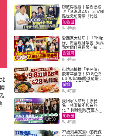
黎彼得離世丨黎樹德被
封「李泳漢2.0」 老父剛
離世急於澄清「代找卡
數」傳聞惹人反感
影視圈
9小時前
愛回家大結局｜「Philip
仔」驚喜現身聚會 梁禹
勤大個仔高過樊亦敏 超
乖黐實林淑敏許家傑
影視圈
8小時前
街坊酒樓推「平民價」
歎奢華盛宴！$9.8紅燒
BB鴿/$28開邊蒸龍蝦 3
北
大晚餐超值優惠
飲食
價
8小時前
及
愛回家大結局｜滕麗
地
名、林淑敏不和白熱
化？ 阿滕眼尾冇望大小
姐一眼 商場直播零互動
影視圈
18:50
5小時前
27歲港男家道中落做保