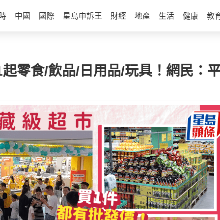
時
中國
國際
星島申訴王
財經
地產
生活
健康
教
起零食/飲品/日用品/玩具！網民：