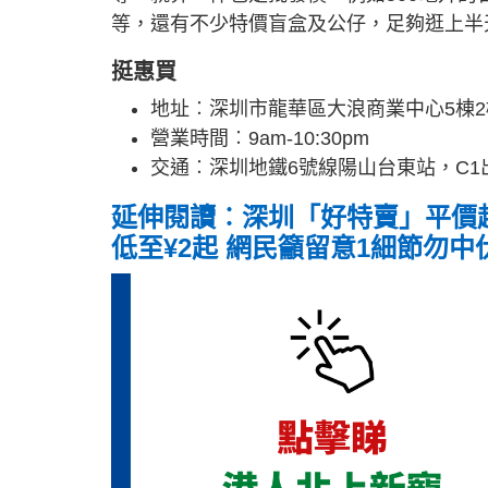
等，還有不少特價盲盒及公仔，足夠逛上半
挺惠買
地址︰深圳市龍華區大浪商業中心5棟2
營業時間︰9am-10:30pm
交通︰深圳地鐵6號線陽山台東站，C1
延伸閱讀︰深圳「好特賣」平價超
低至¥2起 網民籲留意1細節勿中