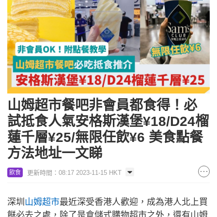
山姆超市餐吧非會員都食得！必
試抵食人氣安格斯漢堡¥18/D24榴
蓮千層¥25/無限任飲¥6 美食點餐
方法地址一文睇
更新時間：08:17 2023-11-15 HKT
飲食
深圳
山姆超市
最近深受香港人歡迎，成為港人北上買
餸必去之處，除了是倉儲式購物超市之外，還有山姆