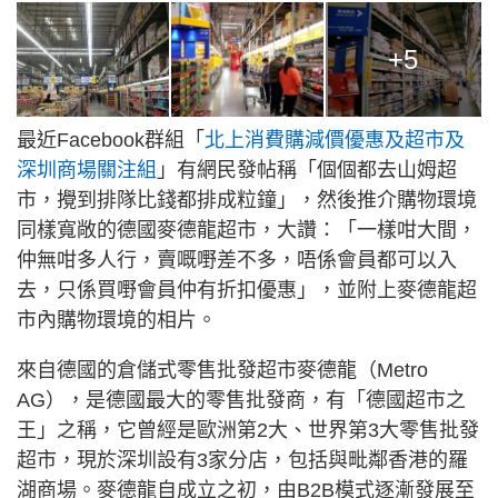
+5
最近Facebook群組「
北上消費購減價優惠及超市及
深圳商場關注組
」有網民發帖稱「個個都去山姆超
市，攪到排隊比錢都排成粒鐘」，然後推介購物環境
同樣寬敞的德國麥德龍超市，大讚：「一樣咁大間，
仲無咁多人行，賣嘅嘢差不多，唔係會員都可以入
去，只係買嘢會員仲有折扣優惠」，並附上麥德龍超
市內購物環境的相片。
來自德國的倉儲式零售批發超市麥德龍（Metro
AG），是德國最大的零售批發商，有「德國超市之
王」之稱，它曾經是歐洲第2大、世界第3大零售批發
超市，現於深圳設有3家分店，包括與毗鄰香港的羅
湖商場。麥德龍自成立之初，由B2B模式逐漸發展至