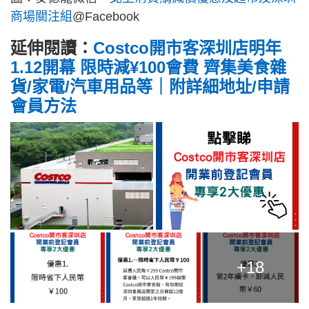
商場關注組
@Facebook
延伸閱讀：
Costco開市客深圳店明年
1.12開幕 限時減¥100會費 齊集美食雜
貨/家電/汽車用品等｜附詳細地址/申請
會員方法
+18