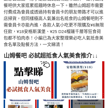
餐吧供大家逛累逛餓時休息一下。雖然山姆超市需要
付費成為會員或透過持有會員卡的朋友帶路才可以進
店掃貨，但同樣極高人氣兼出名抵食的山姆餐吧則不
需會員卡亦能內進，各款人氣小吃更不限購及¥6無限
任飲，¥18安格斯漢堡、¥25 D24榴蓮千層等狂食荷
包都不怕肉赤！小編已為大家整理樂必吃人氣抵食美
食名單及點餐方法，一文睇清！
山姆餐吧 必試超抵食人氣美食推介↓↓