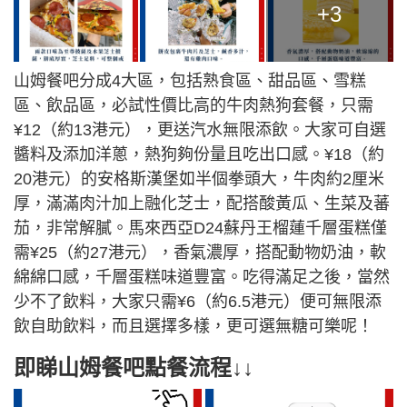
+3
山姆餐吧分成4大區，包括熟食區、甜品區、雪糕
區、飲品區，必試性價比高的牛肉熱狗套餐，只需
¥12（約13港元），更送汽水無限添飲。大家可自選
醬料及添加洋蔥，熱狗夠份量且吃出口感。¥18（約
20港元）的安格斯漢堡如半個拳頭大，牛肉約2厘米
厚，滿滿肉汁加上融化芝士，配搭酸黃瓜、生菜及蕃
茄，非常解膩。馬來西亞D24蘇丹王榴蓮千層蛋糕僅
需¥25（約27港元），香氣濃厚，搭配動物奶油，軟
綿綿口感，千層蛋糕味道豐富。吃得滿足之後，當然
少不了飲料，大家只需¥6（約6.5港元）便可無限添
飲自助飲料，而且選擇多樣，更可選無糖可樂呢！
即睇山姆餐吧點餐流程↓↓