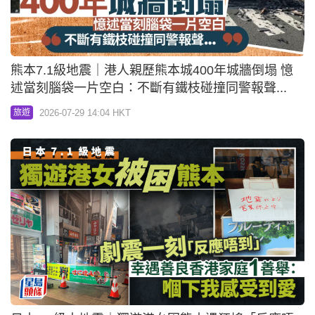
熊本7.1級地震｜港人親歷熊本城400年城牆倒塌 憶
述當刻腦袋一片空白：不斷有鐵枝碰撞同警報聲...
2026-07-29 14:04 HKT
旅遊