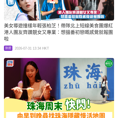
美女導遊撞樣年輕張柏芝！帶隊北上短線美食團爆紅
港人團友齊讚靚女又專業：想搵番初戀嘅感覺就報團
啦
2026-07-31 13:34 HKT
旅遊