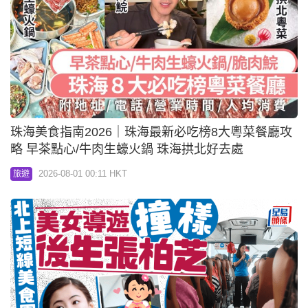
珠海美食指南2026｜珠海最新必吃榜8大粵菜餐廳攻
略 早茶點心/牛肉生蠔火鍋 珠海拱北好去處
2026-08-01 00:11 HKT
旅遊