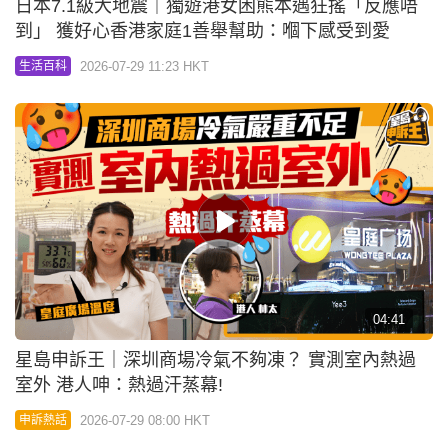
日本7.1級大地震｜獨遊港女困熊本遇狂搖「反應唔
到」 獲好心香港家庭1善舉幫助：嗰下感受到愛
2026-07-29 11:23 HKT
生活百科
04:41
星島申訴王｜深圳商場冷氣不夠凍？ 實測室內熱過
室外 港人呻：熱過汗蒸幕!
2026-07-29 08:00 HKT
申訴熱話