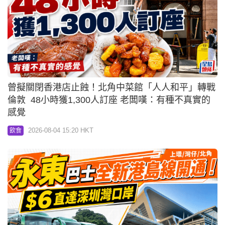
曾擬關閉香港店止蝕！北角中菜館「人人和平」轉戰
倫敦 48小時獲1,300人訂座 老闆嘆：有種不真實的
感覺
2026-08-04 15:20 HKT
飲食