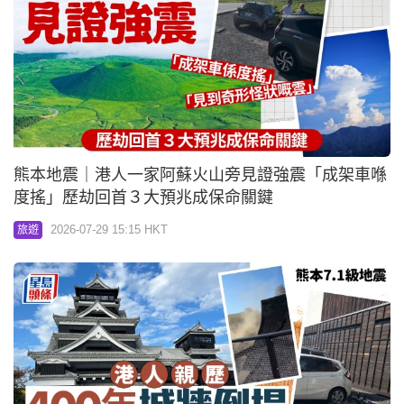
熊本地震｜港人一家阿蘇火山旁見證強震「成架車喺
度搖」歷劫回首３大預兆成保命關鍵
2026-07-29 15:15 HKT
旅遊