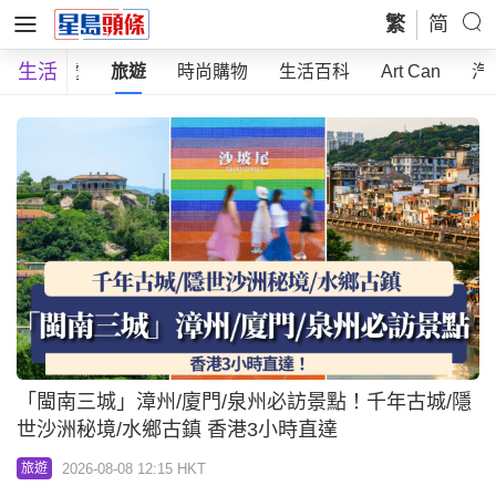
繁
简
生活
好去處
旅遊
時尚購物
生活百科
Art Can
汽
「閩南三城」漳州/廈門/泉州必訪景點！千年古城/隱
世沙洲秘境/水鄉古鎮 香港3小時直達
2026-08-08 12:15 HKT
旅遊