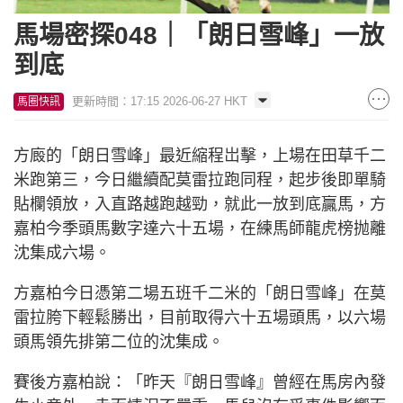
馬場密探048｜「朗日雪峰」一放
到底
更新時間：17:15 2026-06-27 HKT
馬圈快訊
方廄的「朗日雪峰」最近縮程岀擊，上場在田草千二
米跑第三，今日繼續配莫雷拉跑同程，起步後即單騎
貼欄領放，入直路越跑越勁，就此一放到底贏馬，方
嘉柏今季頭馬數字達六十五場，在練馬師龍虎榜抛離
沈集成六場。
方嘉柏今日憑第二場五班千二米的「朗日雪峰」在莫
雷拉胯下輕鬆勝出，目前取得六十五場頭馬，以六場
頭馬領先排第二位的沈集成。
賽後方嘉柏說：「昨天『朗日雪峰』曾經在馬房內發