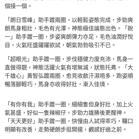
個接一個。
「朗日雪峰」助手踱兩圈，以輕鬆姿態完成，步勁爽
朗馬身粗壯，毛色有光澤，神態極佳論態出色。「銳
一」助手踱一圈，步姿爽朗彈力亦足，毛色油潤好悅
目，火氣旺盛躍躍欲試，朝氣勃勃吸引不已。
「超眼光」助手踱一圈，步伐穩健力度充沛，馬身一
直做得靚，神態活躍火氣有增無減，狀態托弗。「大
千雄心」黃智弘踱兩圈，愈見收斂汗濕唔多，跑姿順
暢落腳輕巧，馬身亦收得好壯，漸入佳境。
「有你有我」助手踱一圈，細細隻但身好壯，加上火
氣甚盛，好似一隻辣椒仔，步勁力雄勝後更醒神。
「天天更好」助手踱一圈，快慢由人試得乖巧，韁口
明顯有改善，走勢硬朗步挺開揚，觀感好過之前。