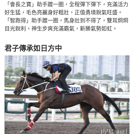
「會長之寶」助手踱一圈，全程彈下彈下，充滿活力
好生猛，毛色亮麗身好粗壯，正值勇境銳氣旺盛。
「智跑得」助手踱一圈，馬身壯到不得了，雙耳烔烔
目光銳利，神生步爽充滿霸氣，新勝氣勢如虹。
君子傳承如日方中