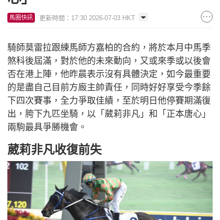
更新時間：17:30 2026-07-03 HKT
馬圈快訊
騎師莫雷拉跟練馬師方嘉柏的合約，將於本月中馬季
煞科後屆滿，對於他的未來動向，又或來季或以後會
否在港上陣，他昨晨表示沒有具體決定，如今最重要
的是盡自己目前方廄主帥責任，同時好好享受今季餘
下四次賽事，全力爭取佳績，至於明日他停賽期滿復
出，胯下九匹坐騎，以「葳莉非凡」和「正本唐心」
兩駒最具爭勝機會。
葳莉非凡收復前失