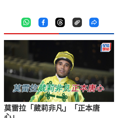
莫雷拉「葳莉非凡」「正本唐
心」