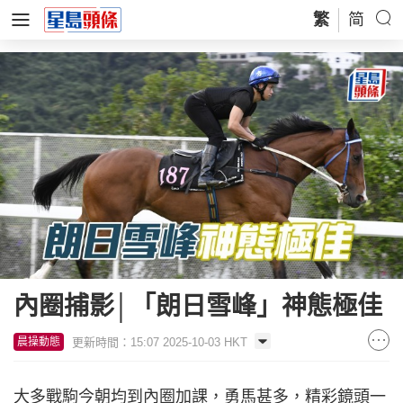
繁
简
內圈捕影│「朗日雪峰」神態極佳
更新時間：15:07 2025-10-03 HKT
晨操動態
大多戰駒今朝均到內圈加課，勇馬甚多，精彩鏡頭一