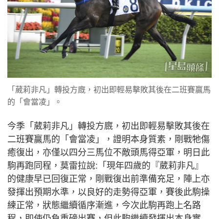
「葳莉非凡」轉投方廐，初出即輕易擊敗其後在二班賽贏馬
的「會當凌」。
今季「葳莉非凡」轉投方廐，初出即輕易擊敗其後在
二班賽贏馬的「會當凌」，證明本身質素，剛戰牠傷
癒復出，亦僅以四分三馬位不敵頭馬得亞軍，明日此
駒再跑同程，莫雷拉說:「現年四歲的『葳莉非凡』
的健康早已回復正常，剛戰復出前準備充足，陣上亦
發揮出預期水準，以良好的走勢得亞軍，賽後此駒操
練正常，狀態繼續循序漸進，今次此駒再跑上名路
程，即使仍負重磅出賽，但此駒繼續發揮出本身實