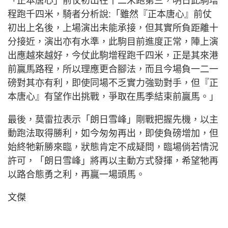
「正本唐心」前仗初出在千二米跑第三，明日此駒增
程跑千四米，騎者分析說:「雖然『正本唐心』前仗
初出上名後，上場演出未能承接，但其實所負距離十
分接近，演出亦有水準，此駒目前進度正常，陣上演
出應越來越好，今仗此駒增程跑千四米，正是其來港
前贏馬路程，所以理應更合腳法，而且今場負一二一
磅對其亦有利，即使同場不乏實力強勁對手，但『正
本唐心』有望作出挑戰，爭取在馬季結束前贏馬。」
最後，莫雷拉表示「朗日雪峰」剛戰把握先機，以主
動跑法取得勝利，如今匆匆再出，即使負磅增加，但
始終牠新勝來臨，狀態肯定不成疑問，臨場倘若情況
許可，「朗日雪峰」將再以主動方式發揮，希望牠再
以路合態勇之利，再贏一場頭馬。
文傑