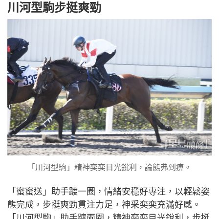
川河型駒步挺爽勁
「川河型駒」精神奕奕目光銳利，論態弗到痹。
「蜜蜜送」助手踱一圈，情緒安穩好專注，以輕鬆姿
態完成，步挺爽勁貫注力足，神采奕奕充滿好感。
「川河型駒」助手踱兩圈，精神奕奕目光銳利，步挺