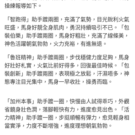
操練報導如下。
「智跑得」助手踱兩圈，充滿了氣勢，目光銳利火氣
旺盛，馬身好靚全身肌肉，勇況持續吸引不已。「包
裝伯樂」助手踱兩圈，馬身好粗壯，充滿了線條美，
神色活躍朝氣勃勃，火力充裕，有進無退。
「魯班精神」助手踱兩圈，步伐穩健力度足夠，馬身
好壯好札實，火氣比前好得多，回復最佳時候。「包
裝創新」助手踱兩圈，表現極之放鬆，汗濕唔多，神
態專注目光集中，馬身一早收壯，操勇而臨。
「加州本事」助手踱一圈，快慢由人試得乖巧，外觀
省鏡身壯色潤，落腳輕快有力，進度愈見出色。「活
力精神」助手踱一圈，步挺順暢有彈力，愈見輕身相
當實淨，力度不斷增強，進度理想朝氣勃勃。