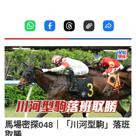
馬場密探048｜「川河型駒」落班
取勝