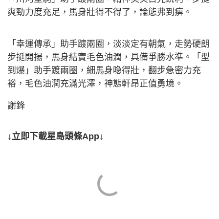
爽勁力度充足，馬身壯得不得了，論態弗到痹。
「幸運傳承」助手踱兩圈，淡淡定有朝氣，走勢硬朗
步挺開揚，馬身結實毛色油潤，具備爭勝水準。「型
到爆」助手踱兩圈，細馬身喼得壯，翻步急密力充
裕，毛色油潤充滿光澤，神態軒昂正值勇境。
謝鋒
↓立即下載星島頭條App↓