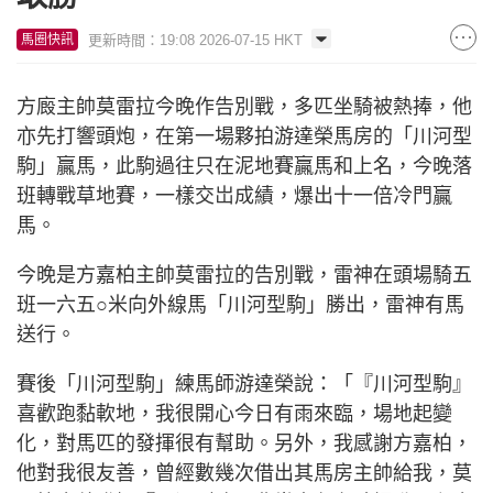
更新時間：19:08 2026-07-15 HKT
馬圈快訊
方廄主帥莫雷拉今晚作告別戰，多匹坐騎被熱捧，他
亦先打響頭炮，在第一場夥拍游達榮馬房的「川河型
駒」贏馬，此駒過往只在泥地賽贏馬和上名，今晚落
班轉戰草地賽，一樣交岀成績，爆出十一倍冷門贏
馬。
今晚是方嘉柏主帥莫雷拉的告別戰，雷神在頭場騎五
班一六五○米向外線馬「川河型駒」勝出，雷神有馬
送行。
賽後「川河型駒」練馬師游達榮說：「『川河型駒』
喜歡跑黏軟地，我很開心今日有雨來臨，場地起變
化，對馬匹的發揮很有幫助。另外，我感謝方嘉柏，
他對我很友善，曾經數幾次借出其馬房主帥給我，莫