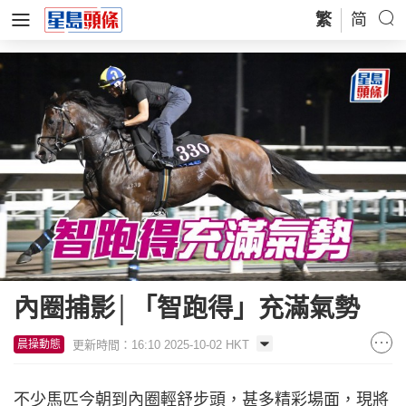
繁
简
內圈捕影│「智跑得」充滿氣勢
更新時間：16:10 2025-10-02 HKT
晨操動態
不少馬匹今朝到內圈輕舒步頭，甚多精彩場面，現將