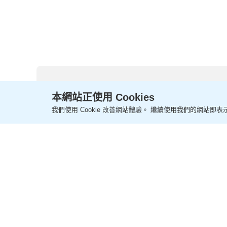
訊適時「收網」 報告不
宜拖延以免「遲來公
義」
本網站正使用 Cookies
我們使用 Cookie 改善網站體驗。 繼續使用我們的網站即表示