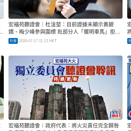
主
宏福苑聽證會｜杜淦堃：目前證據未顯示黃碧
管
嬌、梅少峰參與圍標 批部分人「擺明車馬」拒作
證
2026-07-17 11:13 HKT
社會