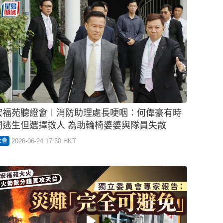
宏福苑聽證會︱消防助理處長哽咽：何偉豪有時
間逃生但選擇救人 為助輪椅婆婆與隊員失散
2026-06-24 17:50 HKT
社會