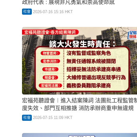
宏福苑聽證會︱何偉豪留在宏泰閣嘗試協助疏
政府代表 : 展現非凡勇氣和崇高使命感
2026-07-16 15:16 HKT
社會
宏福苑聽證會︱進入結案陳詞 法團批工程監管
度失效、部門互相推搪 消防承辦商重申無違規
2026-07-15 11:09 HKT
社會