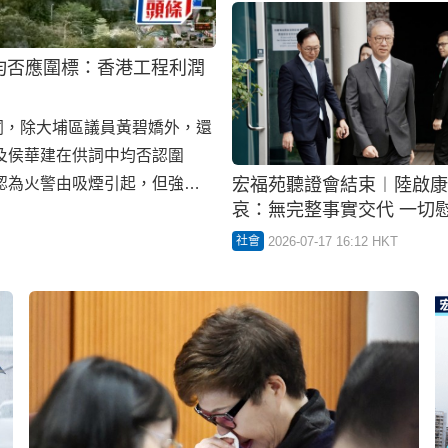
供詞，除大埔區議員黃碧嬌外，還
及侯華建在供詞中均否認圍
宏福苑聽證會結束︱陸啟康
認為火警由吸煙引起，但強調
哀：無完整事實交代 一切
問題，他回覆指，宏業已謹慎
談
，而當時的測試結果顯示物料
2026-07-17 16:12 HKT
社會