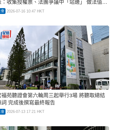
宏福苑聽證會︱黃碧嬌角色集中工程前期 居民代
表：收集授權票、法團爭議中「站邊」 做法值得
商榷
2026-07-16 10:47 HKT
社會
宏福苑聽證會第六輪周三起舉行3場 將聽取總結
陳詞 完成後撰寫最終報告
2026-07-13 17:21 HKT
社會