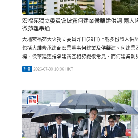
宏福苑獨立委員會披露何建業侯華建供詞 兩人均否應圍標：香港工程利潤
微薄難串通
大埔宏福苑大火獨立委員昨日(29日)上載多份證人
包括大維修承建商宏業董事何建業及侯華建。何建業
標，侯華建更指承建商互相認識很常見，而何建業則
公司有嚴格的禁煙政策；至於圍網及發泡膠板易燃性
2026-07-30 10:06 HKT
社會
選擇有信譽的供應商，亦有對物料樣本進行防火測試
並無易燃跡象。 何建業強調禁煙政策嚴