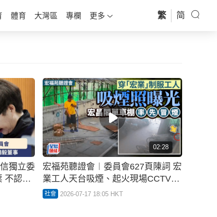
繁
简
育
體育
大灣區
專欄
更多
02:28
信獨立委
宏福苑聽證會︱委員會627頁陳詞 宏
 不認識
業工人天台吸煙、起火現場CCTV首
曝光
2026-07-17 18:05 HKT
社會