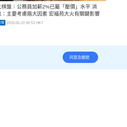
大棋盤︱公務員加薪2%已屬「壓價」水平 消
息：主要考慮兩大因素 宏福苑大火有關鍵影響
2026-06-10 00:53 HKT
政情
同意及關閉