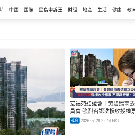
時
中國
國際
星島申訴王
財經
地產
生活
健康
教
宏福苑聽證會｜黃碧嬌兩去
員會 強烈否認洗樓收授權票
宏業、鴻毅董事
2026-07-29 22:14 HKT
社會