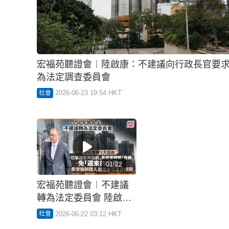
宏福苑聽證會︱陸啟康：不建議向行政長官要
為法定調查委員會
2026-06-23 19:54 HKT
社會
01:22
宏福苑聽證會︱不建議
轉為法定委員會 陸啟康
解5大因由：已掌足夠資
2026-06-22 03:12 HKT
社會