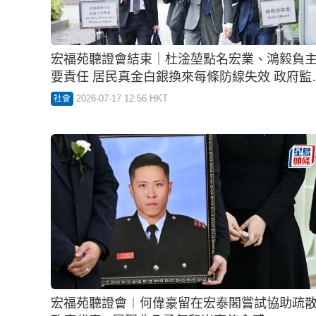
宏福苑聽證會結束｜杜淦堃點名宏業、鴻毅負
要責任 居民真金白銀換來每條防線失效 政府監
落差大
2026-07-17 12:56 HKT
社會