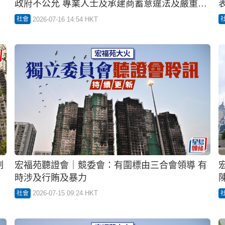
散
宏福苑聽證會︱政府代表：將火災責任完全歸咎
政府不公允 專業人士及承建商蓄意違法及嚴重疏
忽肇禍
2026-07-16 14:54 HKT
社會
制
宏福苑聽證會｜競委會：有圍標由三合會領導 有
時涉及行賄及暴力
2026-07-15 09:24 HKT
社會