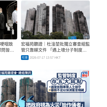
哽咽致
宏福苑聽證｜杜淦堃批獨立審查組監
慰問皆空
管只靠睇文件 「遇上壞分子制度即
瓦解」 無證據顯示預約巡查涉利益
2026-07-17 13:57 HKT
社會