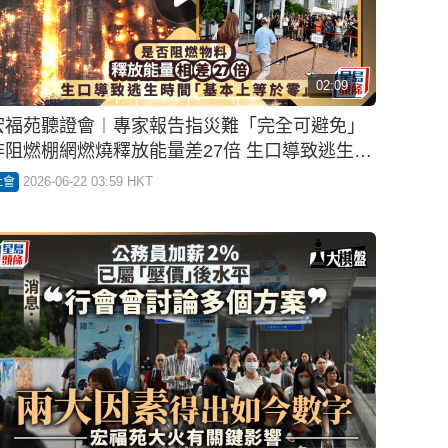
02:09
宏福苑聽證會︱專家報告指災難「完全可避免」
非阻燃棚網燃燒釋放能量差27倍 生口導致逃生時
間「基本等於零」
2026-06-22 03:59 HKT
社會