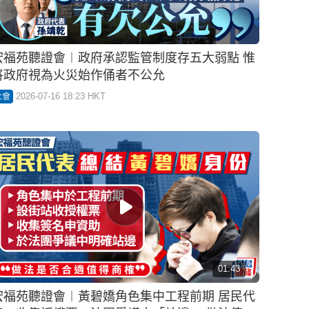
宏福苑聽證會︱政府承認監管制度存五大弱點 惟
將政府視為火災始作俑者不公允
2026-07-16 18:23 HKT
社會
01:43