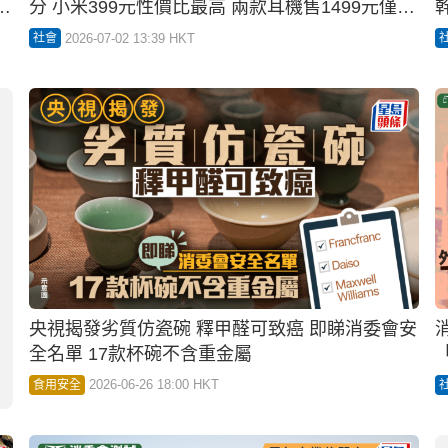
總
央視揭發劣質仿瓷碗 釋甲醛可致癌 即睇消委會安
全名單 17款杯碗不含重金屬
2026-06-26 18:00 HKT
食用安全
01:34
消委會小型無人機︱信門市隨時中伏違法？走訪
五
銷售點全無展示規例資訊 有店員誤稱「不受規
管」
2026-05-14 10:39 HKT
社會