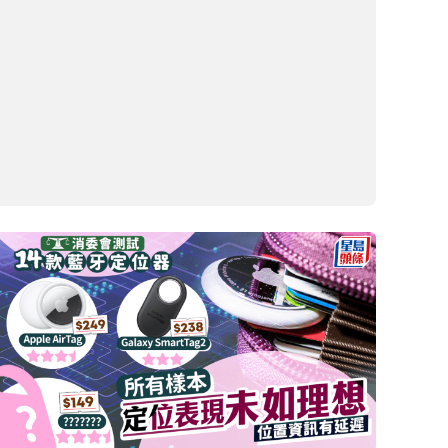
消委會萬能插蘇｜10款適配萬能插頭 USB充電效
能/安全/電壓穩定性評測！日本城JHE與SUPER
潛在觸電風險
2026-03-26 05:38 HKT
生活百科