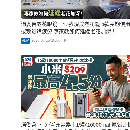
亂換「美容花灑頭」隨時爆炸 專家拆解水溫飆
70度原因 消委會警告4類要小心
2026-07-05 06:00 HKT
家居裝修