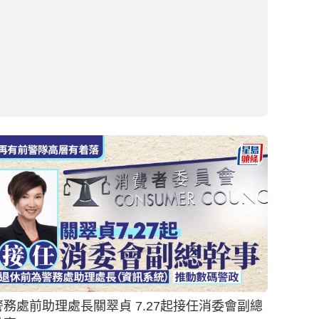
消委會‧藍牙耳機｜Apple、Bose等五款獲評4.5
分 小米399元性價比最高 兩款耳機售1499元僅得
3.5分（附55款測試名單）
2026-07-02 13:39 HKT
社會