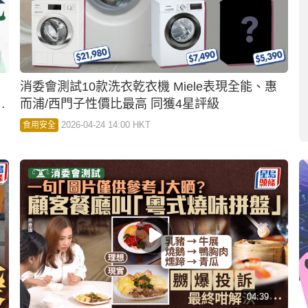
消委會牙刷測試｜29款牙刷大比拼！13款磨毛不
本
合格 最貴1款或致口腔受損
2026-04-02 05:28 HKT
社會