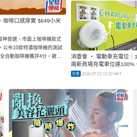
、咖啡口感厚實 $649小米
提神首選，市面上咖啡機款式
，公布10款特濃咖啡機的測試
消委會寵物保險︱2023年至
的全自動咖啡機獲評4分，被評
宗投訴 無通知自動續保？
評3.5分，高性價比獲消委會
任保障亦有限制
即睇10款樣本效能比較、推
2026-07-15 12:05 HKT
社會