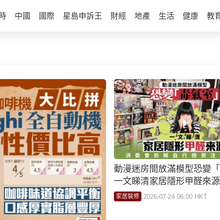
時
中國
國際
星島申訴王
財經
地產
生活
健康
教
動漫迷房間放滿模型恐變「
一文睇清家居隱形甲醛來源
拆解自行檢測注意事項
2026-07-24 06:00 HKT
家居裝修