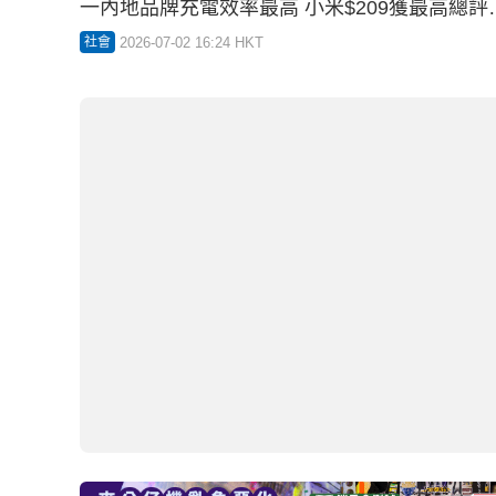
警務處前助理處長關翠貞 7.27起接任消委會副
幹事
2026-06-30 11:29 HKT
社會
01:45
消委會夾公仔機︱亂象惡化 投訴兩年暴增逾7倍
花200蚊竟夾出空盒 一夾起公仔自動彈開（附
大防騙貼士）
2026-06-15 10:00 HKT
社會