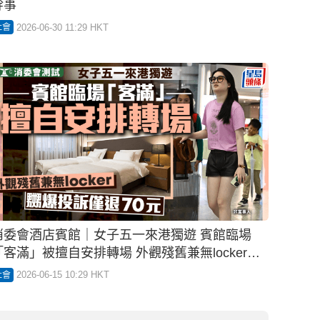
消委會酒店賓館｜女子五一來港獨遊 賓館臨場
「客滿」被擅自安排轉場 外觀殘舊兼無locker嬲
爆投訴 僅獲退$70
2026-06-15 10:29 HKT
社會
02:28
消委會 ‧ 冷氣機測試｜7款獲評4.5高分 「三菱
重工」最省電每日開足12小時僅需3.77元 即睇價
錢/能源效率/電費全攻略
2026-05-14 10:00 HKT
社會