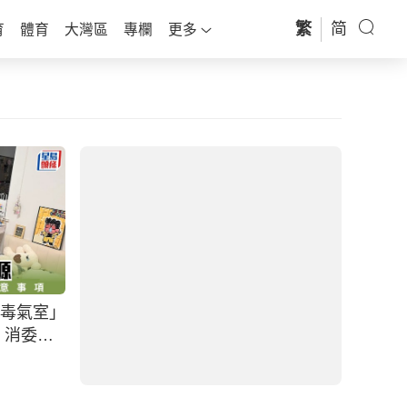
繁
简
育
體育
大灣區
專欄
更多
毒氣室」
消委會 ‧ 電動車充電位︱18商場僅
 消委會
兩新商場充電車位達100% 一文睇清
收費模式及配套 附六大充電貼士
2026-07-23 13:23 HKT
社會