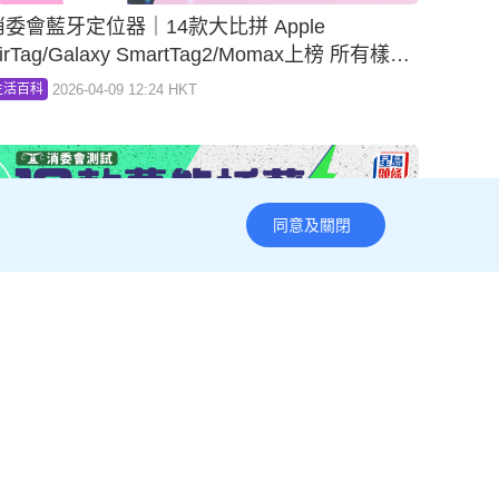
油價飆升｜引入95汽油降價？消委會稱未有足夠
資料 籲油公司增強透明度
2026-03-16 05:14 HKT
社會
同意及關閉