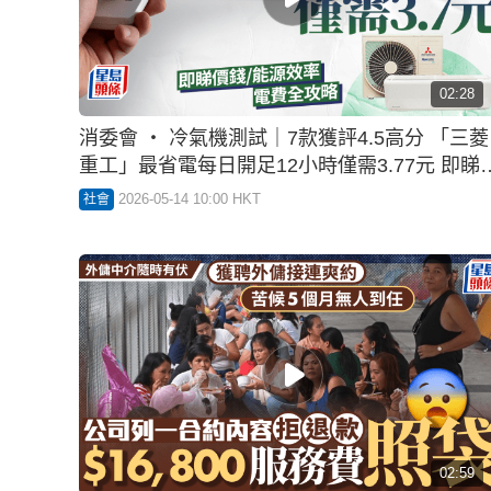
消委會藍牙定位器｜14款大比拼 Apple
AirTag/Galaxy SmartTag2/Momax上榜 所有樣
定位表現未如理想
2026-04-09 12:24 HKT
生活百科
規管預繳式消費諮詢暫
未見下文 商經局：會盡
快諮詢公眾
2026-03-16 11:23 HKT
社會