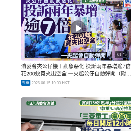
消委會測試10款洗衣乾衣機 Miele表現全能、惠
而浦/西門子性價比最高 同獲4星評級
2026-04-24 14:00 HKT
食用安全