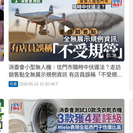
02:59
消委會外傭中介︱獲聘外傭接連甩底 港媽苦等5
個月無人到任 公司按條款照袋$1.68萬服務費
2026-04-14 10:46 HKT
社會