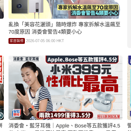
至
消委會 ‧ 外置充電器︱15款10000mah尿袋比拼
一內地品牌充電效率最高 小米$209獲最高總評
4.5分
2026-07-02 16:24 HKT
社會