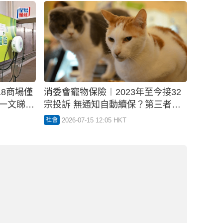
今接32
消委會老花眼鏡︱17款現成老花鏡 4
第三者責
款長期使用或致眼睛疲勞 專家教如
何延緩老花加深！
2026-07-15 10:00 HKT
社會