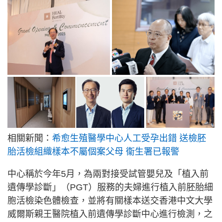
相關新聞：
希愈生殖醫學中心人工受孕出錯 送檢胚
胎活檢組織樣本不屬個案父母 衞生署已報警
中心稱於今年5月，為兩對接受試管嬰兒及「植入前
遺傳學診斷」（PGT）服務的夫婦進行植入前胚胎細
胞活檢染色體檢查，並將有關樣本送交香港中文大學
威爾斯親王醫院植入前遺傳學診斷中心進行檢測，之