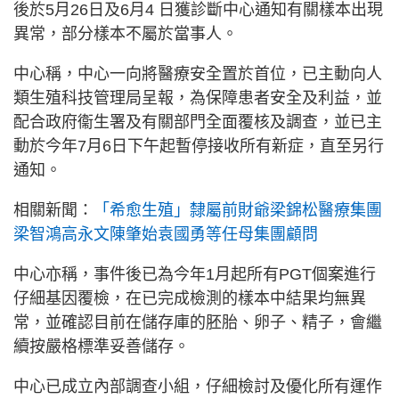
後於5月26日及6月4 日獲診斷中心通知有關樣本出現
異常，部分樣本不屬於當事人。
中心稱，中心一向將醫療安全置於首位，已主動向人
類生殖科技管理局呈報，為保障患者安全及利益，並
配合政府衞生署及有關部門全面覆核及調查，並已主
動於今年7月6日下午起暫停接收所有新症，直至另行
通知。
相關新聞：
「希愈生殖」隸屬前財爺梁錦松醫療集團
梁智鴻高永文陳肇始袁國勇等任母集團顧問
中心亦稱，事件後已為今年1月起所有PGT個案進行
仔細基因覆檢，在已完成檢測的樣本中結果均無異
常，並確認目前在儲存庫的胚胎、卵子、精子，會繼
續按嚴格標準妥善儲存。
中心已成立內部調查小組，仔細檢討及優化所有運作