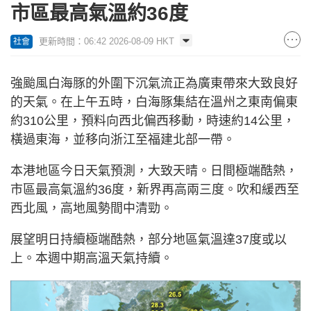
市區最高氣溫約36度
更新時間：06:42 2026-08-09 HKT
社會
強颱風白海豚的外圍下沉氣流正為廣東帶來大致良好
的天氣。在上午五時，白海豚集結在溫州之東南偏東
約310公里，預料向西北偏西移動，時速約14公里，
橫過東海，並移向浙江至福建北部一帶。
本港地區今日天氣預測，大致天晴。日間極端酷熱，
市區最高氣溫約36度，新界再高兩三度。吹和緩西至
西北風，高地風勢間中清勁。
展望明日持續極端酷熱，部分地區氣溫達37度或以
上。本週中期高溫天氣持續。