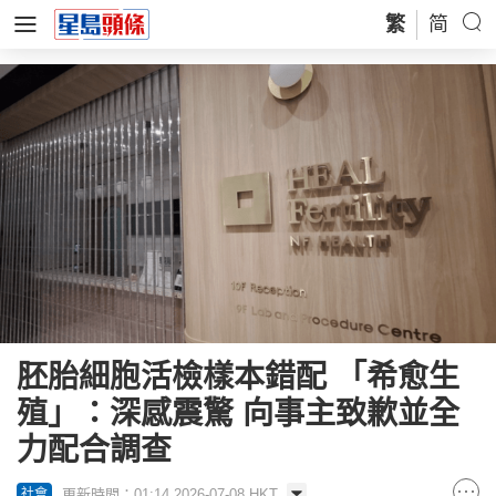
繁
简
胚胎細胞活檢樣本錯配 「希愈生
殖」：深感震驚 向事主致歉並全
力配合調查
更新時間：01:14 2026-07-08 HKT
社會