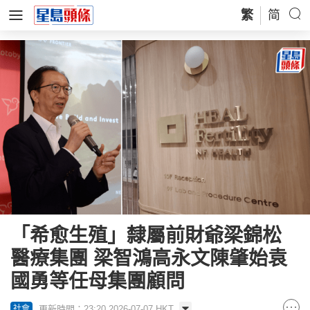
繁
简
「希愈生殖」隸屬前財爺梁錦松
醫療集團 梁智鴻高永文陳肇始袁
國勇等任母集團顧問
更新時間：23:20 2026-07-07 HKT
社會