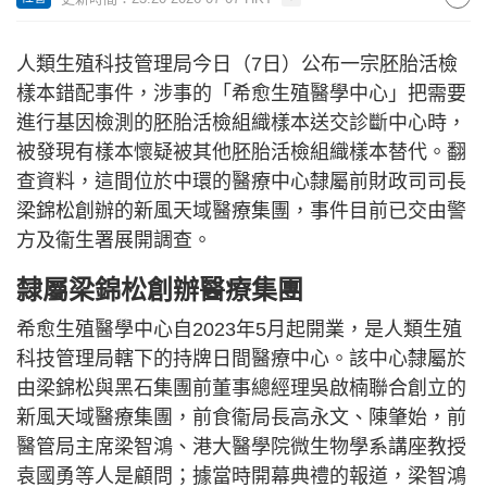
人類生殖科技管理局今日（7日）公布一宗胚胎活檢
樣本錯配事件，涉事的「希愈生殖醫學中心」把需要
進行基因檢測的胚胎活檢組織樣本送交診斷中心時，
被發現有樣本懷疑被其他胚胎活檢組織樣本替代。翻
查資料，這間位於中環的醫療中心隸屬前財政司司長
梁錦松創辦的新風天域醫療集團，事件目前已交由警
方及衞生署展開調查。
隸屬梁錦松創辦醫療集團
希愈生殖醫學中心自2023年5月起開業，是人類生殖
科技管理局轄下的持牌日間醫療中心。該中心隸屬於
由梁錦松與黑石集團前董事總經理吳啟楠聯合創立的
新風天域醫療集團，前食衞局長高永文、陳肇始，前
醫管局主席梁智鴻、港大醫學院微生物學系講座教授
袁國勇等人是顧問；據當時開幕典禮的報道，梁智鴻