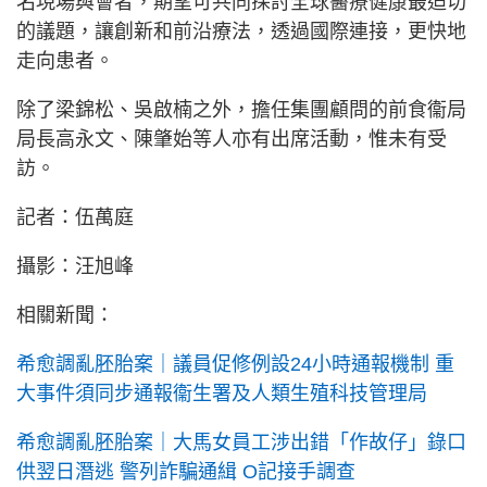
名現場與會者，期望可共同探討全球醫療健康最迫切
的議題，讓創新和前沿療法，透過國際連接，更快地
走向患者。
除了梁錦松、吳啟楠之外，擔任集團顧問的前食衞局
局長高永文、陳肇始等人亦有出席活動，惟未有受
訪。
記者：伍萬庭
攝影：汪旭峰
相關新聞：
希愈調亂胚胎案｜議員促修例設24小時通報機制 重
大事件須同步通報衞生署及人類生殖科技管理局
希愈調亂胚胎案｜大馬女員工涉出錯「作故仔」錄口
供翌日潛逃 警列詐騙通緝 O記接手調查