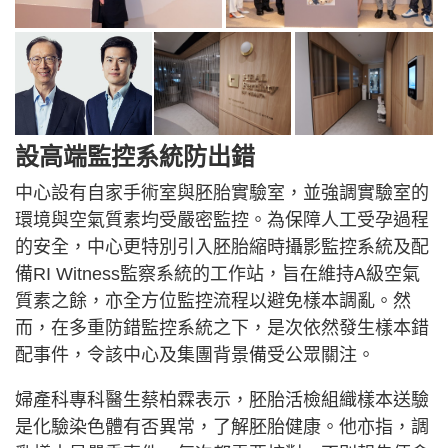
設高端監控系統防出錯
中心設有自家手術室與胚胎實驗室，並強調實驗室的
環境與空氣質素均受嚴密監控。為保障人工受孕過程
的安全，中心更特別引入胚胎縮時攝影監控系統及配
備RI Witness監察系統的工作站，旨在維持A級空氣
質素之餘，亦全方位監控流程以避免樣本調亂。然
而，在多重防錯監控系統之下，是次依然發生樣本錯
配事件，令該中心及集團背景備受公眾關注。
婦產科專科醫生蔡柏霖表示，胚胎活檢組織樣本送驗
是化驗染色體有否異常，了解胚胎健康。他亦指，調