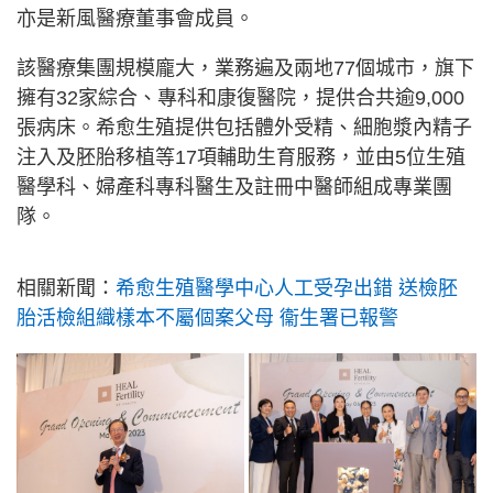
亦是新風醫療董事會成員。
該醫療集團規模龐大，業務遍及兩地77個城市，旗下
擁有32家綜合、專科和康復醫院，提供合共逾9,000
張病床。希愈生殖提供包括體外受精、細胞漿內精子
注入及胚胎移植等17項輔助生育服務，並由5位生殖
醫學科、婦產科專科醫生及註冊中醫師組成專業團
隊。
相關新聞：
希愈生殖醫學中心人工受孕出錯 送檢胚
胎活檢組織樣本不屬個案父母 衞生署已報警