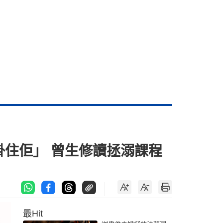
無掛住佢」 曾生修讀拯溺課程
最Hit