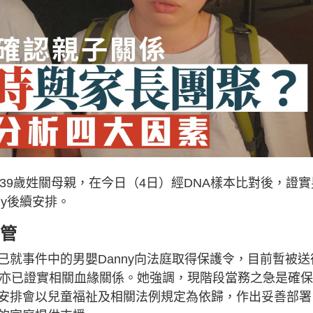
父親及39歲姓關母親，在今日（4日）經DNA樣本比對後，證實
ny後續安排。
託管
就事件中的男嬰Danny向法庭取得保護令，目前暫被送
果亦已證實相關血緣關係。她強調，現階段當務之急是確
安排會以兒童福祉及相關法例規定為依歸，作出妥善部署