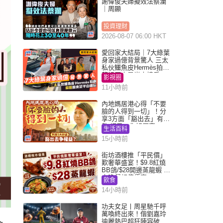
謝偉俊夫婦擬效法蔡瀾
｜周顯
投資理財
2026-08-07 06:00 HKT
愛回家大結局｜7大綠葉
身家過億背景驚人 三太
私伙鱷魚皮Hermès拍劇
蘇姐原來是半山樓后
影視圈
11小時前
內地媽居港心得「不要
臉的人得到一切」！分
享3方面「豁出去」有著
數 網民：你好厲害
生活百科
15小時前
街坊酒樓推「平民價」
歎奢華盛宴！$9.8紅燒
BB鴿/$28開邊蒸龍蝦 3
大晚餐超值優惠
飲食
14小時前
功夫女足丨周星馳千呼
萬喚終出來！偕劉嘉玲
迪麗熱巴超狂陣容破天