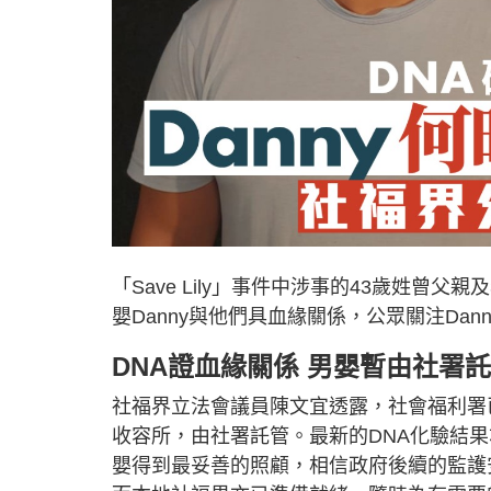
「Save Lily」事件中涉事的43歲姓曾
嬰Danny與他們具血緣關係，公眾關注Dan
DNA證血緣關係 男嬰暫由社署
社福界立法會議員陳文宜透露，社會福利署已
收容所，由社署託管。最新的DNA化驗結
嬰得到最妥善的照顧，相信政府後續的監護