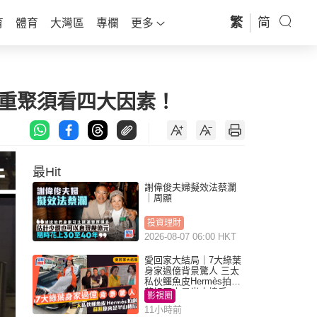
繁
简
育
體育
大灣區
專欄
更多
父母重聚須看四大因素！
最Hit
謝偉俊夫婦擬效法蔡瀾
｜周顯
投資理財
2026-08-07 06:00 HKT
愛回家大結局｜7大綠葉
身家過億背景驚人 三太
私伙鱷魚皮Hermès拍劇
蘇姐原來是半山樓后
影視圈
11小時前