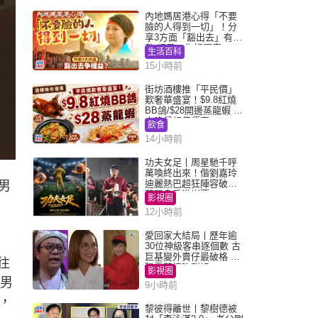
內地媽居港心得「不要
臉的人得到一切」！分
享3方面「豁出去」有著
數 網民：你好厲害
生活百科
15小時前
街坊酒樓推「平民價」
歎奢華盛宴！$9.8紅燒
BB鴿/$28開邊蒸龍蝦 3
大晚餐超值優惠
飲食
14小時前
功夫女足丨周星馳千呼
萬喚終出來！偕劉嘉玲
迪麗熱巴超狂陣容破天
男
荒現身香港謝票
影視圈
12小時前
愛回家大結局丨歷年逾
30位神級客串逐個數 古
巨基變外賣仔最破格 歐
往
陽震華情陷群姐
影視圈
保男
9小時前
，
黎彼得離世丨黎樹德被