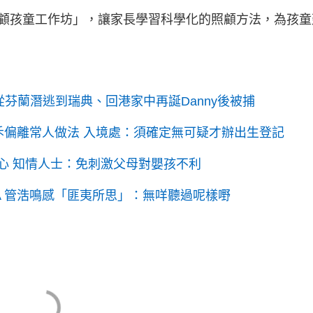
顧孩童工作坊」，讓家長學習科學化的照顧方法，為孩童
末 從芬蘭潛逃到瑞典、回港家中再誕Danny後被捕
斥偏離常人做法 入境處：須確定無可疑才辦出生登記
心 知情人士：免刺激父母對嬰孩不利
驗DNA 管浩鳴感「匪夷所思」：無咩聽過呢樣嘢