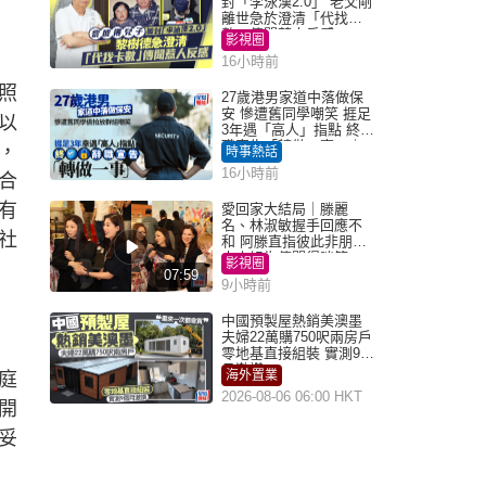
封「李泳漢2.0」 老父剛
離世急於澄清「代找卡
數」傳聞惹人反感
影視圈
16小時前
照
27歲港男家道中落做保
安 慘遭舊同學嘲笑 捱足
以
3年遇「高人」指點 終辭
職宣告「轉做一事」｜
，
時事熱話
Juicy叮
16小時前
合
有
愛回家大結局｜滕麗
名、林淑敏握手回應不
社
和 阿滕直指彼此非朋友
大小姐指傳聞得啖笑
影視圈
07:59
9小時前
中國預製屋熱銷美澳墨
夫婦22萬購750呎兩房戶
零地基直接組裝 實測9個
月激讚
海外置業
庭
2026-08-06 06:00 HKT
開
妥