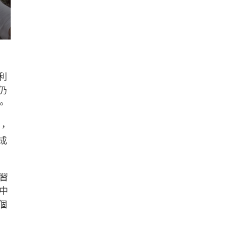
利
仍
。
，
成
習
中
個