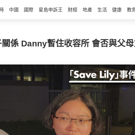
時
中國
國際
星島申訴王
財經
地產
生活
健康
教
具親子關係 Danny暫住收容所 會否與