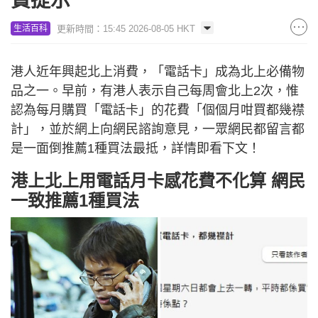
費提示
更新時間：15:45 2026-08-05 HKT
生活百科
港人近年興起北上消費，「電話卡」成為北上必備物
品之一。早前，有港人表示自己每周會北上2次，惟
認為每月購買「電話卡」的花費「個個月咁買都幾襟
計」，並於網上向網民諮詢意見，一眾網民都留言都
是一面倒推薦1種買法最抵，詳情即看下文！
港上北上用電話月卡感花費不化算 網民
一致推薦1種買法