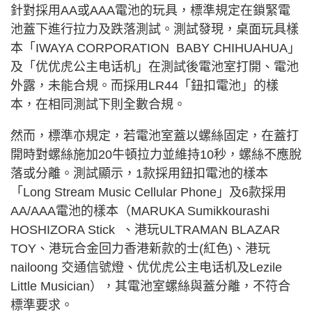
針對採用AA或AAA電池的玩具，標準規定在鎖緊電
池蓋下進行拉力及跌落測試。測試發現，桌面玩具樣
本「IWAYA CORPORATION BABY CHIHUAHUA」
及「优优虎公主电话机」在測試後電池室打開、電池
外露，未能合規。而採用LR44「鈕扣電池」的樣
本，在相同測試下則全數合規。
然而，標準亦規定，若電池室蓋以螺絲固定，在蓋打
開時對螺絲施加20牛頓拉力並維持10秒，螺絲不應脫
落或分離。測試顯示，1款採用鈕扣電池的樣本
「Long Stream Music Cellular Phone」及6款採用
AA/AAA電池的樣本（MARUKA Sumikkourashi
HOSHIZORA Stick 、港玩ULTRAMAN BLAZAR
TOY、港玩合金回力香港新款的士(紅色)、港玩
nailoong 交通信號燈、优优虎公主电话机及Lezile
Little Musician），其電池室螺絲與蓋分離，不符合
標準要求。