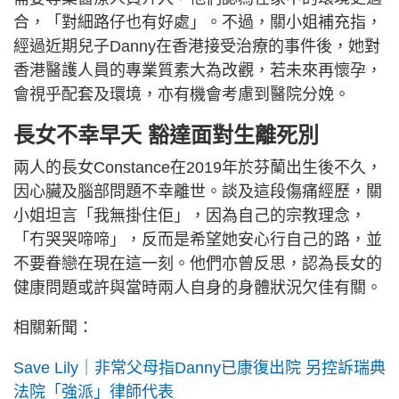
合，「對細路仔也有好處」。不過，關小姐補充指，
經過近期兒子Danny在香港接受治療的事件後，她對
香港醫護人員的專業質素大為改觀，若未來再懷孕，
會視乎配套及環境，亦有機會考慮到醫院分娩。
長女不幸早夭 豁達面對生離死別
兩人的長女Constance在2019年於芬蘭出生後不久，
因心臟及腦部問題不幸離世。談及這段傷痛經歷，關
小姐坦言「我無掛住佢」，因為自己的宗教理念，
「冇哭哭啼啼」，反而是希望她安心行自己的路，並
不要眷戀在現在這一刻。他們亦曾反思，認為長女的
健康問題或許與當時兩人自身的身體狀況欠佳有關。
相關新聞：
Save Lily｜非常父母指Danny已康復出院 另控訴瑞典
法院「強派」律師代表