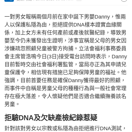
一對男女報稱兩個月前在家中誕下男嬰Danny，惟兩
人以保護私隱為由，拒絕提供DNA樣本證實血緣關
係，加上女方未有任何產前或產後就醫紀錄，導致男
嬰至今仍未獲發出生證明，涉事宣稱是父母的男女因
涉嫌疏忽照顧兒童被警方拘捕。立法會福利事務委員
會主席管浩鳴今日(3日)接受電台訪問時表示，Danny
目前暫時交由社會福利署監管，當局亦正為其申請兒
童保護令，相信現有措施已足夠保障男童的福祉。他
強調，目前首要任務是確保Danny獲得最好的照顧，
而事件中自稱是男童父母的種種行為與一般社會常理
存在極大落差，令人懷疑他們是否適合繼續撫養該名
男童。
拒驗DNA及欠缺產檢紀錄惹疑
針對該對男女以宗教或私隱為由拒絕進行DNA測試，