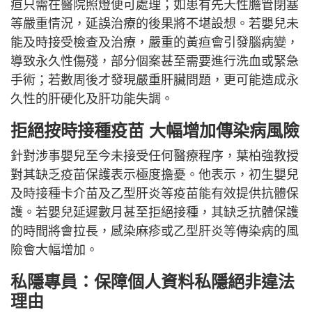
疸只需在醫院照燈便可處理；如患有先天性膽管閉塞
等嚴重情況，延誤治療的後果將不堪設想。若嬰兒未
能及時接受檢查及治療，嚴重的黃疸會引發腦病變，
導致永久性傷殘，部分個案甚至需要進行洗血或緊急
手術；若數周後才發現嚴重肝臟問題，更可能造成永
久性的肝硬化及肝功能失調。
拒絕按時接種疫苗 大幅增加傳染病風險
針對涉事嬰兒至今未接受任何醫療程序，葉柏強教授
對其缺乏疫苗保護表示極度擔憂。他表示，初生嬰兒
及時接種卡介苗及乙型肝炎等疫苗能有效提供抗體保
護。若嬰兒延遲數月甚至拒絕接種，其缺乏抗體保護
的時間將會拉長，感染麻疹或乙型肝炎等傳染病的風
險會大幅增加。
私隱專員：保障個人資料私隱絕非違法
理由