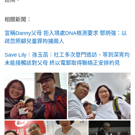
送院。
相關新聞：
宣稱Danny父母 拒入境處DNA檢測要求 鄧炳強：以
疏忽照顧兒童罪拘捕兩人
Save Lily︱孫玉菡：社工多次登門造訪、等到深宵均
未能接觸該對父母 終以電郵取得聯絡正安排約見