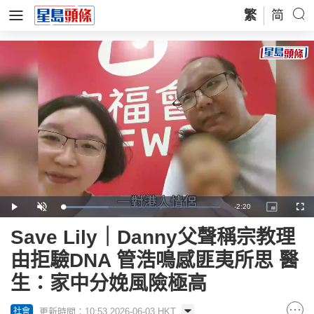
繁
简
Remaining
-
2:20
Loaded
:
Play
Unmute
Picture-
Full
28.99%
in-
Picture
Time
Save Lily｜Danny父聲稱宗教理
由拒驗DNA 管浩鳴感匪夷所思 醫
生：家中分娩風險極高
更新時間：10:53 2026-06-03 HKT
社會