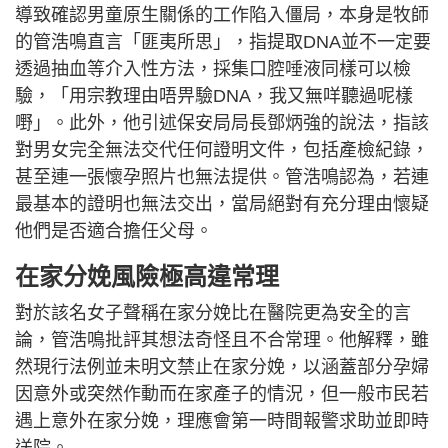
導致確認男童原生關係的工作陷入僵局，本身是牧師
的管浩鳴直言「匪夷所思」，指提取DNA並不一定要
透過抽血等介入性方法，採集口腔唾液同樣可以檢
驗，「用宗教理由唔畀驗DNA，我又無咩聽過呢樣
嘢」。此外，他引述保安局局長鄧炳強的說法，指該
對男女完全無法交代任何證明文件，包括產檢紀錄，
甚至連一張懷孕照片也無法提供。管浩鳴認為，若連
最基本的證明也無法交出，當局絕對有充分理由懷疑
他們是否適合擔任父母。
在家分娩風險極高違常理
對於該名女子聲稱在家分娩比在醫院更為安全的言
論，管浩鳴批評其想法奇怪且不合常理。他解釋，雖
然現行法例並未明文禁止在家分娩，以涵蓋部分孕婦
因意外或突然作動而在家產子的情況，但一般市民若
遇上意外在家分娩，理應會第一時間報警求助並即時