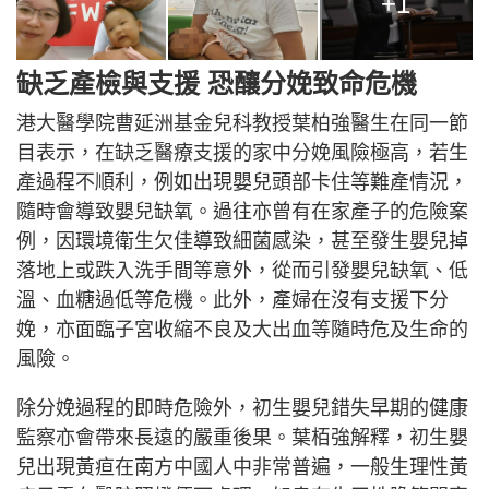
+1
缺乏產檢與支援 恐釀分娩致命危機
港大醫學院曹延洲基金兒科教授葉柏強醫生在同一節
目表示，在缺乏醫療支援的家中分娩風險極高，若生
產過程不順利，例如出現嬰兒頭部卡住等難產情況，
隨時會導致嬰兒缺氧。過往亦曾有在家產子的危險案
例，因環境衛生欠佳導致細菌感染，甚至發生嬰兒掉
落地上或跌入洗手間等意外，從而引發嬰兒缺氧、低
溫、血糖過低等危機。此外，產婦在沒有支援下分
娩，亦面臨子宮收縮不良及大出血等隨時危及生命的
風險。
除分娩過程的即時危險外，初生嬰兒錯失早期的健康
監察亦會帶來長遠的嚴重後果。葉栢強解釋，初生嬰
兒出現黃疸在南方中國人中非常普遍，一般生理性黃