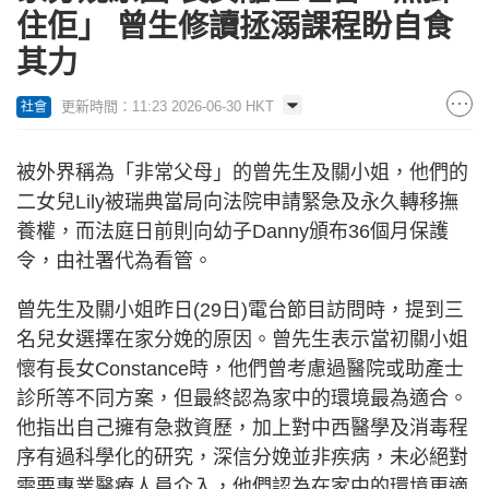
住佢」 曾生修讀拯溺課程盼自食
其力
更新時間：11:23 2026-06-30 HKT
社會
被外界稱為「非常父母」的曾先生及關小姐，他們的
二女兒Lily被瑞典當局向法院申請緊急及永久轉移撫
養權，而法庭日前則向幼子Danny頒布36個月保護
令，由社署代為看管。
曾先生及關小姐昨日(29日)電台節目訪問時，提到三
名兒女選擇在家分娩的原因。曾先生表示當初關小姐
懷有長女Constance時，他們曾考慮過醫院或助產士
診所等不同方案，但最終認為家中的環境最為適合。
他指出自己擁有急救資歷，加上對中西醫學及消毒程
序有過科學化的研究，深信分娩並非疾病，未必絕對
需要專業醫療人員介入，他們認為在家中的環境更適