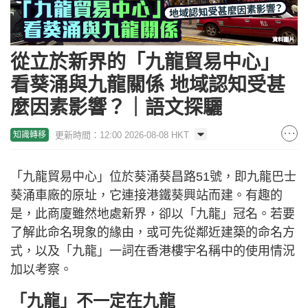
從立於新界的「九龍貿易中心」
看葵涌與九龍關係 地域認知受甚
麼因素影響？｜語文探驪
更新時間：12:00 2026-08-08 HKT
知識轉移
「九龍貿易中心」位於葵涌葵昌路51號，即九龍巴士
葵涌車廠的原址，它連接港鐵葵興站而建。有趣的
是，此商廈雖然地處新界，卻以「九龍」冠名。若要
了解此命名現象的緣由，或可先從鄰近建築的命名方
式，以及「九龍」一詞在香港樓宇名稱中的使用情況
加以考察。
「九龍」不一定在九龍