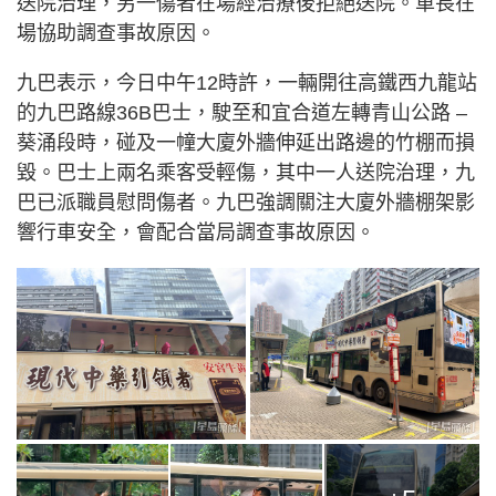
送院治理，另一傷者在場經治療後拒絕送院。車長在
場協助調查事故原因。
九巴表示，今日中午12時許，一輛開往高鐵西九龍站
的九巴路線36B巴士，駛至和宜合道左轉青山公路 –
葵涌段時，碰及一幢大廈外牆伸延出路邊的竹棚而損
毀。巴士上兩名乘客受輕傷，其中一人送院治理，九
巴已派職員慰問傷者。九巴強調關注大廈外牆棚架影
響行車安全，會配合當局調查事故原因。