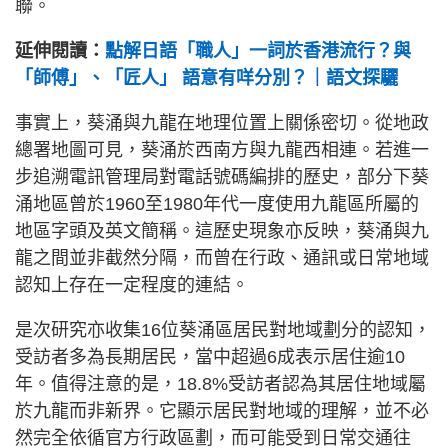
聯。
延伸閱讀：
點解日語「職人」一詞於香港流行？與
「師傅」、「匠人」 語意有咩分別？｜語文探驪
事實上，葵涌與九龍在地理位置上關係密切。從地政
總署地圖可見，葵涌於西南方與九龍西相連。若進一
步追溯電訊管理局對電話號碼編排的歷史，部分下葵
涌地區曾於1960至1980年代一度使用九龍區所屬的
地區字頭及英文簡稱。這歷史現象亦反映，葵涌與九
龍之間並非截然分隔，而曾在行政、通訊或日常地域
認知上存在一定程度的連結。
是次研究亦收集16位葵涌區居民對地域劃分的認知，
受訪者多為長期居民，當中超過6成表示居住逾10
年。值得注意的是，18.8%受訪者認為其居住地域屬
於九龍而非新界。它顯示居民對地域的理解，並不必
然完全依循官方行政區劃，而可能受到日常交通往