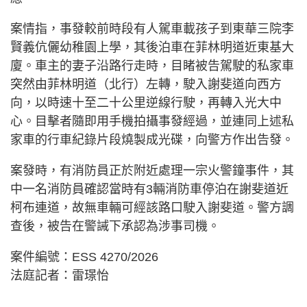
案情指，事發較前時段有人駕車載孩子到東華三院李
賢義伉儷幼稚園上學，其後泊車在菲林明道近東基大
廈。車主的妻子沿路行走時，目睹被告駕駛的私家車
突然由菲林明道（北行）左轉，駛入謝斐道向西方
向，以時速十至二十公里逆線行駛，再轉入光大中
心。目擊者隨即用手機拍攝事發經過，並連同上述私
家車的行車紀錄片段燒製成光碟，向警方作出告發。
案發時，有消防員正於附近處理一宗火警鐘事件，其
中一名消防員確認當時有3輛消防車停泊在謝斐道近
柯布連道，故無車輛可經該路口駛入謝斐道。警方調
查後，被告在警誡下承認為涉事司機。
案件編號：ESS 4270/2026
法庭記者：雷璟怡