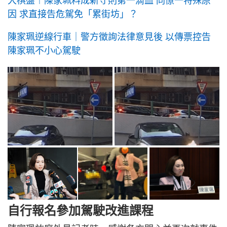
大棋盤︱陳家珮料成新守則第一滴血 同僚一特殊原
因 求直接告危駕免「累街坊」？
陳家珮逆線行車｜警方徵詢法律意見後 以傳票控告
陳家珮不小心駕駛
自行報名參加駕駛改進課程