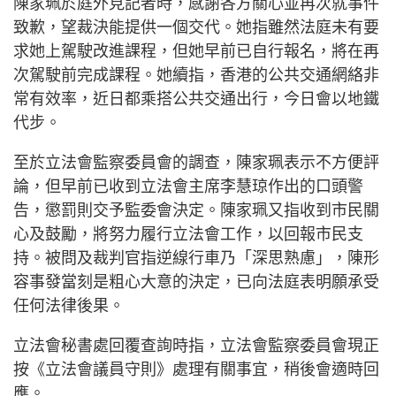
陳家珮於庭外見記者時，感謝各方關心並再次就事件
致歉，望裁決能提供一個交代。她指雖然法庭未有要
求她上駕駛改進課程，但她早前已自行報名，將在再
次駕駛前完成課程。她續指，香港的公共交通網絡非
常有效率，近日都乘搭公共交通出行，今日會以地鐵
代步。
至於立法會監察委員會的調查，陳家珮表示不方便評
論，但早前已收到立法會主席李慧琼作出的口頭警
告，懲罰則交予監委會決定。陳家珮又指收到市民關
心及鼓勵，將努力履行立法會工作，以回報市民支
持。被問及裁判官指逆線行車乃「深思熟慮」，陳形
容事發當刻是粗心大意的決定，已向法庭表明願承受
任何法律後果。
立法會秘書處回覆查詢時指，立法會監察委員會現正
按《立法會議員守則》處理有關事宜，稍後會適時回
應。