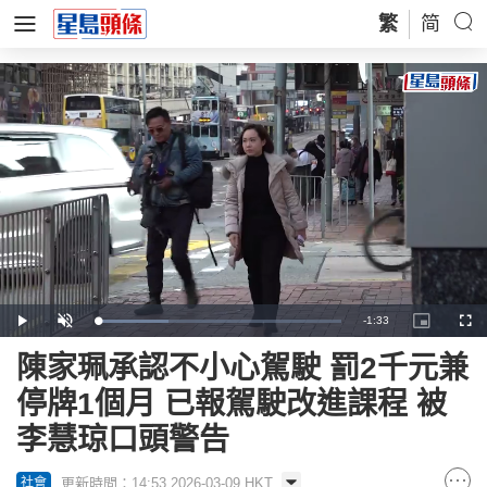
繁
简
Remaining
-
1:33
Loaded
:
Play
Unmute
Picture-
Full
28.94%
in-
Picture
Time
陳家珮承認不小心駕駛 罰2千元兼
停牌1個月 已報駕駛改進課程 被
李慧琼口頭警告
更新時間：14:53 2026-03-09 HKT
社會