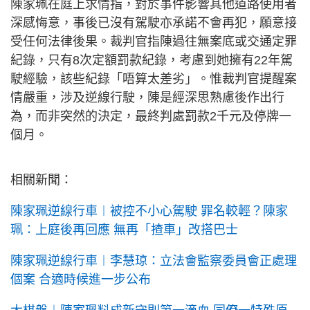
陳家珮在庭上求情指，對於事件影響其他道路使用者
深感悔意，事後已沒有駕駛亦承諾不會再犯，願意接
受任何法律後果。裁判官指陳過往無案底或交通定罪
紀錄，只有8次定額罰款紀錄，考慮到她擁有22年駕
駛經驗，該些紀錄「唔算太差劣」。惟裁判官提醒案
情嚴重，涉及逆線行駛，陳是經深思熟慮後作出行
為，而非突然的決定，最終判處罰款2千元及停牌一
個月。
相關新聞：
陳家珮逆線行車︱被控不小心駕駛 罪名較輕？陳家
珮：上庭後再回應 無再「揸車」改搭巴士
陳家珮逆線行車︱李慧琼：立法會監察委員會正處理
個案 合適時候進一步公布