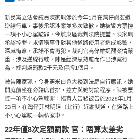
新民黨立法會議員陳家珮涉於今年1月在灣仔謝斐道
逆線行車，事後承認涉案並多次致歉。她被警方票控
一項不小心駕駛罪，今於東區裁判法院提堂。陳家珮
承認控罪，求情稱事件對其他道路使用者造成影響，
深感悔意，承諾不會再犯。裁判官高偉雄提醒案情嚴
重，涉及逆線行駛，陳是經深思熟慮而作出涉案行
為，終判處罰款2千元及停牌1個月。
被告陳家珮，今身穿米白色大褸到法庭自行應訊。她
開庭前坐在旁聽席首排，控方與她討論程序。陳被票
控一項不小心駕駛罪，指有人告發被告於2026年1月
23日，在灣仔菲林明道（北行）近謝斐道，在道路上
不小心駕駛一輛私家車。
22年僅8次定額罰款 官：唔算太差劣