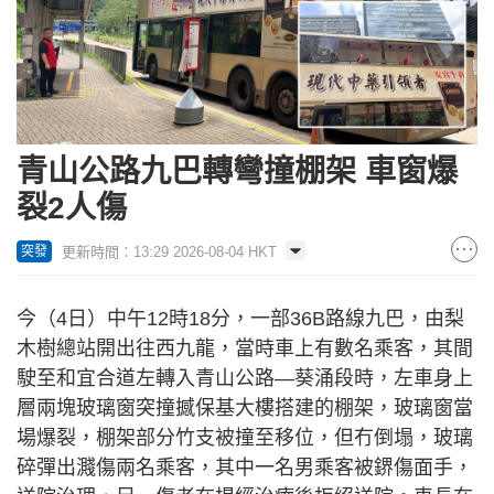
青山公路九巴轉彎撞棚架 車窗爆
裂2人傷
更新時間：13:29 2026-08-04 HKT
突發
今（4日）中午12時18分，一部36B路線九巴，由梨
木樹總站開出往西九龍，當時車上有數名乘客，其間
駛至和宜合道左轉入青山公路—葵涌段時，左車身上
層兩塊玻璃窗突撞撼保基大樓搭建的棚架，玻璃窗當
場爆裂，棚架部分竹支被撞至移位，但冇倒塌，玻璃
碎彈出濺傷兩名乘客，其中一名男乘客被鎅傷面手，