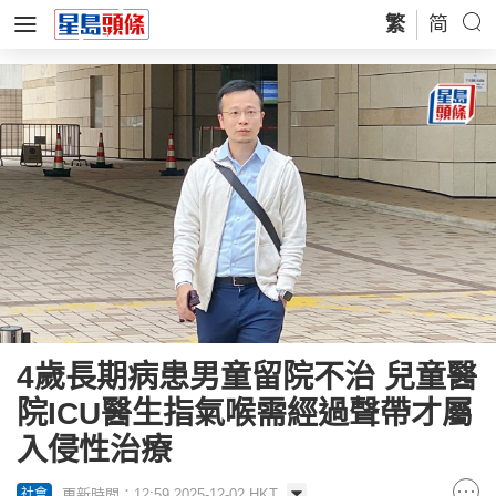
繁
简
4歲長期病患男童留院不治 兒童醫
院ICU醫生指氣喉需經過聲帶才屬
入侵性治療
更新時間：12:59 2025-12-02 HKT
社會