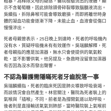
粗暴，為釋除父母的疑惑，醫院檢驗流出的液體，顯
示不含葡萄糖，因此排除頭骨碎裂導致腦髓液流出。
吳續指，拆除鼻喉可能會導致磨損，而即將離世時身
體的凝血功能會逐漸下降，未能止血，血液會從傷口
慢慢滲出。
死者母親曾表示，25日晚上到達時，死者的呼吸機內
沒有水，質疑呼吸機未有有效運作。吳瑞麟解釋，死
者母親指的應是加濕器，無水只會使提供的氧氣較
乾，並不影響供氧。他另提及，急救時沒留意加濕器
有否因為沒水而發出聲響。
不認為醫護需隱瞞死者牙齒脫落一事
吳瑞麟續指，死者的臨床死因是肺炎導致呼吸衰竭，
而該情況會自然產生。林官關注，醫院為死者裝上的
氣喉與「插喉」不同，前者是為撐開氣道以助呼吸，
後者則是直接輸送氧氣到肺部，當時醫院裝上氣喉前