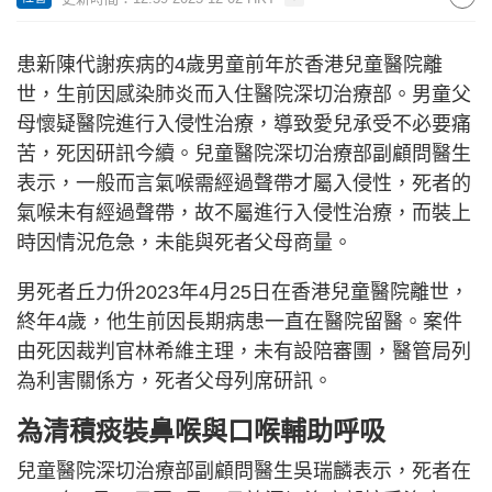
患新陳代謝疾病的4歲男童前年於香港兒童醫院離
世，生前因感染肺炎而入住醫院深切治療部。男童父
母懷疑醫院進行入侵性治療，導致愛兒承受不必要痛
苦，死因研訊今續。兒童醫院深切治療部副顧問醫生
表示，一般而言氣喉需經過聲帶才屬入侵性，死者的
氣喉未有經過聲帶，故不屬進行入侵性治療，而裝上
時因情況危急，未能與死者父母商量。
男死者丘力㐼2023年4月25日在香港兒童醫院離世，
終年4歲，他生前因長期病患一直在醫院留醫。案件
由死因裁判官林希維主理，未有設陪審團，醫管局列
為利害關係方，死者父母列席研訊。
為清積痰裝鼻喉與口喉輔助呼吸
兒童醫院深切治療部副顧問醫生吳瑞麟表示，死者在