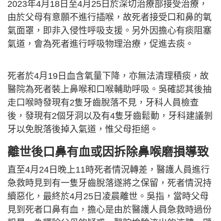
2023年4月18日至4月25日於深切治療部接受治療，
由於父母有意願不進行插喉，故死者接受口和鼻的氧
氣面罩，即非入侵性呼吸支援。另外因擔心有痰阻塞
氣道，會為死者進行呼吸物理治療，促進去痰。
死者於4月19日血含氧量下降，亦無法清理積痰，故
醫院為死者裝上鼻喉和口喉輔助呼吸。吳確認其後抽
走口喉時發現有2隻牙齒脫落不見，牙科人員檢查
後，發現有2個牙洞以及有4隻牙齒鬆動，牙科建議剝
牙以免脫落後掉入氣道，惟父母拒絕。
離世後口鼻有血或因拆除鼻喉磨損導致
直至4月24日晚上11時死者情況轉差，醫護人員進行
急救時見到有一隻牙齒脫落遂將之保留，死者情況持
續惡化，最終於4月25日凌晨離世。吳指，當時父母
見到死者口鼻有血，擔心是由於醫護人員急救時過份