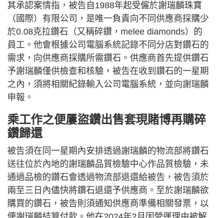
其承認案情指，被告自1988年起受僱於謝瑞麟珠寶
（國際）有限公司，是唯一負責向不同供應商採購少
於0.08克拉鑽石（又稱碎鑽，melee diamonds）的
員工。他會根據公司電腦系統記錄不同分店對鑽石的
需求，向供應商採購所需鑽石。供應商首先提供鑽石
予謝瑞麟僅供檢查和核驗，被告在收到鑽石的一星期
之內，須將相關紀錄輸入公司電腦系統，並向謝瑞麟
申報。
乘工作之便屢盜鑽出售套現賭博再購碎
鑽歸還
被告須在同一星期內安排透過謝瑞麟的物流部將鑽石
送往位於內地的謝瑞麟品質檢驗中心作品質檢驗，未
通過品檢的鑽石會透過物流部退還給被告，被告須於
兩至三日內儘快將鑽石退還予供應商。至於謝瑞麟欲
購買的鑽石，被告則須通知供應商準備相關發票，以
便謝瑞麟結算付款。他在2024年2月因營運理由被解