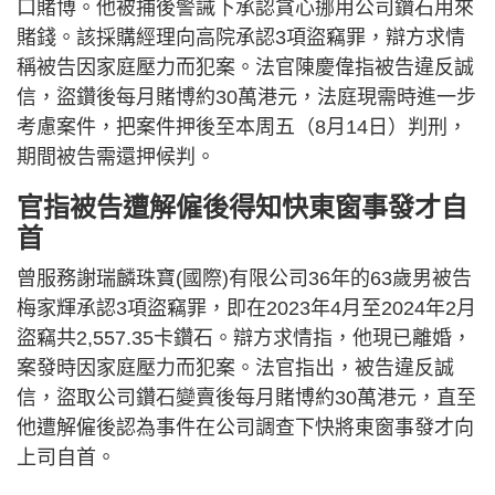
口賭博。他被捕後警誡下承認貪心挪用公司鑽石用來
賭錢。該採購經理向高院承認3項盜竊罪，辯方求情
稱被告因家庭壓力而犯案。法官陳慶偉指被告違反誠
信，盜鑽後每月賭博約30萬港元，法庭現需時進一步
考慮案件，把案件押後至本周五（8月14日）判刑，
期間被告需還押候判。
官指被告遭解僱後得知快東窗事發才自
首
曾服務謝瑞麟珠寶(國際)有限公司36年的63歲男被告
梅家輝承認3項盜竊罪，即在2023年4月至2024年2月
盜竊共2,557.35卡鑽石。辯方求情指，他現已離婚，
案發時因家庭壓力而犯案。法官指出，被告違反誠
信，盜取公司鑽石變賣後每月賭博約30萬港元，直至
他遭解僱後認為事件在公司調查下快將東窗事發才向
上司自首。