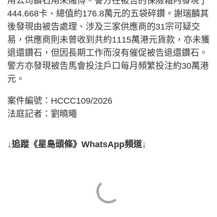
用公司鑽石用來賭博。警方在被告的保險箱內發現了
444.668卡、總值約176.8萬元的五袋碎鑽。謝瑞麟其
後發現由被告處理、涉及三家供應商的31宗可疑交
易，供應商則未曾收到共約1115萬港元貨款，亦未獲
退還鑽石，但因長期工作而沒有催促被告退還鑽石。
警方亦發現被告馬會投注戶口每月頻繁投注約30萬港
元。
案件編號：HCCC109/2026
法庭記者：劉曉曦
↓追蹤《星島頭條》WhatsApp頻道↓