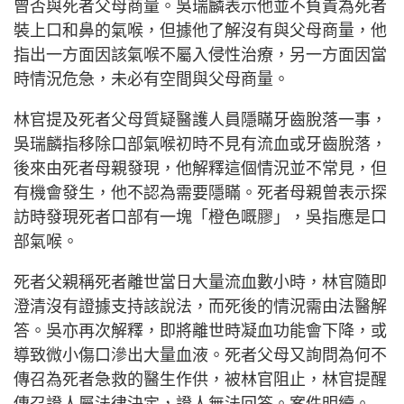
曾否與死者父母商量。吳瑞麟表示他並不負責為死者
裝上口和鼻的氣喉，但據他了解沒有與父母商量，他
指出一方面因該氣喉不屬入侵性治療，另一方面因當
時情況危急，未必有空間與父母商量。
林官提及死者父母質疑醫護人員隱瞞牙齒脫落一事，
吳瑞麟指移除口部氣喉初時不見有流血或牙齒脫落，
後來由死者母親發現，他解釋這個情況並不常見，但
有機會發生，他不認為需要隱瞞。死者母親曾表示探
訪時發現死者口部有一塊「橙色嘅膠」，吳指應是口
部氣喉。
死者父親稱死者離世當日大量流血數小時，林官隨即
澄清沒有證據支持該說法，而死後的情況需由法醫解
答。吳亦再次解釋，即將離世時凝血功能會下降，或
導致微小傷口滲出大量血液。死者父母又詢問為何不
傳召為死者急救的醫生作供，被林官阻止，林官提醒