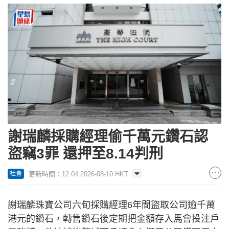
謝瑞麟採購經理偷千萬元鑽石認
盜竊3罪 還押至8.14判刑
更新時間：12:04 2026-08-10 HKT
社會
謝瑞麟珠寶公司六旬採購經理6年間盜取公司逾千萬
港元的鑽石，轉售鑽石後定期把金額存入馬會投注戶