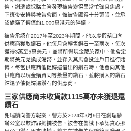
僱，謝瑞麟採購主管發現被告變得異常忙碌且焦慮，
下班後安排與被告會面，惟被告顯得十分緊張，並承
認偷竊了價值約1,000萬港元的碎鑽。
被告承認在2017年至2023年期間，他以虛假藉口向
供應商獲取鑽石。他每月會轉售鑽石一至兩次，每次
獲得3萬至5萬美元，並將所得現金藏於家中。他會定
期將美元兌換成港幣，並存入其馬會投注戶口進行賭
博。每當供應商催促歸還借出的鑽石時，他會向其他
供應商以現金購買同等數量的鑽石，並將購入的鑽石
歸還予催促歸還鑽石的供應商。
三家供應商未收貨款1115萬亦未獲退還
鑽石
謝瑞麟向警方報案，警方於2024年3月9日在謝瑞麟
辦公室以欺詐罪拘捕被告，被告在警誡下承認貪心挪