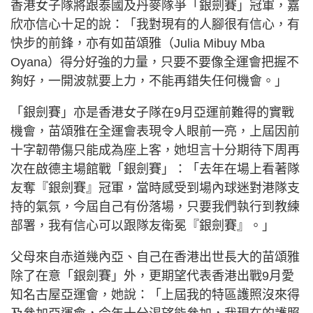
香港女子隊將跟泰國及丹麥隊爭「銀劍賽」冠軍，嘉
欣亦信心十足的說：「我對現有的人腳很有信心，有
快步的前鋒，亦有如苗頌雅（Julia Mibuy Mba
Oyana）得分好強的力量，只要不要像全運會把握不
夠好，一開波就要上力，不能再錯失任何機會。」
「銀劍賽」亦是香港女子隊在9月亞運前難得的實戰
機會，苗頌雅在全運會表現令人眼前一亮，上屆因前
十字韌帶傷只能成為座上客，她坦言十分期待下周再
次在啟德主場館戰「銀劍賽」：「去年在場上看著隊
友奪『銀劍賽』冠軍，當時感受到場內球迷對港隊支
持的氣氛，今屆自己有份落場，只要我們執行到教練
部署，我有信心可以跟隊友衛冕『銀劍賽』。」
父母來自赤道幾內亞、自己在香港出世長大的苗頌雅
除了在意「銀劍賽」外，更期望代表香港出戰9月愛
知名古屋亞運會，她說：「上屆我的特區護照沒來得