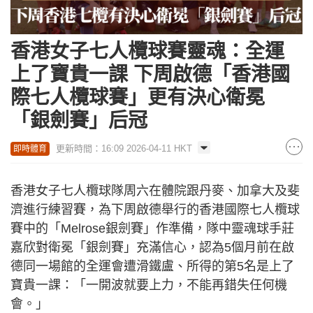
香港女子七人欖球賽靈魂：全運
上了寶貴一課 下周啟德「香港國
際七人欖球賽」更有決心衛冕
「銀劍賽」后冠
更新時間：16:09 2026-04-11 HKT
即時體育
香港女子七人欖球隊周六在體院跟丹麥、加拿大及斐
濟進行練習賽，為下周啟德舉行的香港國際七人欖球
賽中的「Melrose銀劍賽」作準備，隊中靈魂球手莊
嘉欣對衛冕「銀劍賽」充滿信心，認為5個月前在啟
德同一場館的全運會遭滑鐵盧、所得的第5名是上了
寶貴一課：「一開波就要上力，不能再錯失任何機
會。」