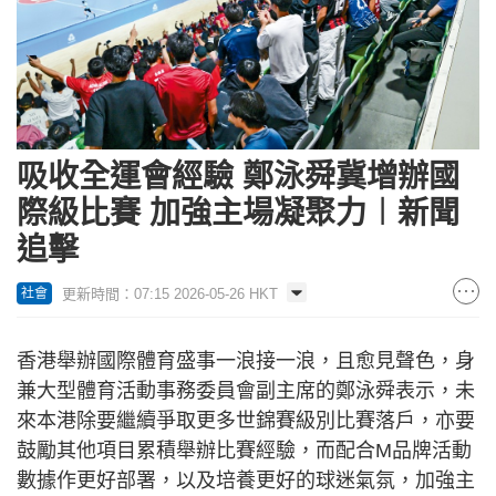
吸收全運會經驗 鄭泳舜冀增辦國
際級比賽 加強主場凝聚力︱新聞
追擊
更新時間：07:15 2026-05-26 HKT
社會
香港舉辦國際體育盛事一浪接一浪，且愈見聲色，身
兼大型體育活動事務委員會副主席的鄭泳舜表示，未
來本港除要繼續爭取更多世錦賽級別比賽落戶，亦要
鼓勵其他項目累積舉辦比賽經驗，而配合M品牌活動
數據作更好部署，以及培養更好的球迷氣氛，加強主