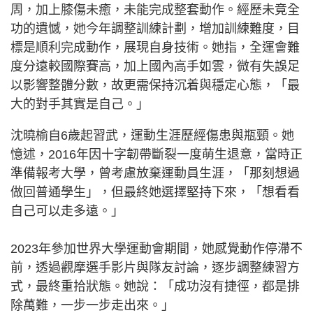
周，加上膝傷未癒，未能完成整套動作。經歷未竟全
功的遺憾，她今年調整訓練計劃，增加訓練難度，目
標是順利完成動作，展現自身技術。她指，全運會難
度分遠較國際賽高，加上國內高手如雲，微有失誤足
以影響整體分數，故更需保持沉着與穩定心態，「最
大的對手其實是自己。」
沈曉榆自6歲起習武，運動生涯歷經傷患與瓶頸。她
憶述，2016年因十字韌帶斷裂一度萌生退意，當時正
準備報考大學，曾考慮放棄運動員生涯，「那刻想過
做回普通學生」，但最終她選擇堅持下來，「想看看
自己可以走多遠。」
2023年參加世界大學運動會期間，她感覺動作停滯不
前，透過觀摩選手影片與隊友討論，逐步調整練習方
式，最終重拾狀態。她說：「成功沒有捷徑，都是排
除萬難，一步一步走出來。」