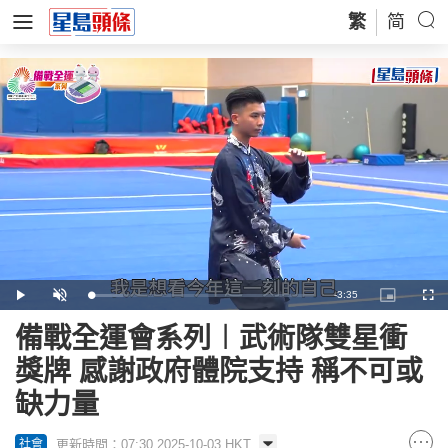
繁
简
Remaining
-
3:35
Loaded
:
Play
Unmute
Picture-
Full
14.93%
in-
Picture
Time
備戰全運會系列︱武術隊雙星衝
獎牌 感謝政府體院支持 稱不可或
缺力量
更新時間：07:30 2025-10-03 HKT
社會