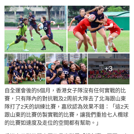
+3
自全運會後的5個月，香港女子隊沒有任何實戰的比
賽，只有隊內的對抗戰及2周前大隊去了北海跟山東
隊打了2天的訓練比賽，嘉欣認為效果不錯：「這2天
跟山東的比賽仿製實戰的比賽，讓我們重拾七人欖球
的比賽如速度及走位的空間都有幫助。」