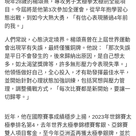
現年28歲的楊頌熹，專攻男子太極拳太極劍全能項
目。今屆將是他第3次參加全運會，從早年抱學習心
態出戰，到如今大熟大勇，「有信心表現勝過4年前
的我。」
人們常說，心態決定境界。楊頌熹曾在上屆世界運動
會出現罕有失誤，最終僅獲銅牌。他說：「那次失誤
是平日不會發生的，後來歸納出原因，是自己想太
多，如太渴望獎牌等，許多無形壓力令表現失準。」
他領悟做好自己，全心投入，才有助發揮最佳水平，
並開始針對心理狀態加強訓練，包括冥想與壓力管
理，調整備戰方式，「每次比賽都是新開始，要讓一
切歸零。」
近年，他在國際賽事成績穩步上揚，2023年世錦賽太
極拳排名第4，去年世界太極拳錦標賽奪銀、亞錦賽
雙人項目奪金，至今年亞洲盃再獲太極拳銀牌，並於