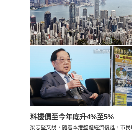
料樓價至今年底升4%至5%
梁志堅又說，隨着本港整體經濟復甦，市民