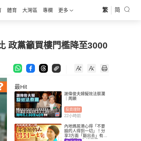
繁
简
育
體育
大灣區
專欄
更多
政黨籲買樓門檻降至3000
最Hit
謝偉俊夫婦擬效法蔡瀾
｜周顯
投資理財
22小時前
內地媽居港心得「不要
臉的人得到一切」！分
享3方面「豁出去」有著
數 網民：你好厲害