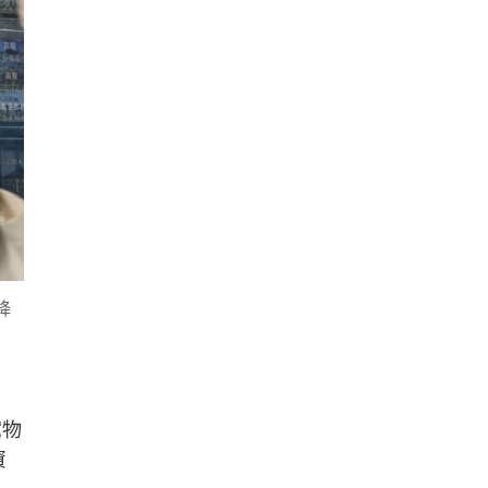
降
宅物
資