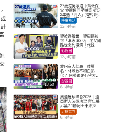
27歲港男家道中落做保
，
安 慘遭舊同學嘲笑 捱足
3年遇「高人」指點 終辭
萬或
職宣告「轉做一事」｜
時事熱話
Juicy叮
值計
12小時前
高
黎彼得離世丨黎樹德被
封「李泳漢2.0」 老父剛
離世急於澄清「代找卡
數」傳聞惹人反感
影視圈
進
12小時前
交
愛回家大結局｜滕麗
名、林淑敏不和白熱
化？ 阿滕眼尾冇望大小
姐一眼 商場直播零互動
影視圈
18:50
8小時前
奧迪足球峰會2026｜迪
亞斯入波顯功架 拜仁慕
尼黑2:1勝阿士東維拉
足球世界
6小時前