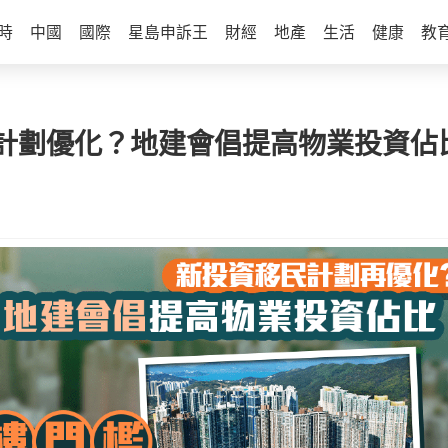
時
中國
國際
星島申訴王
財經
地產
生活
健康
教
劃優化？地建會倡提高物業投資佔比 