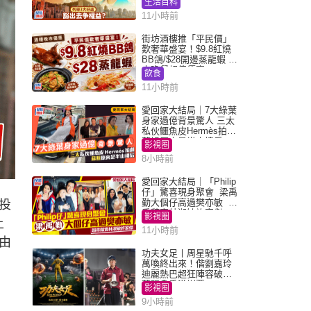
生活百科
11小時前
街坊酒樓推「平民價」
歎奢華盛宴！$9.8紅燒
BB鴿/$28開邊蒸龍蝦 3
大晚餐超值優惠
飲食
11小時前
愛回家大結局｜7大綠葉
身家過億背景驚人 三太
私伙鱷魚皮Hermès拍劇
蘇姐原來是半山樓后
影視圈
8小時前
愛回家大結局｜「Philip
仔」驚喜現身聚會 梁禹
勤大個仔高過樊亦敏 超
投
乖黐實林淑敏許家傑
影視圈
上
11小時前
由
功夫女足丨周星馳千呼
萬喚終出來！偕劉嘉玲
迪麗熱巴超狂陣容破天
荒現身香港謝票
影視圈
9小時前