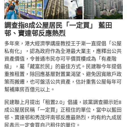
調查指8成公屋居民「一定買」 藍田
邨、寶達邨反應熱烈
多年來，港大經濟學講座教授王于漸一直提倡「公屋
私有化」，認為政府作為全港最大業主，應釋出公共
資產價值，令普通市民亦可平價買樓成為「有產階
級」，屬「藏富於民」的最佳方式。民建聯今年提倡
重推租置，除回應基層對置業渴望、避免因寬敞戶政
策而搬遷，也可盤活公共資產，估計重售公屋每年可
幫補庫房百億元以上。
民建聯上月提出「租置2.0」倡議，該黨調查顯示近8
成公屋居民稱「一定買」正租住的單位，當中以藍田
邨、寶達邨和秀茂坪南邨反應最熱烈，均有約九成居
民表示一定會買自己租住的單位。