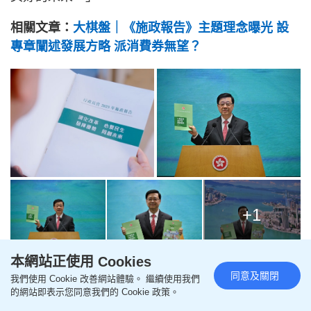
相關文章：
大棋盤｜《施政報告》主題理念曝光 設
專章闡述發展方略 派消費券無望？
+1
本網站正使用 Cookies
10.1國慶76周年 港鐵將送出7.6萬張電
同意及關閉
我們使用 Cookie 改善網站體驗。 繼續使用我們
子單程票
的網站即表示您同意我們的 Cookie 政策。
另外，李家超表示，為慶祝十一國慶大日子，一系列