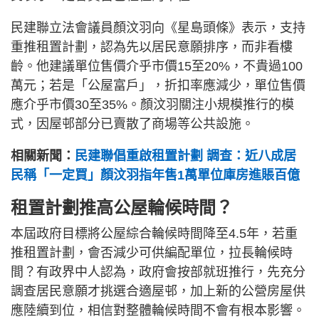
民建聯立法會議員顏汶羽向《星島頭條》表示，支持
重推租置計劃，認為先以居民意願排序，而非看樓
齡。他建議單位售價介乎市價15至20%，不貴過100
萬元；若是「公屋富戶」，折扣率應減少，單位售價
應介乎市價30至35%。顏汶羽關注小規模推行的模
式，因屋邨部分已賣散了商場等公共設施。
相關新聞：
民建聯倡重啟租置計劃 調查：近八成居
民稱「一定買」顏汶羽指年售1萬單位庫房進賬百億
租置計劃推高公屋輪候時間？
本屆政府目標將公屋綜合輪候時間降至4.5年，若重
推租置計劃，會否減少可供編配單位，拉長輪候時
間？有政界中人認為，政府會按部就班推行，先充分
調查居民意願才挑選合適屋邨，加上新的公營房屋供
應陸續到位，相信對整體輪候時間不會有根本影響。