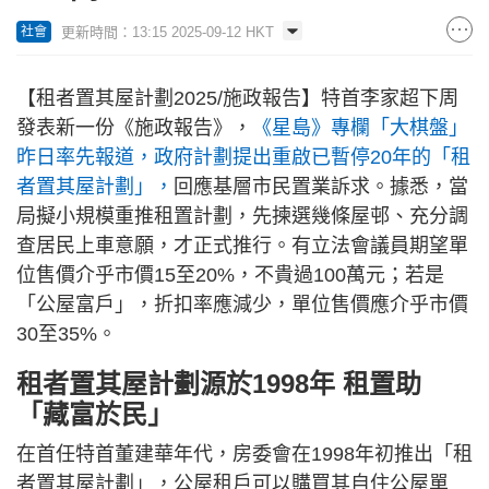
更新時間：13:15 2025-09-12 HKT
社會
【租者置其屋計劃2025/施政報告】特首李家超下周
發表新一份《施政報告》，
《星島》專欄「大棋盤」
昨日率先報道，政府計劃提出重啟已暫停20年的「租
者置其屋計劃」，
回應基層市民置業訴求。據悉，當
局擬小規模重推租置計劃，先揀選幾條屋邨、充分調
查居民上車意願，才正式推行。有立法會議員期望單
位售價介乎市價15至20%，不貴過100萬元；若是
「公屋富戶」，折扣率應減少，單位售價應介乎市價
30至35%。
租者置其屋計劃源於1998年 租置助
「藏富於民」
在首任特首董建華年代，房委會在1998年初推出「租
者置其屋計劃」，公屋租戶可以購買其自住公屋單