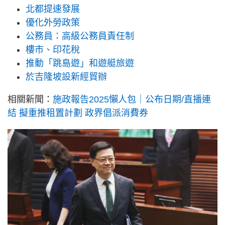
北都提速發展
優化外勞政策
公務員：高級公務員責任制
樓市、印花稅
推動「跳島遊」和遊艇旅遊
於吉隆坡設新經貿辦
相關新聞：
施政報告2025懶人包｜公布日期/直播連
結 擬重推租置計劃 政界倡派消費券