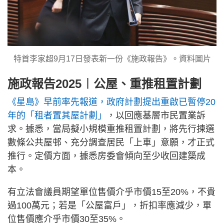
特首李家超9月17日發表新一份《施政報告》。資料圖片
施政報告2025︱公屋、重推租置計劃
《星島》早前率先報道，政府計劃提出重啟已暫停20
年的「租者置其屋計劃」
，以回應基層市民置業訴
求。據悉，當局擬小規模重推租置計劃，將先行揀選
數條公共屋邨、充分調查居民「上車」意願，才正式
推行。定價方面，據悉房委會傾向至少收回建築成
本。
有立法會議員期望單位售價介乎市價15至20%，不貴
過100萬元；若是「公屋富戶」，折扣率應減少，單
位售價應介乎市價30至35%。