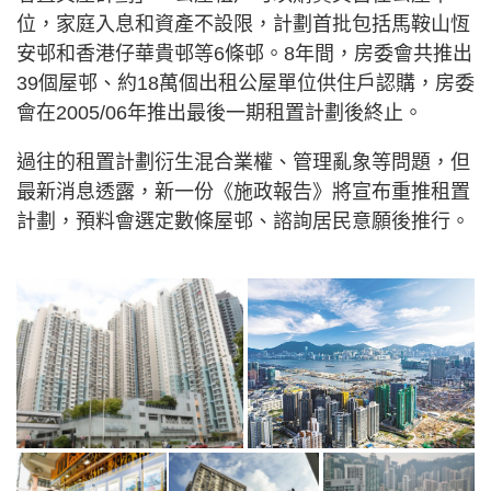
位，家庭入息和資產不設限，計劃首批包括馬鞍山恆
安邨和香港仔華貴邨等6條邨。8年間，房委會共推出
39個屋邨、約18萬個出租公屋單位供住戶認購，房委
會在2005/06年推出最後一期租置計劃後終止。
過往的租置計劃衍生混合業權、管理亂象等問題，但
最新消息透露，新一份《施政報告》將宣布重推租置
計劃，預料會選定數條屋邨、諮詢居民意願後推行。