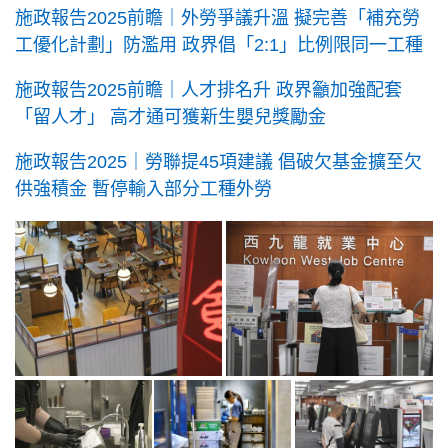
施政報告2025前瞻｜外勞爭議升溫 擬完善「補充勞
工優化計劃」防濫用 政界倡「2:1」比例限同一工種
施政報告2025前瞻｜人才排名升 政界籲加強配套
「留人才」 高才通可獲新生嬰兒獎勵金
施政報告2025｜勞聯提45項建議 倡破欠基金擴至欠
供強積金 暫停輸入部分工種外勞