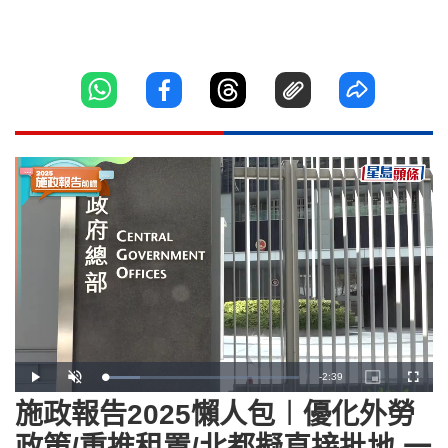
Remaining
-
2:39
Loaded
:
Play
Unmute
Picture-
Fullscr
18.26%
in-
Picture
施政報告2025懶人包︱優化外勞
Time
政策/重推租置/北都擬直接批地 一