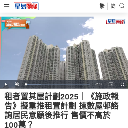
繁
简
Remaining
-
2:02
Loaded
:
Play
Unmute
Picture-
Full
23.65%
in-
Picture
Time
租者置其屋計劃2025｜《施政報
告》擬重推租置計劃 揀數屋邨諮
詢居民意願後推行 售價不高於
100萬？