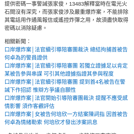
提供密碼一事警誡張家俊，13483解釋當時在電光火
石間沒有深究，而張家俊涉及嚴重爆炸案，不能排除
其電話用作通風報信或遙控炸彈之用，故須盡快取得
密碼以消除疑慮。
相關新聞：
口岸爆炸案│法官續引導陪審團裁決 總結拘捕首被告
何卓為的警員證供
口岸爆炸案│法官續引導陪審團 若獨立證據足以肯定
某被告參與串謀 可引其他證據指證其參與程度
口岸爆炸案│法官續引導陪審團 提到首4名被告在警
誡下作招認 惟辯方爭議自願性
口岸爆炸案│法官開始引導陪審團裁決 提醒不應受感
情影響 須作客觀評估
口岸爆炸案│女被告何培欣一方結案陳詞指 因首被告
何卓為情緒勒索 何培欣才發出涉案訊息