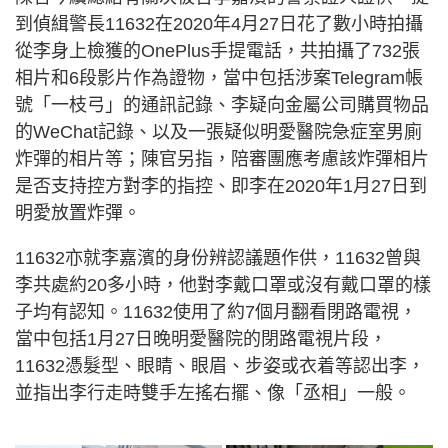
到偵緝警長11632在2020年4月27日花了數小時拍攝
從李身上檢獲的OnePlus手提電話，共拍攝了732張
相片和6段影片作為證物，當中包括涉案Telegram帳
號「一枝弓」的通訊記錄、李疑向金屬公司購買物品
的WeChat記錄、以及一張疑似明愛醫院急症室男廁
炸彈的相片等；陳官另指，陪審團應考慮該炸彈相片
是否支持控方對李的指控、即李在2020年1月27日到
明愛放置炸彈。
11632亦就李嘉濱的身份辨認議題作供，11632曾與
李共處約20多小時，他對李戴口罩或沒有戴口罩的樣
子均有認知。11632使用了約7個月翻看閉路電視，
當中包括1月27日晚明愛醫院的閉路電視片段，
11632憑髮型、眼睛、眼眉、步姿或衣着等認出李，
並指出李行走時雙手左搖右擺、像「丞相」一般。