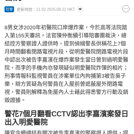
更新時間：11:02 2025-08-22 HKT
社會
8男女涉2020年初醫院口岸爆炸案，今於高等法院踏
入第155天審訊。法官陳仲衡續引導陪審團裁決，總
結控方警察證人證供時，提到偵緝警長供稱花上7個
月時間翻看閉路電視片段，從明愛醫院閉路電視片段
中認出次被告李嘉濱在爆炸案發生當日曾到過明愛醫
院，而李的手機內亦發現疑似明愛醫院炸彈的相片；
刑事情報科監視警員在涉案單位內拘捕第3被告吳子
樂，辯方質疑為何警員在入屋前曾遮蔽屋外閉路電
視，警員則解釋為免屋內人士藉此得悉警方行動及銷
毀證據。
警花7個月翻看CCTV認出李嘉濱案發日
出入明愛醫院
陳官今續總結有關次被告李嘉濱的警察證人證供，提