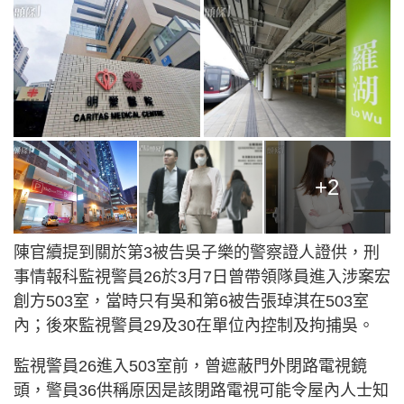
+2
陳官續提到關於第3被告吳子樂的警察證人證供，刑
事情報科監視警員26於3月7日曾帶領隊員進入涉案宏
創方503室，當時只有吳和第6被告張琸淇在503室
內；後來監視警員29及30在單位內控制及拘捕吳。
監視警員26進入503室前，曾遮蔽門外閉路電視鏡
頭，警員36供稱原因是該閉路電視可能令屋內人士知