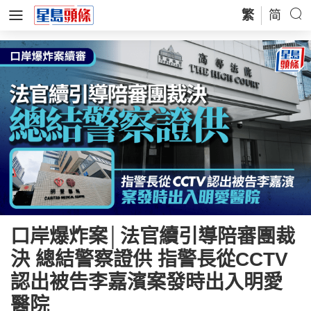
繁
简
口岸爆炸案│法官續引導陪審團裁
決 總結警察證供 指警長從CCTV
認出被告李嘉濱案發時出入明愛
醫院