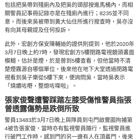
包括把吳帶到殘廁內及把吳的頭部按進馬桶內，而相
關警員記事冊記錄亦是在殘廁內進行；8235並不同
意，而後來吳被帶到黃大仙住所進行搜查時，吳亦沒
有向其母親提及任何投訴。
此外，宏創方保安陳輔迪的證供則提到，他於2020年
3月7日晚上約7時，發現宏創方5樓閉路電視鏡頭畫面
模糊，估計是煙，於是曾到5樓查看，但他當時不清
楚煙霧源自哪個單位，後來他在地下大堂透過閉路電
視看到吳子樂從5樓下來，便詢問吳，當時吳表示
「燒燶咗嘢，整熄咗㗎啦」。
張家俊聲遭警踩踏左膝受傷惟警員指張
曾透露傷勢是跌倒所致
警員13483於3月7日晚上與隊員到屯門啟豐園拘捕第
4被告張家俊，當時亦有監視警員隨行，監視警員進
行破門工作時，感到門的另一邊有人在頂着門，後來