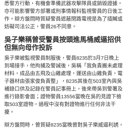
悉警方行動，有機會準備武器攻擊隊員或銷毀證據，
亦可能影響警方部署或刑事情報科監視警員的日後工
作。辯方盤問時質疑警員遮蔽閉路電視是為了插贓或
妨礙司法公正，警員26不同意。
吳子樂稱曾受警員按頭進馬桶威逼招供
但無向母作投訴
吳子樂被監視警員制服後，警員8235於3月7日晚上
到場接手，他拘捕及警誡後，吳稱「我負責搬未處理
材料，成品由五飛及山雞處理，運送由山雞負責，電
子器材由張家俊負責整」，8235其後在503室內與吳
補錄口供及記錄在警員記事冊上，後來帶吳到警署及
進行錄影會面；證物警員13556當晚在吳的見證下檢
取503室證物，過程中沒有對證物進行任何非法干
擾。
辯方盤問時，曾質疑8235當晚曾對吳子樂威逼利誘，