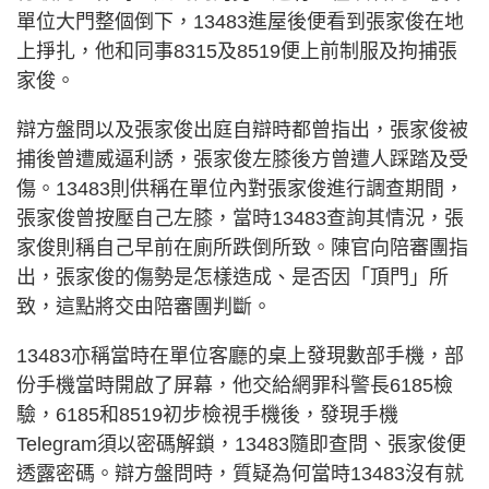
單位大門整個倒下，13483進屋後便看到張家俊在地
上掙扎，他和同事8315及8519便上前制服及拘捕張
家俊。
辯方盤問以及張家俊出庭自辯時都曾指出，張家俊被
捕後曾遭威逼利誘，張家俊左膝後方曾遭人踩踏及受
傷。13483則供稱在單位內對張家俊進行調查期間，
張家俊曾按壓自己左膝，當時13483查詢其情況，張
家俊則稱自己早前在廁所跌倒所致。陳官向陪審團指
出，張家俊的傷勢是怎樣造成、是否因「頂門」所
致，這點將交由陪審團判斷。
13483亦稱當時在單位客廳的桌上發現數部手機，部
份手機當時開啟了屏幕，他交給網罪科警長6185檢
驗，6185和8519初步檢視手機後，發現手機
Telegram須以密碼解鎖，13483隨即查問、張家俊便
透露密碼。辯方盤問時，質疑為何當時13483沒有就