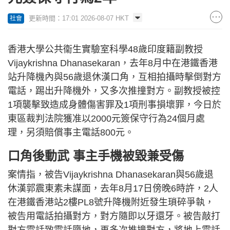
更新時間：17:01 2026-08-07 HKT
社會
香港大學公共衞生實驗室科學48歲印度籍副教授
Vijaykrishna Dhanasekaran，去年8月中在港鐵香港
站升降機內與56歲退休漢口角，互相拍攝時擊倒對方
電話，踢出升降機外，又多次推撞對方。副教授被控
1項襲擊致造成身體傷害罪及1項刑事損壞罪，今日於
東區裁判法院獲准以2000元簽保守行為24個月處
理，另須賠償事主電話800元。
口角後動武 事主手機被毀兼受傷
案情指，被告Vijaykrishna Dhanasekaran與56歲退
休漢郭震東素未謀面，去年8月17日傍晚6時許，2人
在港鐵香港站2樓PL8號升降機附近發生瑣碎爭執，
被告用電話拍攝對方，對方隨即以牙還牙。被告敲打