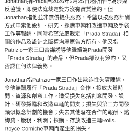
Jonathan指Prada自2026年2月25日起所作行為涉違
反協議，即使法庭裁定雙方沒有實質簽約，但
Jonathan指他並非無償提供服務，希望以按服務計酬
方式申索他設計、研究、採購車輛和改造車輛及手袋
工作等報酬，同時希望法庭裁定「Prada Strada」相
關的作品及設計之版權均屬原告方所有。他又指
Patrizio一家三口合謀誘導他繼續為Prada開發
「Prada Strada」的產品，但Prada卻沒有簽約，又
否認任何法律義務。
Jonathan指Patrizio一家三口作出欺詐性失實陳述，
令他無酬履行「Prada Strada」合作，投放大量時
間、資源和創意工作，遭受損失包括創意開發、設
計、研發採購和改造車輛的開支；損失與第三方開發
類似概念計劃的機會；失去其他潛在合作的報酬、諮
詢費、版稅、利潤；採購、存放改造三輛Rolls-
Royce Corniche車輛而產生的損失。