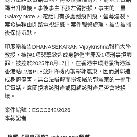
對方電話致電話墮地，再多次推撞對方，將地上電話
踢出升降機。事後事主下肢左臂擦損，事主的三星
Galaxy Note 20電話則有多處刮痕凹痕，螢幕爆裂。
案發過程由閉路電視紀錄。案件報警處理，被告被捕
後保持沉默。
印度籍被告DHANASEKARAN Vijaykrishna報稱大學
教授，被控1項襲擊致造成身體傷害罪及1項刑事損壞
罪，被控於2025年8月17日，在香港中環港景街港鐵
香港站L2層PL8號升降機內襲擊郭震東，因而對郭造
成身體傷害，無合法辯解而損壞屬於郭震東的一部手
提電話，意圖損壞該財產或罔顧該財產是否會被損
壞。
案件編號：ESCC642/2026
本報記者