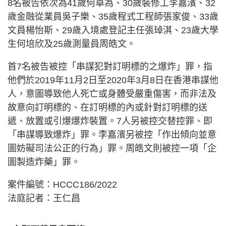
8名被告依次為41歲何卓為、30歲裝修工李嘉濱、32
歲金融從業員吳子樂、35歲程式工程師張家俊、33歲
文員楊怡斯、29歲入境處登記主任張琸淇、23歲大學
生何培欣及25歲測量員周皓文。
首7名被告被控「串謀犯對訂明標的之爆炸」罪，指
他們於2019年11月2日至2020年3月8日在香港串謀他
人，意圖導致他人死亡或身體受嚴重傷害，而非法及
故意向訂明標的、在訂明標的內或針對訂明標的送
遞、放置或引爆爆炸裝置。7人另被控交替控罪、即
「串謀導致爆炸」罪。李嘉濱另被控「作出傾向並意
圖妨礙司法公正的行為」罪。周皓文則被控一項「企
圖製造炸藥」罪。
案件編號：HCCC186/2022
法庭記者：王仁昌