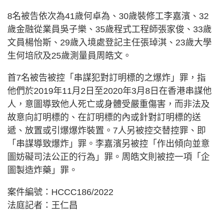
8名被告依次為41歲何卓為、30歲裝修工李嘉濱、32
歲金融從業員吳子樂、35歲程式工程師張家俊、33歲
文員楊怡斯、29歲入境處登記主任張琸淇、23歲大學
生何培欣及25歲測量員周皓文。
首7名被告被控「串謀犯對訂明標的之爆炸」罪，指
他們於2019年11月2日至2020年3月8日在香港串謀他
人，意圖導致他人死亡或身體受嚴重傷害，而非法及
故意向訂明標的、在訂明標的內或針對訂明標的送
遞、放置或引爆爆炸裝置。7人另被控交替控罪、即
「串謀導致爆炸」罪。李嘉濱另被控「作出傾向並意
圖妨礙司法公正的行為」罪。周皓文則被控一項「企
圖製造炸藥」罪。
案件編號：HCCC186/2022
法庭記者：王仁昌