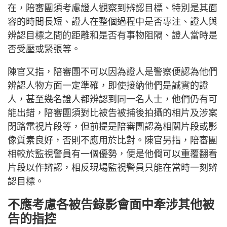
在，陪審團須考慮證人觀察到辨認目標、特別是其面
容的時間長短、證人在整個過程中是否專注、證人與
辨認目標之間的距離和是否有事物阻隔、證人當時是
否受壓或緊張等。
陳官又指，陪審團不可以因為證人是警察便認為他們
辨認人物方面一定準確，即使接納他們是誠實的證
人，甚至幾名證人都辨認到同一名人士，他們仍有可
能出錯，陪審團須對比被告被捕後拍攝的相片及涉案
閉路電視片段等，但前提是陪審團認為相關片段或影
像質素良好，否則不應用於比對。陳官另指，陪審團
相較於監視警員有一個優勢，便是他僴可以重覆翻看
片段以作辨認，相反現場監視警員只能在當時一刻辨
認目標。
不應考慮各被告錄影會面中牽涉其他被
告的指控