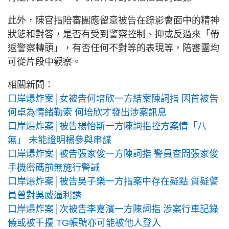
此外，陳官指陪審團應留意被告在錄影會面中的精神
狀態和對答，是否有受到警察控制、抑或反過來「帶
返警察轉頭」，有否任何不對等的表現等，陪審團均
可從片段中觀察。
相關新聞：
口岸爆炸案│女被告何培欣一方結案陳詞指 因首被告
何卓為情緒勒索 何培欣才發出涉案訊息
口岸爆炸案│被告楊怡斯一方陳詞指控方案情「八
無」 未能證明楊參與串謀
口岸爆炸案│被告張家俊一方陳詞指 警員查問張家俊
手機密碼前無施行警誡
口岸爆炸案│被告吳子樂一方指案中存在疑點 質疑警
員曾對吳威逼利誘
口岸爆炸案│次被告李嘉濱一方陳詞指 涉案行車記錄
儀或被干擾 TG帳號亦可能被他人登入