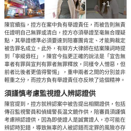
+1
陳官續指，控方在案中負有舉證責任，而被告則無責
任證明自己無罪或清白，控方亦須舉證至毫無合理疑
點，其舉證標準必須要達到陪審團肯定、才能夠裁定
被告罪名成立。此外，有辯方大律師在結案陳詞時提
到「寧縱毋枉」，陳官今指更正確的說法是「宣告無
辜者有罪與宣判有罪者無罪釋放，同樣令人憎惡，但
前者比後者更值得警惕」，重申兩者之間的分別並非
輕重之分，而控方負有舉證責任亦反映了這個精神。
須謹慎考慮監視證人辨認證供
陳官提到，控方就辨認案中被告提出相關證供，包括
傳召監視警員和偵緝警長温文鏡作供，陪審員須謹慎
考慮辨認證供，因為即使證人是誠實證人，亦可能在
辨認時犯錯，導致無辜的人被認錯而定罪的風險亦存