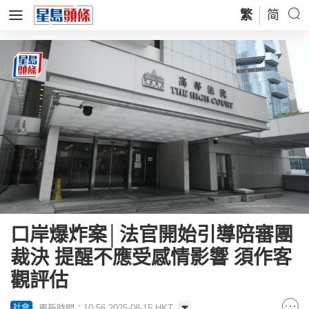
繁
简
口岸爆炸案│法官開始引導陪審團
裁決 提醒不應受感情影響 須作客
觀評估
更新時間：10:56 2025-08-15 HKT
社會