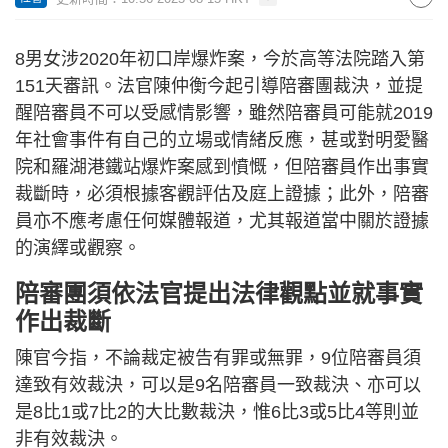
8男女涉2020年初口岸爆炸案，今於高等法院踏入第
151天審訊。法官陳仲衡今起引導陪審團裁決，並提
醒陪審員不可以受感情影響，雖然陪審員可能就2019
年社會事件有自己的立場或情緒反應，甚或對明愛醫
院和羅湖港鐵站爆炸案感到憤慨，但陪審員作出事實
裁斷時，必須根據客觀評估及庭上證據；此外，陪審
員亦不應考慮任何媒體報道，尤其報道當中關於證據
的演繹或觀察。
陪審團須依法官提出法律觀點並就事實
作出裁斷
陳官今指，不論裁定被告有罪或無罪，9位陪審員須
達致有效裁決，可以是9名陪審員一致裁決、亦可以
是8比1或7比2的大比數裁決，惟6比3或5比4等則並
非有效裁決。