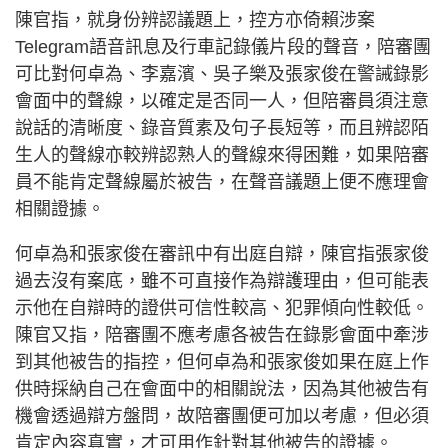
陳官指，就身份辨認議題上，控方亦倚賴涉案
Telegram語音訊息及行車記錄儀片段的聲音，陪審團
可比對何卓為、李嘉濱、吳子樂及張家俊在警誡錄影
會面中的聲線，以確定是否同一人，但陪審員須注意
說話的清晰度、錄音質素及句子長短等，而且辨認陌
生人的聲線亦較辨認熟人的聲線來得困難，如果陪審
員不能肯定聲線屬於被告，在聲音議題上便不應理會
相關證據。
何卓為和張家俊在審訊中有出庭自辯，陳官指張家俊
過去沒有案底，雖不可直接作為辯護理由，但可能表
示他在自辯時的證供可信性較高、犯罪傾向性較低。
陳官又指，陪審團不應考慮各被告在錄影會面中牽涉
到其他被告的指控，但何卓為和張家俊如果在庭上作
供時採納自己在會面中的相關說法，因為其他被告有
機會透過辯方盤問，故陪審團便可加以考慮，但必須
肯定內容真實，才可用作針對其他被告的證據。