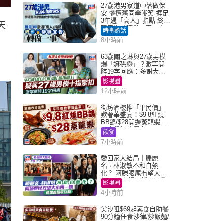
27歲港男家道中落做保
安 慘遭舊同學嘲笑 捱足
3年遇「高人」指點 終辭
天
職宣告「轉做一事」｜
時事熱話
Juicy叮
8小時前
63歲關之琳與27歲男模
爆「嫲孫戀」？激罕開
腔19字回應：多謝大家
掛念近況
影視圈
12小時前
街坊酒樓推「平民價」
歎奢華盛宴！$9.8紅燒
BB鴿/$28開邊蒸龍蝦 3
大晚餐超值優惠
飲食
7小時前
愛回家大結局｜滕麗
名、林淑敏不和白熱
化？ 阿滕眼尾冇望大小
姐一眼 商場直播零互動
影視圈
4小時前
尖沙咀$69起素食自助餐
90分鐘任食沙律/炒飯麵/