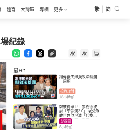
繁
简
育
體育
大灣區
專欄
更多
單場紀錄
最Hit
謝偉俊夫婦擬效法蔡瀾
｜周顯
投資理財
18小時前
黎彼得離世丨黎樹德被
封「李泳漢2.0」 老父剛
離世急於澄清「代找卡
數」傳聞惹人反感
影視圈
8小時前