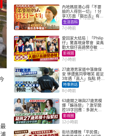
內地媽居港心得「不要
臉的人得到一切」！分
享3方面「豁出去」有著
數 網民：你好厲害
生活百科
7小時前
愛回家大結局｜「Philip
仔」驚喜現身聚會 梁禹
勤大個仔高過樊亦敏 超
乖黐實林淑敏許家傑
影視圈
7小時前
27歲港男家道中落做保
安 慘遭舊同學嘲笑 捱足
3年遇「高人」指點 終辭
今
職宣告「轉做一事」｜
時事熱話
Juicy叮
8小時前
63歲關之琳與27歲男模
爆「嫲孫戀」？激罕開
腔19字回應：多謝大家
掛念近況
影視圈
12小時前
場最
街坊酒樓推「平民價」
物浦