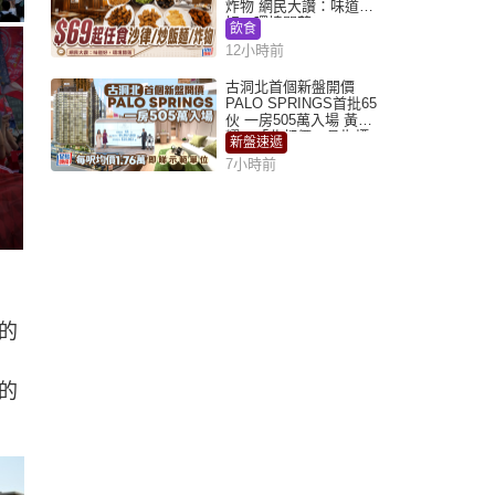
炸物 網民大讚：味道
好，環境闊落
飲食
12小時前
古洞北首個新盤開價
PALO SPRINGS首批65
伙 一房505萬入場 黃光
耀：「北都價」具指標
新盤速遞
作用
7小時前
的
的