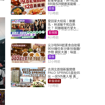
歎奢華盛宴！$9.8紅燒
BB鴿/$28開邊蒸龍蝦 3
大晚餐超值優惠
飲食
7小時前
愛回家大結局｜滕麗
名、林淑敏不和白熱
化？ 阿滕眼尾冇望大小
姐一眼 商場直播零互動
影視圈
4小時前
尖沙咀$69起素食自助餐
90分鐘任食沙律/炒飯麵/
炸物 網民大讚：味道
好，環境闊落
飲食
12小時前
古洞北首個新盤開價
PALO SPRINGS首批65
伙 一房505萬入場 黃光
耀：「北都價」具指標
新盤速遞
作用
7小時前