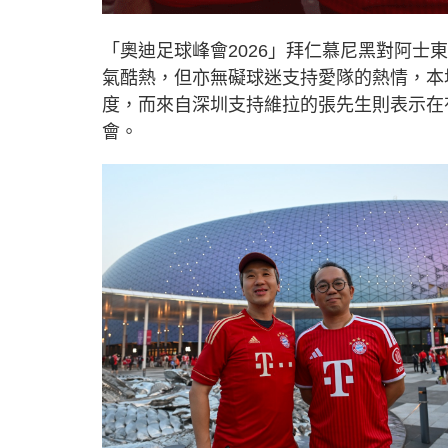
「奧迪足球峰會2026」拜仁慕尼黑對阿士
氣酷熱，但亦無礙球迷支持愛隊的熱情，本
度，而來自深圳支持維拉的張先生則表示在
會。