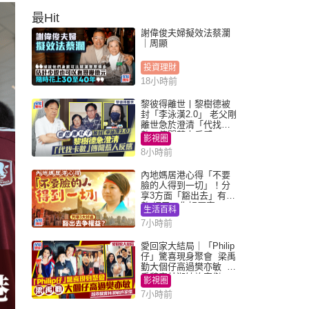
最Hit
謝偉俊夫婦擬效法蔡瀾
｜周顯
投資理財
18小時前
黎彼得離世丨黎樹德被
封「李泳漢2.0」 老父剛
離世急於澄清「代找卡
數」傳聞惹人反感
影視圈
8小時前
內地媽居港心得「不要
臉的人得到一切」！分
享3方面「豁出去」有著
數 網民：你好厲害
生活百科
7小時前
愛回家大結局｜「Philip
仔」驚喜現身聚會 梁禹
勤大個仔高過樊亦敏 超
乖黐實林淑敏許家傑
影視圈
7小時前