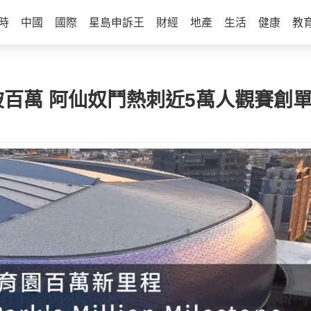
時
中國
國際
星島申訴王
財經
地產
生活
健康
教
破百萬 阿仙奴鬥熱刺近5萬人觀賽創