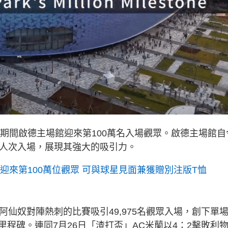
」期間啟德主場館迎來第100萬名入場觀眾。啟德主場館自
萬人次入場，展現其強大的吸引力。
館迎來第100萬位觀眾 可與球星見面兼獲贈別注版T恤
阿仙奴對陣熱刺的比賽吸引49,975名觀眾入場，創下單
程碑。連同7月26日「渣打盃」AC米蘭以4：2擊敗利