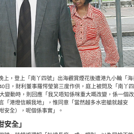
慶日晚上，登上「南丫四號」出海觀賞煙花後遭港九小輪「海
40日，財利董事羅愕瑩第三度作供，庭上被問及「南丫四
重大變動時，則回應「我又唔知係咪重大嘅改變，係一個
言「港燈信賴我地」，惟同意「當然越多水密艙就越安
咁安全），呢個係事實」。
咁安全」