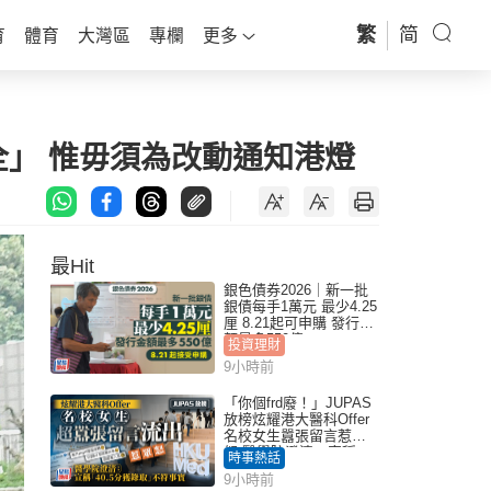
繁
简
育
體育
大灣區
專欄
更多
」 惟毋須為改動通知港燈
最Hit
銀色債券2026｜新一批
銀債每手1萬元 最少4.25
厘 8.21起可申購 發行金
額最多550億
投資理財
9小時前
「你個frd廢！」JUPAS
放榜炫耀港大醫科Offer
名校女生囂張留言惹眾
怒 醫學院澄清：宣稱
時事熱話
「40.5分獲錄取」不符事
9小時前
實｜Juicy叮