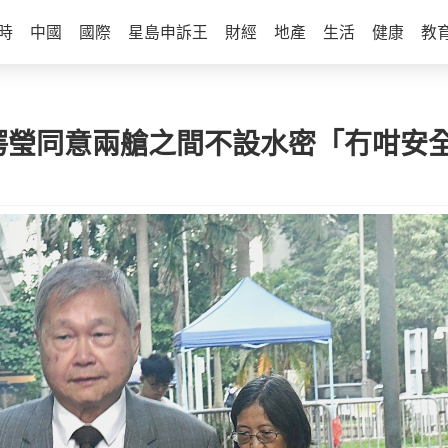
時
中國
國際
星島申訴王
財經
地產
生活
健康
教
愕瑩同意兩艙之間不設水密「冇咁安全