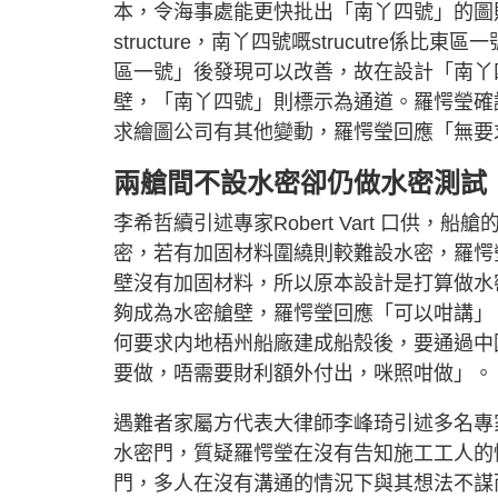
本，令海事處能更快批出「南丫四號」的圖
structure，南丫四號嘅strucutre係比東區
區一號」後發現可以改善，故在設計「南丫
壁，「南丫四號」則標示為通道。羅愕瑩確
求繪圖公司有其他變動，羅愕瑩回應「無要
兩艙間不設水密卻仍做水密測試
李希哲續引述專家Robert Vart 口供，船
密，若有加固材料圍繞則較難設水密，羅愕
壁沒有加固材料，所以原本設計是打算做水
夠成為水密艙壁，羅愕瑩回應「可以咁講」
何要求内地梧州船廠建成船殼後，要通過中
要做，唔需要財利額外付出，咪照咁做」。
遇難者家屬方代表大律師李峰琦引述多名專
水密門，質疑羅愕瑩在沒有告知施工工人的
門，多人在沒有溝通的情況下與其想法不謀