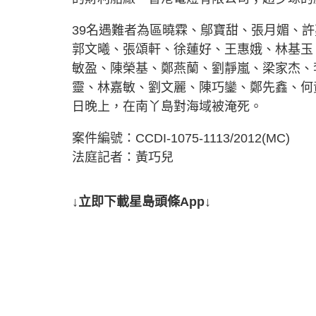
39名遇難者為區曉霖、鄔寶甜、張月媚、
郭文曦、張頌軒、徐蓮好、王惠娥、林基玉
敏盈、陳榮基、鄭燕蘭、劉靜嵐、梁家杰、
靈、林嘉敏、劉文麗、陳巧鑾、鄭先鑫、何黃
日晚上，在南丫島對海域被淹死。
案件編號：CCDI-1075-1113/2012(MC)
法庭記者：黃巧兒
↓立即下載星島頭條App↓