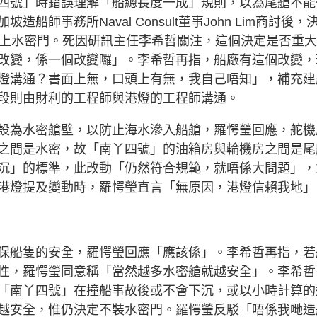
四號」時錯誤理解「船總長度一成」規則，以為尾艙不能
師事務所Naval Consult董事John Lim商討後，
裝上水密門。死因研訊主任李希哲關注，這個決定是否重
改變，係一個改變囉」。李希哲再指，船廠有這個改變，
燈溝通？書面上無，口頭上有無，我自己唔知」，補充建
段則由財利的工程師與港燈的工程師溝通。
設為水密艙壁，以防止海水滲入船艙，羅愕瑩回應，舵機
之間是水密，故「南丫四號」的油箱房與輪機房之間是尾
沉」的標準，此改動「仍然符合規範，就唔係大問題」，
港燈提及變動時，羅愕瑩直言「無原因，港燈信賴我地」
保船隻的安全，羅愕瑩回應「應該係」。李希哲再指，若
性，羅愕瑩同意稱「當然越多水密艙就越安全」。李希哲
「南丫四號」在撞船事故後或不會下沉，或以小時計算的
越安全，惟仍決定不裝水密門。羅愕瑩反駁「唔係我哋造