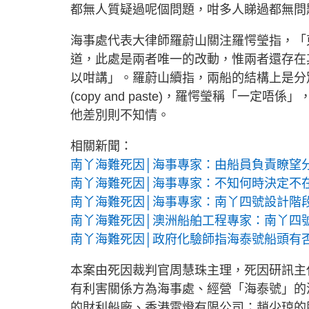
都無人質疑過呢個問題，咁多人睇過都無問
海事處代表大律師羅蔚山關注羅愕瑩指，「
道，此處是兩者唯一的改動，惟兩者還存在
以咁講」。羅蔚山續指，兩船的結構上是分
(copy and paste)，羅愕瑩稱「
他差別則不知情。
相關新聞：
南丫海難死因│海事專家：由船員負責瞭望
南丫海難死因│海事專家：不知何時決定不
南丫海難死因│海事專家：南丫四號設計階
南丫海難死因│澳洲船舶工程專家：南丫四
南丫海難死因│政府化驗師指海泰號船頭有
本案由死因裁判官周慧珠主理，死因研訊主
有利害關係方為海事處、經營「海泰號」的
的財利船廠、香港電燈有限公司；趙少琼的