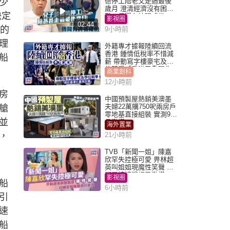
少
德停工陪老父走過最後
歲月 澄清經濟沒有困
決定
難：傳聞有誇張成份
影視圈
02:44
大的
9小時前
理
外籍專才據報陸續回流
香港 鍾情低稅率不惜減
船
薪 帶動寫字樓豪宅及學
位競爭「香港已重現生
商業創科
機」
12小時前
房
中國預製屋熱銷美澳墨
夫婦22萬購750呎兩房戶
艙
零地基直接組裝 實測9個
並
月激讚
海外置業
，
21小時前
TVB「新聞一姐」陳嘉
欣罕失控極可愛 畀林超
英叫姐姐現魔性笑聲 自
嘲是姨姨獲網民激讚
影視圈
船
6小時前
引
速
船