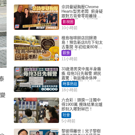
佘詩曼疑胸壓Chrome
Hearts型男老闆 俯身疑
跟對方背脊零距離接觸
網民驚呼：企側邊唔
影視圈
得？
10小時前
檀島咖啡餅店回歸港
島！預告新店8月下旬太
古重開 年初結束80年歷
史灣仔總店
飲食
11小時前
33歲港男突中風半身癱
瘓 母拖3日先報警 網民
震驚：執返條命係神蹟
泰
自爆2個惡習｜Juicy叮
時事熱話
18小時前
改變
六合彩︱頭獎一注獨中
得1900萬 攪珠結果出爐
即刻入嚟對冧巴！
社會
5小時前
黎彼得離世丨兒子黎樹