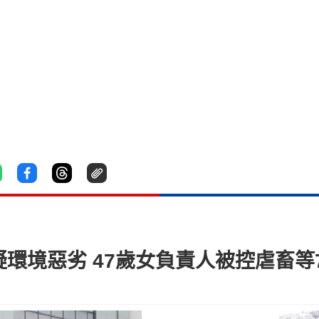
疑環境惡劣 47歲女負責人被控虐畜等