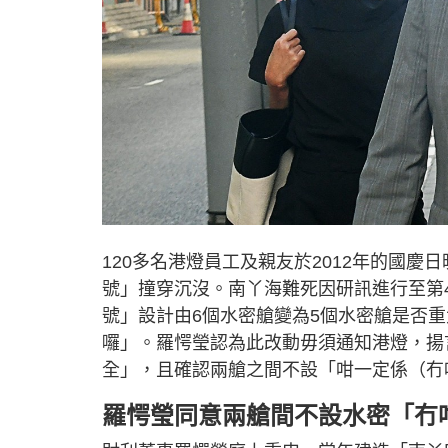
120多名港燈員工及親友於2012年的國
號」撞穿沉沒。南丫海難死因研訊進行至第
號」設計由6個水密艙變為5個水密艙是否
囉」。羅愕瑩認為此改動毋須通知港燈，揚
全」，且確認兩艙之間不設「咁一定係（冇
羅愕瑩同意兩艙間不設水密「冇