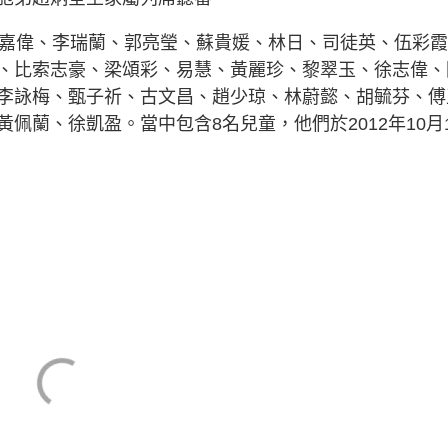
許嘉偉、李瑞蘭、郭亮瑩、蘇貴媛、林日、司徒英、伍彩
、比索志豪、梁頌彩、易慧、黃麗珍、黎翠玉、徐志偉、
李詠梅、甄子祈、古文昌、趙少琼、林蔚懿、胡毓芬、傅
佩蘭、徐凱盈。當中包含8名兒童，他們於2012年10月