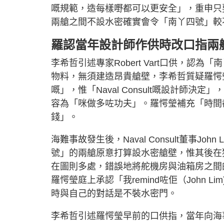
嘅規範，造每樣嘢都可以更安全」，重申只
兩艙之間不設水密確實會令「南丫四號」較
羅認當年設計師作供時改口指兩
李希哲引述專家Robert Vart口供，
物料，無須建造昂貴艙壁，李希哲質疑羅愕
嘅」，惟「Naval Consult嘅設計師
容為「咪做多咗功夫」。羅愕瑩補充「時間
錢」。
海難事故發生後，Naval Consult董事
號」的兩艙原意打算設水密艙壁，惟其後在
在圖則多處，錯誤地將舵機房與油箱房之間
羅愕瑩庭上承認「我remind咗佢（John L
時與自己的對話是不裝水密門。
李希哲引述羅愕瑩早前的口供指，當年向海