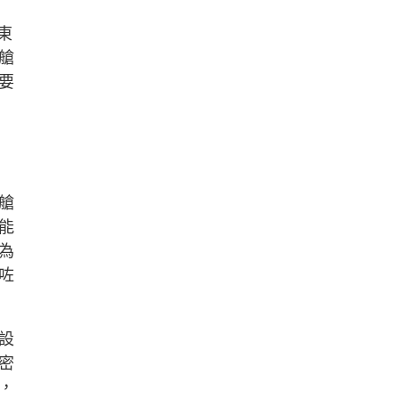
「東
艙
要
艙
能
為
咗
設
密
，