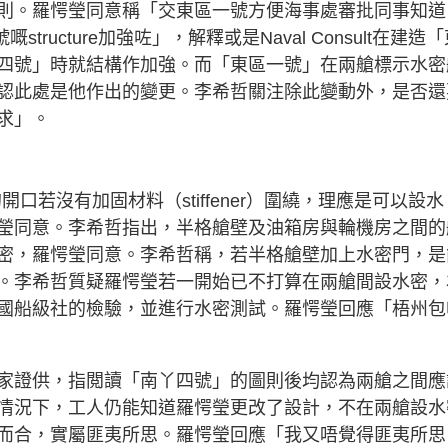
則。羅愕瑩同意稱「交東區一號方便海事處審批同事知道
一號嘅structure加強咗」，解釋或是Naval Consult在建造
四號」時就結構作加強。而「東區一號」在兩艙標示水密
認此處是他作出的變更。李希哲關注除此變動外，是否還
求」。
艙的開口若沒有加固材料（stiffener）圍繞，理應是可以設水
瑩同意。李希哲指出，半格艙壁及油箱房與輪機房之間的
密，羅愕瑩同意。李希哲稱，若半格艙壁加上水密門，是
。李希哲質疑羅愕瑩若一開始已不打算在兩艙間設水密，
國船級社的檢驗，並進行水密測試。羅愕瑩回應「梧州包
家證供，指閲讀「南丫四號」的圖則後均認為兩艙之間應
情況下，工人仍能知道羅愕瑩更改了設計，不在兩艙設水
而合，實屬匪夷所思。羅愕瑩回應「我又唔覺得匪夷所思