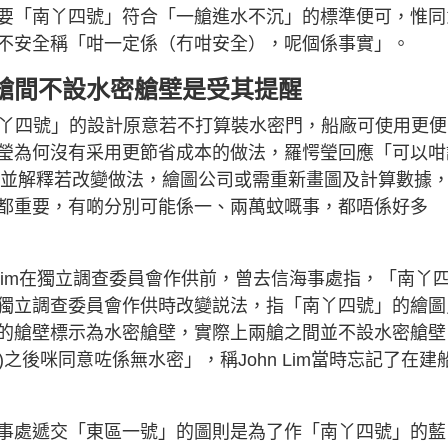
要「南丫四號」符合「一艙進水不沉」的標準便可，惟同
不安全稱「咁一定係（冇咁安全），呢個係事實」。
艙間不設水密艙壁是受其提醒
認為「南丫四號」的設計原意若不打算裝水密門，船廠可使用更
瑩為何沒有采用更節省成本的做法，羅愕瑩回應「可以咁
決定」，並解釋若改變做法，繪圖公司或需重新畫圖及計算數據
都重要，有啲分別可能係一、兩萬蚊嘅事，都唔係好多
John Lim在獨立調查委員會作供前，曾去信海事處指，「南丫
獨立調查委員會作供時改變説法，指「南丫四號」的繪圖
的艙壁標示為水密艙壁，實際上兩艙之間並不設水密艙壁
im)之後咪同意咗係無水密」，稱John Lim當時忘記了在建
事處遞交「東區一號」的圖則是為了作「南丫四號」的藍