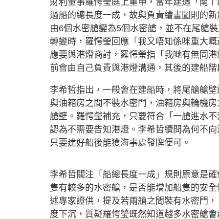
財利董事羅愕瑩庭上重申，當年建造「南丫
過船的總長度一成，故與負責繪畫圖則的新加坡造船
由6個水密艙變為5個水密艙，並不在尾艙
轉變時，羅愕瑩回應「我又唔知係咪重大嘅
應要與港燈商討，羅愕瑩指「我哋有無同港
前會由自己負責與港燈溝通，其後的建船階
李希哲指出，一般會在建船時，將尾艙艙壁
與油箱房之間不裝水密門，油箱房與輪機房
艙壁。羅愕瑩補充，只要符合「一艙進水不
認為不需要告知港燈。李希哲續問為何不向
只要建好船後能獲海事處發牌便可。
李希哲關注「船總長度一成」規則原意是確
隻有較多的水密艙，是否能增加船隻的安全
述專家證供，提及若兩艙之間裝有水密門，
度下沉，質疑羅愕瑩既然知道越多水密艙會