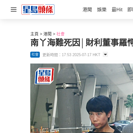
港聞
娛樂
最Hit
即
主頁
港聞
社會
南丫海難死因│財利董事羅
更新時間：17:53 2025-07-17 HKT
社會