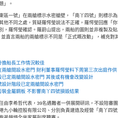
題」。
東區一號」在兩艙標示水密艙壁，「南丫四號」則標示為
其他不同之處，質疑羅愕瑩説法不正確，羅愕瑩回應「你
別，羅愕瑩確認。羅蔚山提出，兩船的圖則並非複製及貼
一定唔係」，並直言兩船的兩艙標示不同是「正式嘅改動」，補充對
分擔船長工作情況較佳
在兩艙間設水密門 財利董事羅愕瑩料下周第三次出庭作供
段已定兩艙間設水密門 其後或有機會改變設計
號設計階段已定兩艙間設水密門
否裝金屬鋼板 不影響南丫四號損毀結果
任由李希哲代表，39名遇難者一併展開研訊，不設陪審
港九小輪控股有限公司、分別負責建造及經營「南丫四號
胞弟趙炳全坐家屬列席聽審。