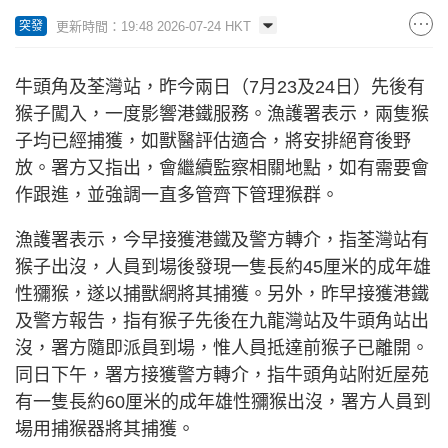
更新時間：19:48 2026-07-24 HKT
突發
牛頭角及荃灣站，昨今兩日（7月23及24日）先後有
猴子闖入，一度影響港鐵服務。漁護署表示，兩隻猴
子均已經捕獲，如獸醫評估適合，將安排絕育後野
放。署方又指出，會繼續監察相關地點，如有需要會
作跟進，並強調一直多管齊下管理猴群。
漁護署表示，今早接獲港鐵及警方轉介，指荃灣站有
猴子出沒，人員到場後發現一隻長約45厘米的成年雄
性獼猴，遂以捕獸網將其捕獲。另外，昨早接獲港鐵
及警方報告，指有猴子先後在九龍灣站及牛頭角站出
沒，署方隨即派員到場，惟人員抵達前猴子已離開。
同日下午，署方接獲警方轉介，指牛頭角站附近屋苑
有一隻長約60厘米的成年雄性獼猴出沒，署方人員到
場用捕猴器將其捕獲。