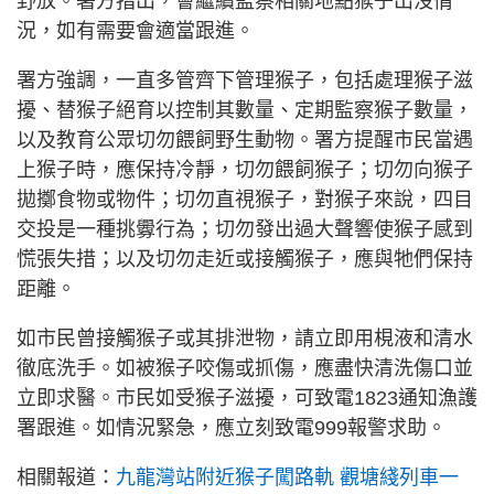
野放。署方指出，會繼續監察相關地點猴子出沒情
況，如有需要會適當跟進。
署方強調，一直多管齊下管理猴子，包括處理猴子滋
擾、替猴子絕育以控制其數量、定期監察猴子數量，
以及教育公眾切勿餵飼野生動物。署方提醒市民當遇
上猴子時，應保持冷靜，切勿餵飼猴子；切勿向猴子
拋擲食物或物件；切勿直視猴子，對猴子來說，四目
交投是一種挑釁行為；切勿發出過大聲響使猴子感到
慌張失措；以及切勿走近或接觸猴子，應與牠們保持
距離。
如市民曾接觸猴子或其排泄物，請立即用梘液和清水
徹底洗手。如被猴子咬傷或抓傷，應盡快清洗傷口並
立即求醫。市民如受猴子滋擾，可致電1823通知漁護
署跟進。如情況緊急，應立刻致電999報警求助。
相關報道：
九龍灣站附近猴子闖路軌 觀塘綫列車一