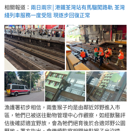
相關報道：
兩日兩宗│港鐵荃灣站有馬騮闖路軌 荃灣
綫列車服務一度受阻 現逐步回復正常
漁護署初步相信，兩隻猴子均是由鄰近郊野進入市
區，牠們已被送往動物管理中心作觀察，如經獸醫評
估後確認適宜野放，會為牠們絕育後於合適郊野公園