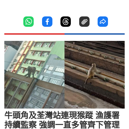
牛頭角及荃灣站連現猴蹤 漁護署
持續監察 強調一直多管齊下管理