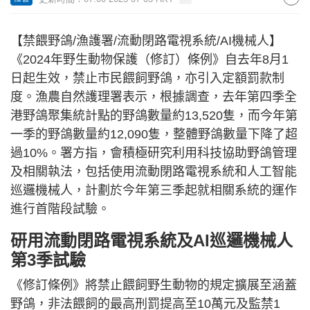
【禁餵野鴿/漁護署/流動閉路電視系統/AI機械人】
《2024年野生動物保護（修訂）條例》自去年8月1
日起生效，禁止市民餵飼野鴿，亦引入定額罰款制
度。漁農自然護理署表示，根據調查，去年第四季全
港野鴿聚集統計點的野鴿數量約13,520隻，而今年第
一季的野鴿數量約12,090隻，整體野鴿數量下降了超
過10%。署方指，會積極研究利用科技協助野鴿管理
及相關執法，包括使用流動閉路電視系統和人工智能
巡邏機械人，計劃於今年第三季起就相關系統的運作
進行首階段試驗。
研用流動閉路電視系統及AI巡邏機械人
第3季試驗
《修訂條例》將禁止餵飼野生動物的規定擴展至涵蓋
野鴿，非法餵飼的最高刑罰提高至10萬元及監禁1