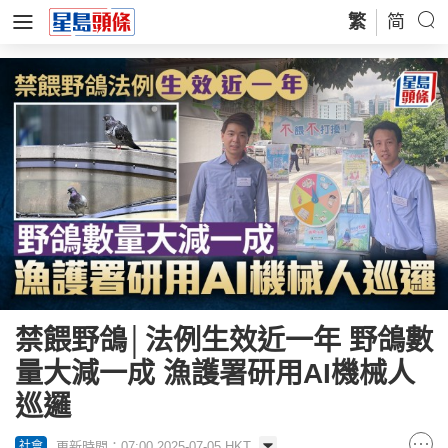
繁
简
禁餵野鴿│法例生效近一年 野鴿數
量大減一成 漁護署研用AI機械人
巡邏
更新時間：07:00 2025-07-05 HKT
社會