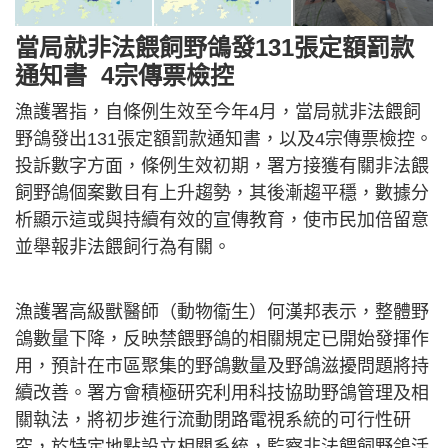
當局就非法餵飼野鴿發131張定額罰款
通知書 4宗傳票檢控
漁護署指，自條例生效至今年4月，當局就非法餵飼
野鴿發出131張定額罰款通知書，以及4宗傳票檢控。
投訴數字方面，條例生效初期，署方接獲有關非法餵
飼野鴿個案數目有上升趨勢，其後漸趨平穩，數據分
析顯示這或與持續有效的宣傳教育，使市民加倍留意
並舉報非法餵飼行為有關。
漁護署高級獸醫師（動物衞生）何漢邦表示，整體野
鴿數量下降，反映禁餵野鴿的相關規定已開始發揮作
用，預計在市區聚集的野鴿數量及野鴿滋擾問題將持
續改善。署方會積極研究利用科技協助野鴿管理及相
關執法，將初步進行流動閉路電視系統的可行性研
究，於特定地點設立相關系統，監察非法餵飼野鴿活