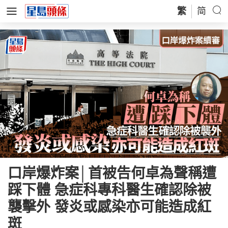
繁
简
口岸爆炸案│首被告何卓為聲稱遭
踩下體 急症科專科醫生確認除被
襲擊外 發炎或感染亦可能造成紅
斑