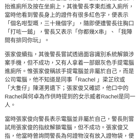
抬進廁所及按在坐廁上，其後警長李東彪進入廁所，
當時他看到警長身上的證件有很多紅色字，便表示
「個名咁型嘅，三十幾個字」，隨即便遭警長往胸口
「打咗一鎚」，警長又表示「你都幾X串」、「我陣
間有排同你玩」。
張家俊續指，其後警長嘗試透過面容識別系統解鎖涉
案手機，但不成功，又有人拿着一部銀灰色手提電腦
進廁所。惟張家俊稱該手提電腦並非屬於自己，而是
公司電腦，他不知道是同事「Rachel 」梁芷欣或
「大隻仔」陳湛男遺下；張家俊又確認，他口中的
Rachel與何卓為作供時提到的女示威者Rachel是同一
人。
當時張家俊向警長表示電腦並非屬於自己，警長則嘗
試用張家俊的指紋解鎖電腦，但不成功。張家俊又
指，他當時曾詢問警長為何證物沒有放入證物袋，便