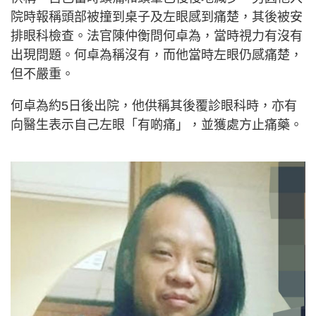
院時報稱頭部被撞到桌子及左眼感到痛楚，其後被安
排眼科檢查。法官陳仲衡問何卓為，當時視力有沒有
出現問題。何卓為稱沒有，而他當時左眼仍感痛楚，
但不嚴重。
何卓為約5日後出院，他供稱其後覆診眼科時，亦有
向醫生表示自己左眼「有啲痛」，並獲處方止痛藥。