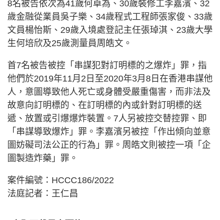
8名被告依次為41歲何卓為、30歲裝修工李嘉濱、32
歲金融從業員吳子樂、34歲程式工程師張家俊、33歲
文員楊怡斯、29歲入境處登記主任張琸淇、23歲大學
生何培欣及25歲測量員周皓文。
首7名被告被控「串謀犯對訂明標的之爆炸」罪，指
他們於2019年11月2日至2020年3月8日在香港串謀他
人，意圖導致他人死亡或身體受嚴重傷害，而非法及
故意向訂明標的、在訂明標的內或針對訂明標的送
遞、放置或引爆爆炸裝置。7人另被控交替控罪、即
「串謀導致爆炸」罪。李嘉濱另被控「作出傾向並意
圖妨礙司法公正的行為」罪。周皓文則被控一項「企
圖製造炸藥」罪。
案件編號：HCCC186/2022
法庭記者：王仁昌