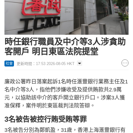
時任銀行職員及中介等3人涉貪助
客開戶 明日東區法院提堂
更新時間：17:53 2026-08-05 HKT
社會
廉政公署昨日落案起訴1名時任滙豐銀行業務主任及1
名中介等3人，指他們涉嫌收受及提供賄款共2.9萬
元，以協助該中介的客戶開立銀行戶口。涉案3人獲
准保釋，案件明於東區裁判法院答辯。
3名被告被控行賄受賄等罪
3名被告分別為鄭凱盈，31歲，香港上海滙豐銀行有