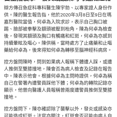
辯方傳召急症科專科醫生陳宇勍、以專家證人身份作
供。陳的醫生報告指，他於2020年3月8日至9日在瑪
嘉烈醫院當值，何卓為入院求診，表示自己胸口被
踢、臉部被拳擊及額頭被壓到枱角，陳為何卓為檢查
後，發現其額頭及胸口有觸痛和紅斑，何卓為亦感到
持續暈眩及嘔心。陳供稱，當時處方了止痛藥和止嘔
藥給何卓為，後來得知何卓為轉移至腦神經科病房。
控方盤問陳時，問到如果病人報稱下體遭人踩，或遭
人推倒至雙膝撞地，陳會否為病人檢查及記錄在報告
中。陳表示他會。根據何卓為主問時證供，何卓為稱
自己在警署內遭警員踩他下體；何卓為的轉院記錄亦
顯示，他曾向醫護人員報稱曾兩度遭警員推倒至雙膝
撞地。
控方盤問下，陳亦確認除了襲擊以外，發炎或感染亦
可能造成紅斑。法官亦關注，紅斑會否可能由病人自