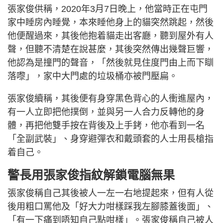
張家俊供稱，2020年3月7日晚上，他當時正在屯門
家中睡房內睡覺，本來睡他身上的貓突然跳起，然後
他便醒過來，其後他抱着貓走出客廳，聽到屋外有人
聲，但聽不清楚在說甚麼，其後突然傳出幾聲巨響，
他認為是撞門的聲音，「然後就見住度門由上而下瞓
落嚟」，家中大門處的垃圾桶亦被門壓扁。
張家俊續稱，其後便有身穿黑色背心的人衝進屋內，
有一人立即把他撲倒，並與另一人合力反轉他的身
體，再把他雙手按在背後及上手銬，他亦看到一名
「全副武裝」、身穿避彈衣和戴頭套的人士用長槍指
着自己。
警長用張家俊指紋解鎖電腦無果
張家俊稱自己其後被人一左一右地提起來，但有人從
後用粗口罵他及「好大力咁樣踩我左腳膝蓋後面」、
「有一下痛到唔知自己點咁樣」。張家俊稱自己被人