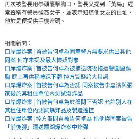
再次被警長用拳頭襲擊胸口，警長又提到「黃絲」經
常聲稱有警員強姦女子、並表示知道他女友的住址，
他於是便提供手機密碼。
相關新聞：
口岸爆炸案│首被告何卓為同意警方無要求供出其他
同案 何亦未提及最大懷疑對象
口岸爆炸案│首被告何卓為被捕送院後指遭警圍毆踢
胸 庭上再供稱被踩下體 控方質疑誇大其詞
口岸爆炸案│首被告何卓為否認 同案被告李嘉濱與張
家俊於其租住單位內測試爆炸品
口岸爆炸案│首被告何卓為於盤問下否認 允許別人在
其租住單位內測試爆炸品及製造遙控
口岸爆炸案│控方盤問首被告何卓為 指他與同案被告
「前後腳」運送羅湖爆炸案中炸彈