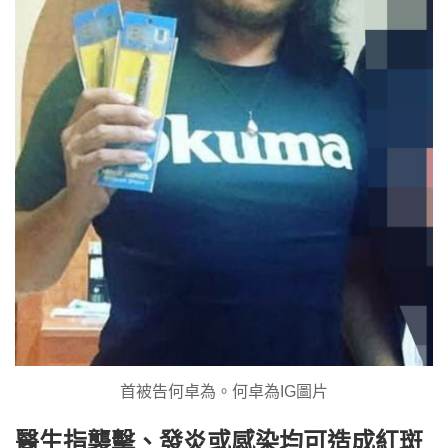
首被告何卓為。何卓為IG圖片
醫生指襲擊、發炎或感染均可造成紅斑