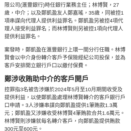
限公司(滙豐銀行)時任銀行業務主任；林博賢，27
歲，中介；以及鄭凱盈友人鄭嘉瑤，35歲，同被控1
項串謀向代理人提供利益罪名。鄭凱盈另被控4項代
理人接受利益罪名；而林博賢則另被控1項向代理人
提供利益罪名。
案發時，鄭凱盈在滙豐銀行上環一間分行任職。林博
賢會以中介身份轉介客戶予保險經紀公司投保，並為
客戶安排開立銀行戶口以繳付保費。
鄭涉收賄助中介的客戶開戶
控罪指3名被告涉嫌於2024年5月至10月期間收受及
提供利益，以使鄭凱盈處理林博賢轉介的客戶銀行戶
口申請。3人涉嫌串謀向鄭凱盈提供1筆賄款1.3萬
元；鄭凱盈又涉嫌收受林博賢4筆賄款合共1.6萬元。
林博賢則涉嫌就每名轉介客戶，向鄭凱盈提供賄款
300元至600元。