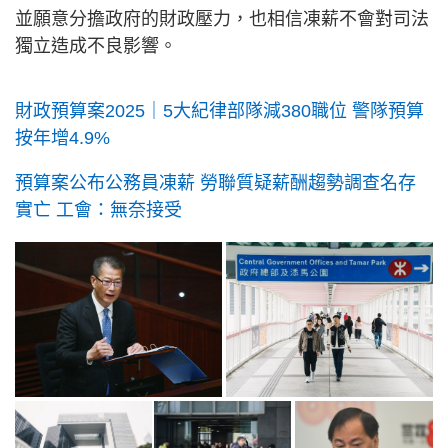
並願意分擔政府的財政壓力，也相信凍薪不會對司法
獨立造成不良影響。
財政預算案2025｜5大紀律部隊減380職位 警隊預算
按年增4.9%
預算案公布公務員凍薪 勞聯質疑薪酬趨勢調查名存
實亡 工會：無奈接受