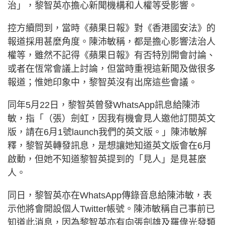
治」，黎智英亦擔心新聞機構和人權等受影響。
控方續問到，當時《蘋果日報》對《香港國安法》的
報道採用甚麼角度。陳沛敏稱，都是擔心影響法治人
權等，雖然不記得《蘋果日報》有否特別開會討論、
或者在恆常會議上討論，但當時重視這新聞及做很多
報道；惟她印象中，黎智英沒有出席這些會議。
同年5月22日，黎智英曾發WhatsApp訊息給陳沛
敏，指「（張）劍虹，因我有機會見人邀他訂閱英文
版，請在6月1號launch我們的英文版。」陳沛敏解
釋，黎智英轉發訊息，是想讓她知道英文版會在6月
啟動，但她不知道黎智英提到的「見人」是見甚麼
人。
同日，黎智英亦在WhatsApp傳錄音息給陳沛敏，表
示他將會開設個人Twitter帳號。陳沛敏稱自己事前已
知道此消息，因為黎智英亦有向張劍雄及羅偉光發類