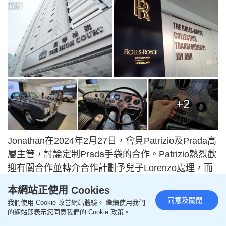
+2
Jonathan在2024年2月27日，會見Patrizio及Prada高
層主管，討論定制Prada手袋的合作。Patrizio熱烈歡
迎有關合作並轉介合作計劃予兒子Lorenzo處理，而
雙方合作設計的Prada Galleria及Nylon手袋樣品在
本網站正使用 Cookies
2024年4月至6月期間被運到香港，Jonathan指他透
同意及關閉
我們使用 Cookie 改善網站體驗。 繼續使用我們
過ARNBE Limited完全自費開發有關手袋樣品，在改
的網站即表示您同意我們的 Cookie 政策。
造工作上付出了大量心血。