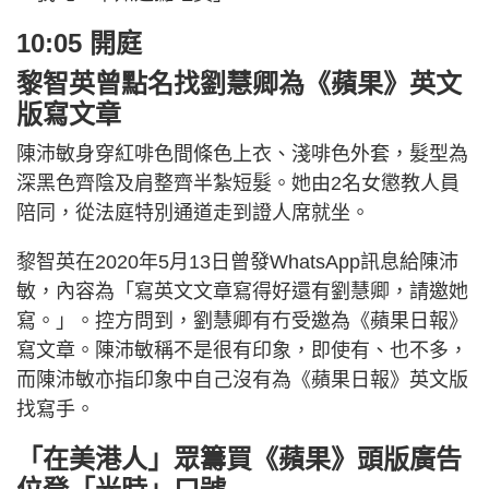
10:05 開庭
黎智英曾點名找劉慧卿為《蘋果》英文
版寫文章
陳沛敏身穿紅啡色間條色上衣、淺啡色外套，髮型為
深黑色齊陰及肩整齊半紮短髮。她由2名女懲教人員
陪同，從法庭特別通道走到證人席就坐。
黎智英在2020年5月13日曾發WhatsApp訊息給陳沛
敏，內容為「寫英文文章寫得好還有劉慧卿，請邀她
寫。」。控方問到，劉慧卿有冇受邀為《蘋果日報》
寫文章。陳沛敏稱不是很有印象，即使有、也不多，
而陳沛敏亦指印象中自己沒有為《蘋果日報》英文版
找寫手。
「在美港人」眾籌買《蘋果》頭版廣告