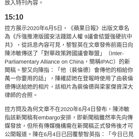
放入特刊內容。
15:10
控方展示2020年6月5日，《蘋果日報》出版文章名
為《斥強推港版國安法踐踏人權 9議會結盟強硬抗中
共》，從訊息內容可見，黎智英在文章發佈前兩日向
陳沛敏傳送了「對華政策跨國議會聯盟」（Inter-
Parliamentary Alliance on China，簡稱IPAC）的新
聞稿。黎又向陳指：「他（裴倫德）會傳他的相給你
萬一你要用的話」，陳確認她在登報時使用了由裴倫
德傳送給她的相片，該相片為裴倫德與梁家傑資深大
律師的合照。
控方問及為何文章不在2020年6月4日發布，陳沛敏
指該新聞稿有embargo安排，即新聞稿雖然率先向傳
媒發放，但所有傳媒機構需在新聞稿正式發佈後才可
公開報道。陳在6月4日已回覆黎智英指：「今日已見