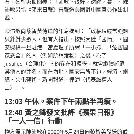
看，黎智英便回覆：「沛敏。很好，謝謝，黎」。陳
沛敏另指《蘋果日報》曾報道美國對中國官員作出制
裁。
陳沛敏向黎智英傳送的訊息提到：「政權現經常強調
只針對少數人，但有人指出，按照大陸「國情」，國
安機構一旦駐港，當處理了所謂「一小撮」「危害國
家安全」的人（例如所謂港獨）之後，為了
justifies（合理化）它的存在和擴張，就會繼續羅織
其他人的罪名，而在內地，國安無所不包，經濟、網
絡、文化藝術、新聞報道、律師（代表維權人
士）」。
13:03 午休。案件下午兩點半再續。
12:40 黃之鋒發文批評《蘋果日報》
「一人一信」行動
控方展示陳沛敏在2020年5月24日向黎智英發送的截