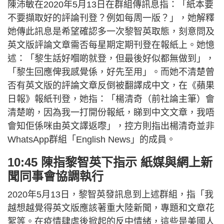
陳沛敏在2020年5月13日在群組傳訊息指：「紙本要
不要擷取好的評論刊登？例如每周一版？」，她解釋
她傳此訊息是希望確認多一次黎智英取態，刻意問及
英文版評論文章需否每星期定期刊登在報紙上。她憶
述：「黎生話好嗰啲就登，但最後好似都無做到」，
「黎生回應俾我感覺係，好先至用」。而她不清楚曾
否有英文版的評論文章反倒被翻譯成中文，在《蘋果
日報》報紙刊登，她指：「楊清奇（前社論主筆）會
清楚啲，因為我一打開份報紙，睇到中文文章，我唔
會知佢係咪由英文譯返嚟」，控方則指出楊清奇並非
WhatsApp群組「English News」的成員。
10:45 陳指黎智英下指示 紙媒與網上新
聞同事會協調執行
2020年5月13日，黎智英發訊息到上述群組，指「我
越想越覺得英文版應該著重大陸新聞，專題和文章花
絮等。在疫情肆虐後掀起的反中情緒，這些是美國人