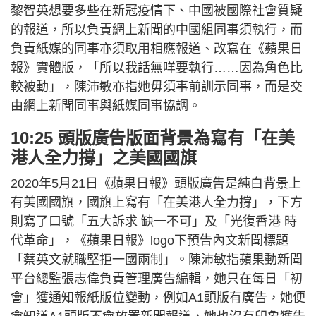
黎智英想要多些在新冠疫情下、中國被國際社會質疑
的報道，所以負責網上新聞的中國組同事須執行，而
負責紙媒的同事亦須取用相應報道、改寫在《蘋果日
報》實體版，「所以我話無咩要執行……因為角色比
較被動」，陳沛敏亦指她毋須事前訓示同事，而是交
由網上新聞同事與紙媒同事協調。
10:25 頭版廣告版面背景為寫有「在美
港人全力撐」之美國國旗
2020年5月21日《蘋果日報》頭版廣告是純白背景上
有美國國旗，國旗上寫有「在美港人全力撐」，下方
則寫了口號「五大訴求 缺一不可」及「光復香港 時
代革命」，《蘋果日報》logo下預告內文新聞標題
「蔡英文就職堅拒一國兩制」。陳沛敏指蘋果動新聞
平台總監張志偉負責管理廣告編輯，她只在每日「初
會」獲通知報紙版位變動，例如A1頭版有廣告，她便