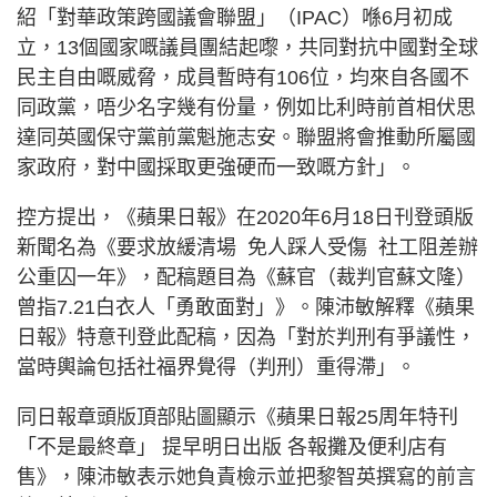
紹「對華政策跨國議會聯盟」（IPAC）喺6月初成
立，13個國家嘅議員團結起嚟，共同對抗中國對全球
民主自由嘅威脅，成員暫時有106位，均來自各國不
同政黨，唔少名字幾有份量，例如比利時前首相伏思
達同英國保守黨前黨魁施志安。聯盟將會推動所屬國
家政府，對中國採取更強硬而一致嘅方針」。
控方提出，《蘋果日報》在2020年6月18日刊登頭版
新聞名為《要求放緩清場 免人踩人受傷 社工阻差辦
公重囚一年》，配稿題目為《蘇官（裁判官蘇文隆）
曾指7.21白衣人「勇敢面對」》。陳沛敏解釋《蘋果
日報》特意刊登此配稿，因為「對於判刑有爭議性，
當時輿論包括社福界覺得（判刑）重得滯」。
同日報章頭版頂部貼圖顯示《蘋果日報25周年特刊
「不是最終章」 提早明日出版 各報攤及便利店有
售》，陳沛敏表示她負責檢示並把黎智英撰寫的前言