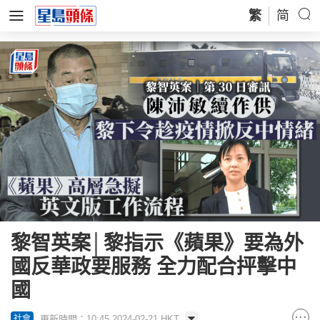
繁
简
黎智英案│黎指示《蘋果》要為外
國反華政要服務 全力配合抨擊中
國
更新時間：10:45 2024-02-21 HKT
社會