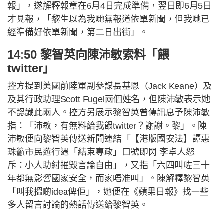
報」，遂解釋報章在6月4日完成準備，翌日即6月5日
才見報，「黎生以為我哋無報道依單新聞，但我哋已
經準備好依單新聞，第二日出街」。
14:50 黎智英向陳沛敏索料「餵
twitter」
控方提到美國前陸軍副參謀長基恩（Jack Keane）及
及其行政助理Scott Fugel兩個姓名，但陳沛敏表示她
不認識此兩人。控方另展示黎智英曾傳訊息予陳沛敏
指：「沛敏，有無料給我餵twitter？謝謝。黎」。陳
沛敏便向黎智英傳送新聞連結「【港版國安法】譚惠
珠籲市民遊行遇「結束專政」口號即閃 李卓人怒
斥：小人助紂摧毀言論自由」，又指「六四叫咗三十
年都無影響國家安全，而家唔准叫」。陳解釋黎智英
「叫我搵啲idea俾佢」，她便在《蘋果日報》找一些
多人留言討論的熱話傳送給黎智英。