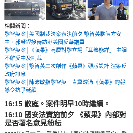
相關新聞：
黎智英案│美國制裁法案表決前夕 黎智英夥陳方安
生、郭榮鏗接待訪港美國反華議員
黎智英案│《蘋果》高層對黎立場「耳熟能詳」 主調
不離反中及制裁
黎智英案│黎智英二次創作《蘋果》頭版設計 渲染反
政府訊息
黎智英案│陳沛敏指黎智英一直冀透過《蘋果》的報
導令抗爭延續
16:15 散庭。案件明早10時繼續。
16:10 國安法實施前夕 《蘋果》內部對
是否署名意見紛紜