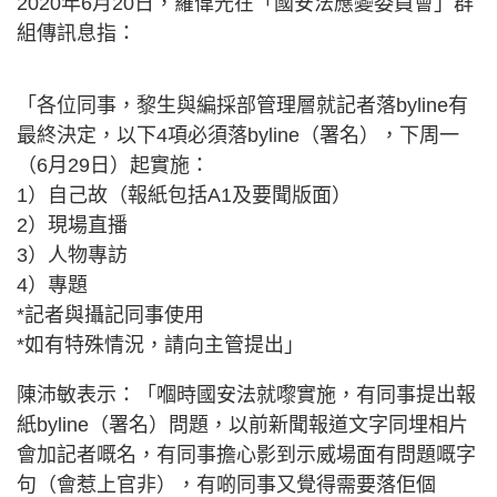
2020年6月20日，羅偉光在「國安法應變委員會」群
組傳訊息指：
「各位同事，黎生與編採部管理層就記者落byline有
最終決定，以下4項必須落byline（署名），下周一
（6月29日）起實施：
1）自己故（報紙包括A1及要聞版面）
2）現場直播
3）人物專訪
4）專題
*記者與攝記同事使用
*如有特殊情況，請向主管提出」
陳沛敏表示：「嗰時國安法就嚟實施，有同事提出報
紙byline（署名）問題，以前新聞報道文字同埋相片
會加記者嘅名，有同事擔心影到示威場面有問題嘅字
句（會惹上官非），有啲同事又覺得需要落佢個