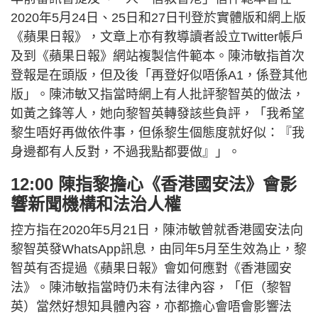
2020年5月24日、25日和27日刊登於實體版和網上版
《蘋果日報》，文章上亦有教導讀者設立Twitter帳戶
及到《蘋果日報》網站複製信件範本。陳沛敏指首次
登報是在頭版，但及後「再登好似唔係A1，係登其他
版」。陳沛敏又指當時網上有人批評黎智英的做法，
如黃之鋒等人，她向黎智英轉發該些負評，「我希望
黎生唔好再做依件事，但係黎生個態度就好似：『我
身邊都有人反對，不過我點都要做』」。
12:00 陳指黎擔心《香港國安法》會影
響新聞機構和法治人權
控方指在2020年5月21日，陳沛敏曾就香港國安法向
黎智英發WhatsApp訊息，由同年5月至生效為止，黎
智英有否提過《蘋果日報》會如何應對《香港國安
法》。陳沛敏指當時仍未有法律內容，「佢（黎智
英）當然好想知具體內容，亦都擔心會唔會影響法