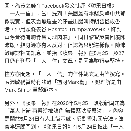
圖，為黃之鋒在Facebook發文批評《蘋果日報》
「一人一信」，當中提到「美國最有本錢反擊中共都
係現實，但表露無遺畫公仔畫出腸叫特朗普拯救香
港，仲用頭條去谷 Hashtag TrumpSavesHK，睇到
真係覺得有啲骨痹同埋肉麻」，同日黎智英曾回覆陳
沛敏，指身邊亦有人反對，但認為只能這樣做。陳沛
敏確認相關訊息，並指《蘋果日報》在5月25日及27
日仍有刊登「一人一信」文章，是因為黎智英堅持。
控方亦問起，「一人一信」的信件範文是由誰撰寫。
陳沛敏稱當時有聽過「揾呀Mark寫」，她理解是由
Mark Simon草擬範本。
另外，《蘋果日報》在2020年5月25日頭版新聞題為
「萬人上街 再響逆權號角 無懼惡法反惡法」，內容
是關於5月24日有人上街示威、反對香港國安法。法
官李運騰問到，《蘋果日報》在5月24日推出「一人