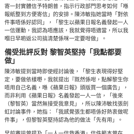
寄一封實體信予特朗普，指示行政部門思考如何「喺
報紙整到方便寄信」的安排。陳沛敏指她當時「對依
件事唔係好認同」，「黎生以蘋果日報名義發起一人
一信運動，我認為唔應該，我就覺得唔適當，所以我
嗰日早啲返公司搞清楚係咪一定要咁做」。
備受批評反對 黎智英堅持「我點都要
做」
陳沛敏提到當時即使經討論後，「黎生表現得好堅
定，要做依樣嘢，我就提出『既然係咁，點解黎生你
唔用自己名義，喺《蘋果日報》頭版買一個廣告」，
而非利用《蘋果日報》名義發起一人一信，「後來
（黎智英）當然無接受我意見」，所以陳沛敏找張劍
虹討論事件，她指：「我感覺張生都唔係好熱衷做呢
件事」，但黎智英堅持認為他的做法「先有用」。
早前審訊曾提及「一人一信救香港」信件範本曾在