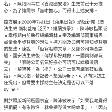
名」。陳指同事在《香港國安法》生效前已十分擔
心，為了讓同事「無咁擔心」而得出上述安排。
控方展示2020年7月1日《蘋果日報》頭版新聞《惡
法生效 兩制蓋棺 泛民7.1繼續抗爭》，陳沛敏指頭版
文章標題由前執行總編輯林文宗及編輯部同事構思，
盡量合乎黎智英的想法。控方問及如何可得知黎智英
的想法，陳說：「佢寫嗰啲文章，又係公司場合講
過，國安法生效後，傳媒都好難做，一國兩制都玩
完」，「嗰時公司氣氛好擔心可唔可以繼續做落
去」，黎智英「為（提升）公司士氣有講啲鼓勵說
話」。陳又指，若記者不想落byline，可以向採訪主
任提出，但需要由採訪主任決定是否可以不落
byline。
對於頭版新聞選圖事宜，陳沛敏表示「如果我哋覺得
張相靚，有象徵性，就會揀嚟做大啲效果」，「因為