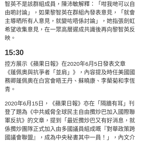
智英不是該群組成員，陳沛敏解釋：「咁我哋可以自
由啲討論」，如果黎智英在群組內發表意見，「就會
主導晒所有人意見，就變咗唔係討論」，她指張劍虹
希望收集意見，在一眾高層遲成共識後再向黎智英反
映。
15:30
控方展示《蘋果日報》在2020年6月5日發表文章
《蓬佩奧與抗爭者「並肩」》，內容提及時任美國國
務卿蓬佩奧在白宮會晤王丹、蘇曉康、李蘭菊和李恆
青。
2020年6月15日，《蘋果日報》亦在「隔牆有耳」刊
登了題為《中共威脅全球民主自由攬炒巴加入國際聯
軍反抗》的文章，提到「最近攬炒巴又有好消息，就
係攬炒團隊正式加入由多國議員組成嘅『對華政策跨
國議會聯盟』，成為中央秘書其中一員！」，內文介