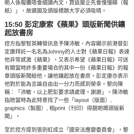
啲人係報攤唔會細讀內文，買返屋企先會慢慢睇（報
紙）」，故選圖及頭版標題大字必須吸晴。
15:50 彭定康索《蘋果》頭版新聞供鑲
起放書房
控方指黎智英轉發訊息予陳沛敏，內容顯示前港督彭
定康拜託一名名為Johnny的人士對《蘋果日報》表達
他非常感激《蘋果》，又表示希望《蘋果日報》可送
有關當時許多重要場合的其中一份《蘋果日報》的報
章頭版新聞給他，讓他鑲起放在書房。彭定康亦表示
他對於能為言論自由出一分力而感到榮幸。黎向陳
稱：「沛敏，以上肥彭要求請處理。謝謝」。陳沛敏
指她當時為此特意找了一些「layout（版面）,
graphics（製圖）, 相print（刊印）得靚啲嘅頭版新
聞」。
至於控方提到張劍虹成立「國安法應變委員會」，黎