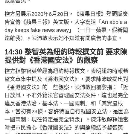
籤黎智英。
控方另展示2020年6月20日，《蘋果日報》登頭版廣
告宣傳《蘋果日報》英文版，大字寫道「An apple a
day keeps fake news away」（一日一蘋果，假新聞
遠離我）。陳沛敏表示她不知道有關廣告的事宜。
14:30 黎智英為紐約時報撰文前 要求陳
提供對《香港國安法》的觀察
控方指黎智英曾經為紐約時報撰文，表明紐約時報希
望文章集中提及《香港國安法》，要求陳沛敏提出對
《香港國安法》的一些觀察，陳沛敏回覆黎指：「近
日放風，不准外籍法官審理國安法案件，這也是完全
違反香港法治、基本法、一國兩制」和「其實最根
本，當初有23條，容許特區自行就國安立法，是因為
一國兩制，現在肯定是完全背叛」。陳沛敏解釋她當
時把市民擔心《香港國安法》的輿論總結予黎智英