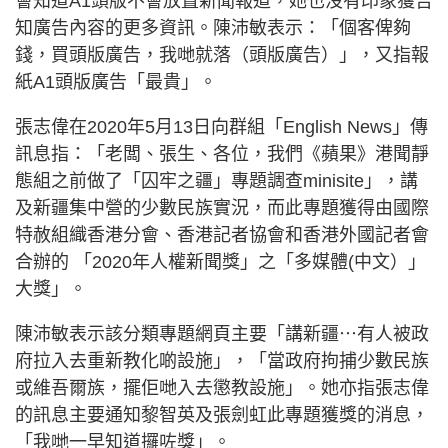
會知道A1頭版不會放置新聞報道，她也沒有印象獲告
知廣告內容的更多資訊。陳沛敏表示：「個客俾夠
錢，買頭版廣告，我哋就落（頭版廣告）」，又指報
紙A1頭版廣告「最貴」。
張志偉在2020年5月13日向群組「English News」傳
訊息指：「老闆、張生、各位，我們《蘋果》港聞靜
態組之前做了「囚牢之疆」專題調查minisite」，講
及新疆集中營的少數民族實況，而此專題獲得由國際
特赦組織香港分會、香港記者協會和香港外國記者會
合辦的 「2020年人權新聞獎」之「多媒體(中文）」
大獎」。
陳沛敏表示該分類專題網頁主要「講新疆⋯有人被政
府拉入去重新教化啲設施」，「當政府拘捕少數民族
或維吾爾族，擺佢哋入去懲教設施」。她亦指張志偉
的訊息主要通知黎智英及張劍虹此專題獲獎的消息，
「我哋一早知道攞咗獎」。