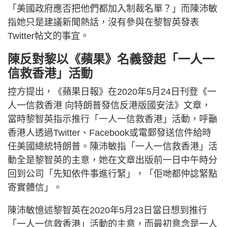
「美國政府應否把他們都加入制裁名單？」而陳沛敏
指她只是建議新聞熱話，沒有參與在黎智英發表
Twitter帖文的事宜。
陳反對黎以《蘋果》名義發起「一人一
信救香港」活動
控方提出，《蘋果日報》在2020年5月24日刊登《一
人一信救香港 向特朗普發信反港版國安法》文章，
當時黎智英指示推行「一人一信救香港」活動，呼籲
香港人透過Twitter、Facebook或電郵發送信件給時
任美國總統特朗普。陳沛敏指「一人一信救香港」活
動全是黎智英的主意，她在文章出版前一日中午時分
回到公司「先知依件事進行緊」，「佢哋都仲諗緊點
寄實體信」。
陳沛敏憶述黎智英在2020年5月23日當日想到推行
「一人一信救香港」活動的主意，而最初意念是一人