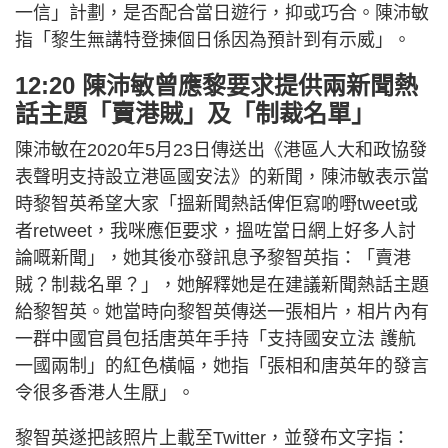
一信」計劃，是否配合當日遊行，抑或巧合。陳沛敏
指「黎生無講特登揀個日係因為預計到有示威」。
12:20 陳沛敏曾應黎要求提供兩新聞熱
話主題「賣港賊」及「制裁名單」
陳沛敏在2020年5月23日傳送出《港區人大和政協發
表聲明支持設立港區國安法》的新聞，陳沛敏表示當
時黎智英希望大家「搵新聞熱話俾佢寫啲嘢tweet或
者retweet，我咪應佢要求，搵咗當日網上好多人討
論嘅新聞」，她其後亦發訊息予黎智英指：「賣港
賊？制裁名單？」，她解釋她是在建議新聞熱話主題
給黎智英。她當時向黎智英傳送一張相片，相片內有
一群中國官員包括唐英年手持「支持國安立法 護航
一國兩制」的紅色橫幅，她指「張相和唐英年的發言
令很多香港人生厭」。
黎智英遂把該照片上載至Twitter，並發布文字指：