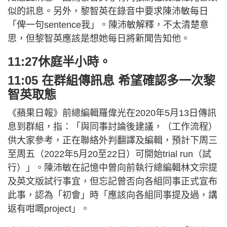
似的訊息。另外，黎智英在錄音中要求陳沛敏每日
「俾一句sentence我」。陳沛敏解釋，不太清楚意
思，但黎智英應該是想她每日將新聞告知他。
11:27休庭半小時。
11:05 在群組傳訊息 希望確認多一次黎
智英取態
《蘋果日報》前總編輯羅偉光在2020年5月13日傳訊
息到群組，指：「與同事討論後建議，（工作流程）
供大家參考，正在聯絡外判翻譯及編輯，預計下周三
至周五（2022年5月20至22日）可開始trial run（試
行）」。陳沛敏在記憶中曾向前執行總編輯林文宗提
及英文版試行事宜，但忘記曾否向各組同事正式宣布
此事，認為「初會」時「應該向各組同事提及過，講
返有咁嘅project」。