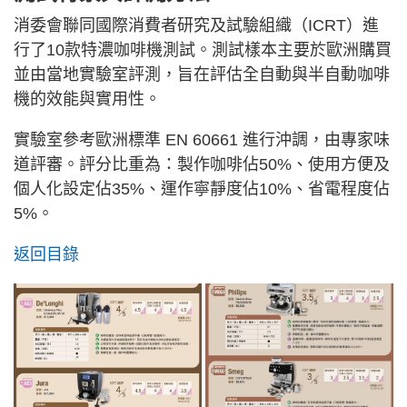
消委會聯同國際消費者研究及試驗組織（ICRT）進
行了10款特濃咖啡機測試。測試樣本主要於歐洲購買
並由當地實驗室評測，旨在評估全自動與半自動咖啡
機的效能與實用性。
實驗室參考歐洲標準 EN 60661 進行沖調，由專家味
道評審。評分比重為：製作咖啡佔50%、使用方便及
個人化設定佔35%、運作寧靜度佔10%、省電程度佔
5%。
返回目錄