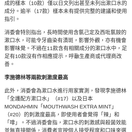
成的樣本（10款）僅以日文列出甚至未列出漱口水的
成分。逾半（17款）樣本未有提供完整的建議和使用
指引。
消委會特別指出，長時間使用含氯己定及西吡氯銨的
漱口水，可能令牙齒染有漬斑，影響外觀，亦有機會
影響味覺。不過在11款含有相關成分的漱口水中，足
足有10款沒有作相應提示，呼籲生產商或代理商改
善。
李施德林等兩款刺激度最高
此外，消委會為漱口水進行用家實測，發現李施德林
「全護配方漱口水」（#17）以及日本
MONDAHMIN「MOUTHWASH EXTRA MINT」
（#20）的刺激度最高，即使用者會覺得「辣」和
「嗱」。不過消委會指，漱口水的刺激感與殺菌效能
並無直接關係，消費者宜按個人接受程度和口味來選