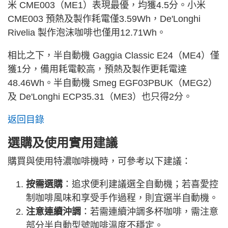
米 CME003（ME1）表現最優，均獲4.5分。小米
CME003 預熱及製作耗電僅3.59Wh，De'Longhi
Rivelia 製作泡沫咖啡也僅用12.71Wh。
相比之下，半自動機 Gaggia Classic E24（ME4）僅
獲1分，備用耗電較高，預熱及製作更耗電達
48.46Wh。半自動機 Smeg EGF03PBUK（MEG2）
及 De'Longhi ECP35.31（ME3）也只得2分。
返回目錄
選購及使用實用建議
購買與使用特濃咖啡機時，可參考以下建議：
按需選購
：追求便利建議選全自動機；若喜愛控
制咖啡風味和享受手作過程，則宜選半自動機。
注意連續沖調
：若需連續沖調多杯咖啡，需注意
部分半自動型號咖啡溫度不穩定。