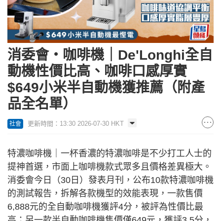
消委會‧咖啡機｜De'Longhi全自
動機性價比高、咖啡口感厚實
$649小米半自動機獲推薦（附產
品全名單）
更新時間：13:30 2026-07-30 HKT
社會
特濃咖啡機｜一杯香濃的特濃咖啡是不少打工人士的
提神首選，市面上咖啡機款式眾多且價格差異極大。
消委會今日（30日）發表月刊，公布10款特濃咖啡機
的測試報告，拆解各款機型的效能表現，一款售價
6,888元的全自動咖啡機獲評4分，被評為性價比最
高；另一款半自動咖啡機售價僅649元，獲評3.5分，