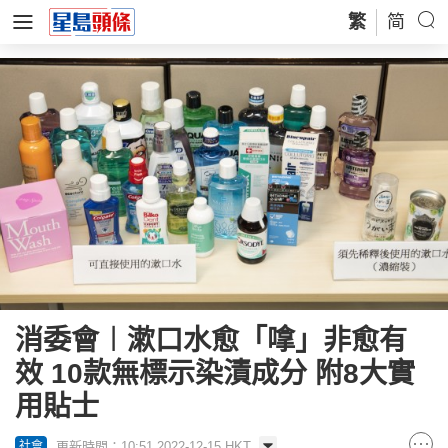
繁
简
消委會︱漱口水愈「嗱」非愈有
效 10款無標示染漬成分 附8大實
用貼士
更新時間：10:51 2022-12-15 HKT
社會