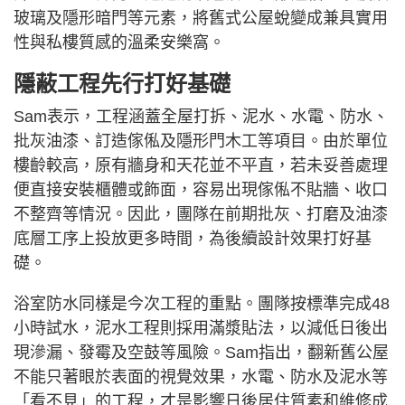
玻璃及隱形暗門等元素，將舊式公屋蛻變成兼具實用
性與私樓質感的溫柔安樂窩。
隱蔽工程先行打好基礎
Sam表示，工程涵蓋全屋打拆、泥水、水電、防水、
批灰油漆、訂造傢俬及隱形門木工等項目。由於單位
樓齡較高，原有牆身和天花並不平直，若未妥善處理
便直接安裝櫃體或飾面，容易出現傢俬不貼牆、收口
不整齊等情況。因此，團隊在前期批灰、打磨及油漆
底層工序上投放更多時間，為後續設計效果打好基
礎。
浴室防水同樣是今次工程的重點。團隊按標準完成48
小時試水，泥水工程則採用滿漿貼法，以減低日後出
現滲漏、發霉及空鼓等風險。Sam指出，翻新舊公屋
不能只著眼於表面的視覺效果，水電、防水及泥水等
「看不見」的工程，才是影響日後居住質素和維修成