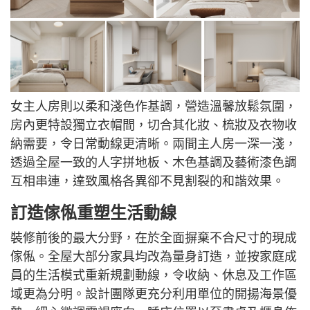
女主人房則以柔和淺色作基調，營造溫馨放鬆氛圍，
房內更特設獨立衣帽間，切合其化妝、梳妝及衣物收
納需要，令日常動線更清晰。兩間主人房一深一淺，
透過全屋一致的人字拼地板、木色基調及藝術漆色調
互相串連，達致風格各異卻不見割裂的和諧效果。
訂造傢俬重塑生活動線
裝修前後的最大分野，在於全面摒棄不合尺寸的現成
傢俬。全屋大部分家具均改為量身訂造，並按家庭成
員的生活模式重新規劃動線，令收納、休息及工作區
域更為分明。設計團隊更充分利用單位的開揚海景優