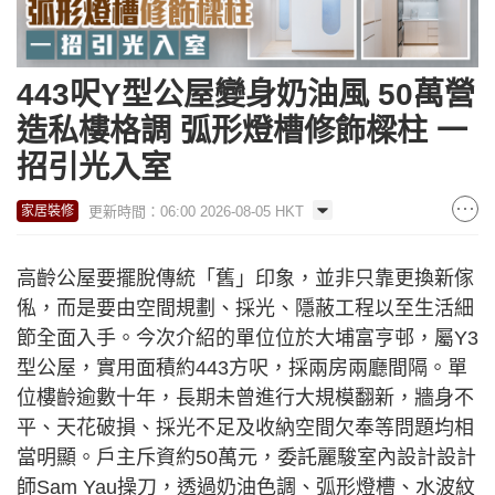
443呎Y型公屋變身奶油風 50萬營
造私樓格調 弧形燈槽修飾樑柱 一
招引光入室
更新時間：06:00 2026-08-05 HKT
家居裝修
高齡公屋要擺脫傳統「舊」印象，並非只靠更換新傢
俬，而是要由空間規劃、採光、隱蔽工程以至生活細
節全面入手。今次介紹的單位位於大埔富亨邨，屬Y3
型公屋，實用面積約443方呎，採兩房兩廳間隔。單
位樓齡逾數十年，長期未曾進行大規模翻新，牆身不
平、天花破損、採光不足及收納空間欠奉等問題均相
當明顯。戶主斥資約50萬元，委託麗駿室內設計設計
師Sam Yau操刀，透過奶油色調、弧形燈槽、水波紋