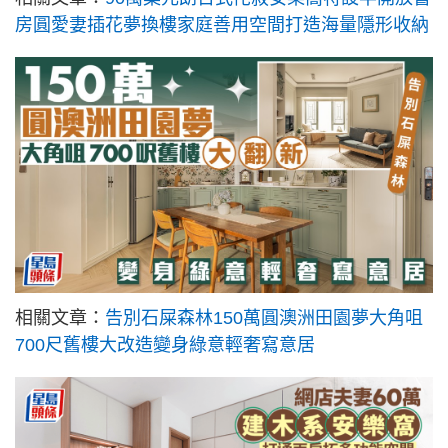
房圓愛妻插花夢換樓家庭善用空間打造海量隱形收納
相關文章：
告別石屎森林150萬圓澳洲田園夢大角咀
700尺舊樓大改造變身綠意輕奢寫意居