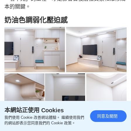
本的關鍵。
奶油色調弱化壓迫感
全屋設計以「溫柔」為主軸，選用奶油色、米白色及
本網站正使用 Cookies
同意及關閉
淺木色作基調，再配搭木紋磚及簡潔飾面，取代舊式
我們使用 Cookie 改善網站體驗。 繼續使用我們
的網站即表示您同意我們的 Cookie 政策。
公屋常見的生硬線條與沉重配色。