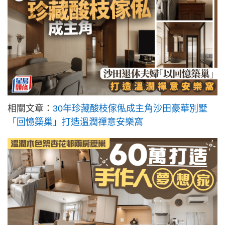
相關文章：
30年珍藏酸枝傢俬成主角沙田豪華別墅
「回憶築巢」打造溫潤禪意安樂窩