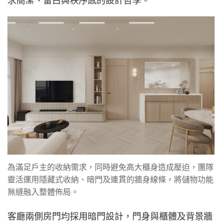
求簡潔、留白與秩序感的設計哲學。
為滿足戶主的收納需求，同時避免高大櫃身造成壓迫，團隊
靈活運用隱藏式收納、暗門及連貫的牆身線條，將儲物功能
無縫融入整體佈局。
客廳兩側房門均採用暗門設計，門身與櫃體及背景牆