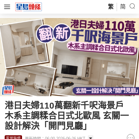
繁
简
港日夫婦110萬翻新千呎海景戶
木系主調糅合日式北歐風 玄關一
設計解決「開門見廳」
更新時間：06:00 2026-06-26 HKT
家居裝修