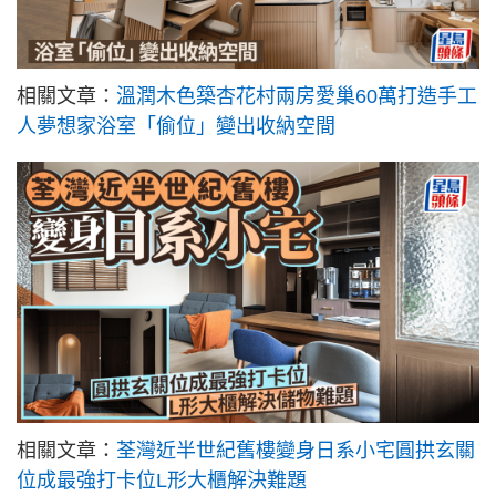
相關文章：
溫潤木色築杏花村兩房愛巢60萬打造手工
人夢想家浴室「偷位」變出收納空間
相關文章：
荃灣近半世紀舊樓變身日系小宅圓拱玄關
位成最強打卡位L形大櫃解決難題