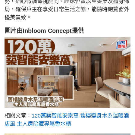
勢，細心微調電視座向、睡床位置以至書桌及櫃身佈
局，確保戶主在享受日常生活之餘，能隨時飽覽窗外
優美景致。
圖片由
Inbloom Concept
提供
相關文章：
120萬築智能安樂窩 舊樓變身木系溫暖酒
店風 主人房暗藏專屬香水櫃