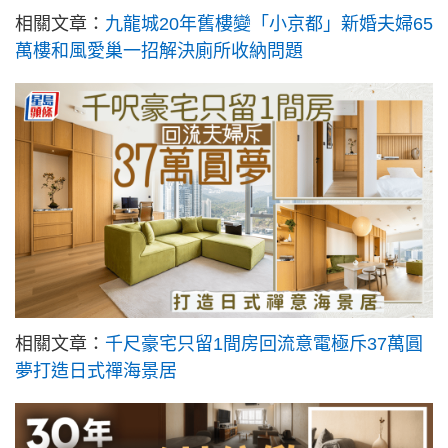
相關文章：
九龍城20年舊樓變「小京都」新婚夫婦65
萬樓和風愛巢一招解決廁所收納問題
相關文章：
千尺豪宅只留1間房回流意電極斥37萬圓
夢打造日式禪海景居