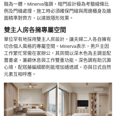
融為一體。Minerva強調，暗門設計極為考驗線條比
例及門縫處理，施工時必須確保門線與周邊櫃身及牆
面精準對齊方，以達致隱形效果。
雙主人房各擁專屬空間
單位罕有地採用雙主人房設計，讓夫婦二人各自擁有
切合個人風格的專屬空間。Minerva表示，男戶主因
工作繁忙常需在家辦公，其房間以深木色為主調並配
置書桌，兼顧休息與工作雙重功能。深色調有助沉澱
心境，配搭藤編細節則能增加通透感，亦與日式自然
元素互相呼應。