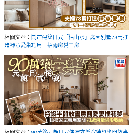
相關文章：
鬧市建築日式「枯山水」庭園別墅78萬打
造禪意愛巢巧用一招兩房變三房
相關文章：
90萬築元朗日式侘寂安樂窩特設半開放書