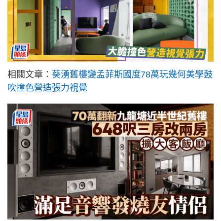
相關文章：
葵湧舊樓變孟菲斯國度78萬玩幾何美學鼓
吹撞色營造張力視覺