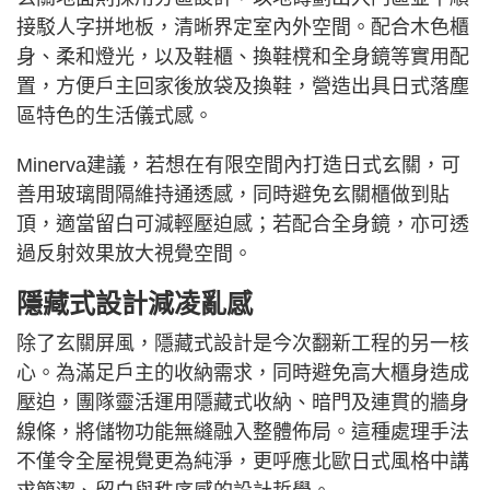
接駁人字拼地板，清晰界定室內外空間。配合木色櫃
身、柔和燈光，以及鞋櫃、換鞋櫈和全身鏡等實用配
置，方便戶主回家後放袋及換鞋，營造出具日式落塵
區特色的生活儀式感。
Minerva建議，若想在有限空間內打造日式玄關，可
善用玻璃間隔維持通透感，同時避免玄關櫃做到貼
頂，適當留白可減輕壓迫感；若配合全身鏡，亦可透
過反射效果放大視覺空間。
隱藏式設計減凌亂感
除了玄關屏風，隱藏式設計是今次翻新工程的另一核
心。為滿足戶主的收納需求，同時避免高大櫃身造成
壓迫，團隊靈活運用隱藏式收納、暗門及連貫的牆身
線條，將儲物功能無縫融入整體佈局。這種處理手法
不僅令全屋視覺更為純淨，更呼應北歐日式風格中講