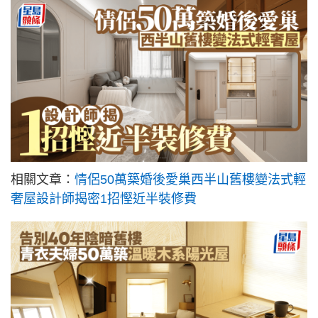
相關文章：
情侶50萬築婚後愛巢西半山舊樓變法式輕
奢屋設計師揭密1招慳近半裝修費