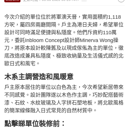
今次介紹的單位位於將軍澳天晉，實用面積約1,118
方呎，屬四房兩廳間隔。戶主為港日夫婦，希望單位
設計可同時滿足便捷與私隱度。他們斥資約110萬
元，委託Inbloom Concept設計師Minerva Wong操
刀，將原本設計較陳舊及以現成傢俬為主的單位，徹
底改造成兼具私隱度、極致收納量及生活儀式感的北
歐日式和風宅。
木系主調營造和風暖意
戶主原本居住的單位以白色為主，今次希望新居帶來
不同感覺。設計團隊遂以木色作主調，巧妙配搭藝術
漆、石紋、水紋玻璃及人字拼石塑地板，將北歐風格
的簡潔線條融入日式常見的自然材質中。
點擊睇單位裝修前：