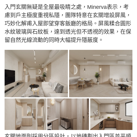
入門玄關無疑是全屋最吸睛之處，Minerva表示，考
慮到戶主極度重視私隱，團隊特意在玄關增設屏風，
巧妙化解甫入屋即望穿客飯廳的格局。屏風糅合圓形
水紋玻璃與石紋板，達到透光但不透視的效果，在保
留自然光線流動的同時大幅提升隱蔽度。
玄關地面則採用分區設計，以地磚劃出入門區並平順