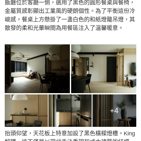
飯廳位於客廳一側，選用了黑色的圓形餐桌與餐椅，
金屬質感彰顯出工業風的硬朗個性。為了平衡這份冷
峻感，餐桌上方懸掛了一盞白色的和紙燈籠吊燈，其
散發的柔和光暈瞬間為用餐區注入了溫馨暖意。
+4
抬頭仰望，天花板上特意加設了黑色橫樑燈槽。King