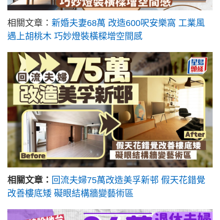
相關文章：
新婚夫妻68萬 改造600呎安樂窩 工業風
遇上胡桃木 巧妙燈裝橫樑增空間感
相關文章：
回流夫婦75萬改造美孚新邨 假天花錯覺
改善樓底矮 礙眼結構牆變藝術區