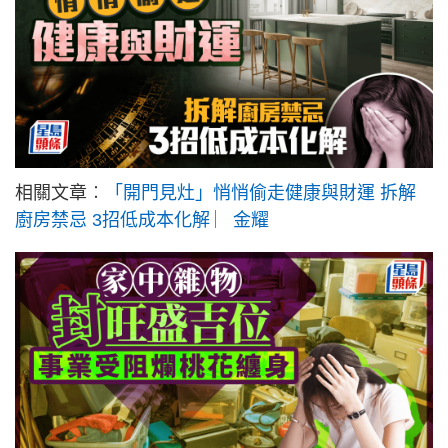
相關文章︰
「開門見灶」悄悄偷走健康與財運 拆解
廚房禁忌 3招低成本化解 ︳金耀