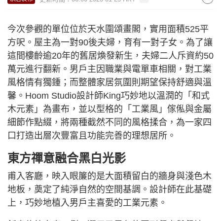
今次參觀的單位位於天水圍頌畫閣，實用面積525平
方呎。屋主為一對90後夫婦，育有一對子女。為了讓
這間樓齡逾20年的舊居煥發新生，夫婦二人斥資約50
萬元進行翻新。男戶主因職業與電單車相關，對工業
風格情有獨鍾；而整體家居氛圍則期望保持舒適與溫
馨。Hoom Studio設計師King巧妙地以溫潤的「和式
木元素」為畫布，並以型格的「工業風」傢俬與金屬
細節作點綴，將兩種截然不同的風格揉合，為一家四
口打造出層次豐富且功能完善的理想居所。
東方禪意融合黑白光影
甫入客廳，映入眼簾的是大面積留白的牆身與淺色木
地板，奠定了純淨自然的空間基調。設計師在此基礎
上，巧妙地植入男戶主喜愛的工業元素。