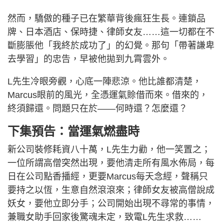
然而，驕傲的種子已在繁華背後瘋狂生長。連鎖品
牌、日本酒店、保時捷、律師女友……這一切都在不
斷膨脹他「我終於成功了」的幻覺。那句「帶著謙卑
去學習」的忠告，早被他拋到九霄雲外。
L先生冷眼旁觀，心底一陣悲涼。他比誰都清楚，
Marcus眼前的風光，全憑運氣賒借而來。借來的，
終須歸還。問題只在於——何時還？怎麼還？
下集預告：當運氣燃盡時
新公司裝修耗資八十萬，L先生力勸，他一笑置之；
一位所謂高僧突然出現，要他清走所有風水佈局，每
日在公司點香播經，更要Marcus每天念經，聲稱只
要持之以恆，生意自然滾滾來；律師女友被高僧說成
妖女，要他立即分手；公司開始出現不尋常的事情，
兼職女助手回家後驚魂未定，致電L先生求救……