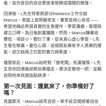
後，這份盲目的自信更逐漸發酵成隱隱的傲慢。
回港後，L先生特意將部分freelance工作交給
Marcus，表面上是照顧老友，實質是用心良苦——
希望他藉此熟習真實的生意運作，學習溝通、管理與
建立口碑，為日後創業鋪路。然而，Marcus嫌棄收
費低、項目小，敷衍了事，從未真心虛心學習。L先
生看在眼裏，憂在心頭：這個朋友擁有令人羨慕的運
氣，卻欠缺與之匹配的實力與態度。
儘管如此，Marcus始終對「做老闆」充滿憧憬。L先
生見他回港後狀態尚算穩定，便決定推他一把，並親
自陪他來找我指點迷津。
第一次見面：運氣來了，你準備好了
嗎？
見面那天，Marcus談笑自若，舉手投足間透著自信