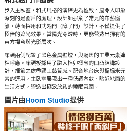
步入主臥室，和式風格的演繹更為極致。最令人印象
深刻的是窗戶的處理，設計師摒棄了常見的布藝窗
簾，轉而採用和式趟門（障子門）設計，不僅提供了
極佳的遮光效果，當陽光穿透時，更能營造出獨有的
東方禪意與光影層次。
床頭兩側配置了黑色金屬壁燈，與廳區的工業元素遙
相呼應。床頭板採用了融入榫卯概念的凹凸結構設
計，細節之處盡顯工藝質感。配合地台床與榻榻米元
素的運用，主臥室展現出一種低調內斂、貼近地面的
生活方式，營造出極致放鬆的睡眠氛圍。
圖片由
Hoom Studio
提供