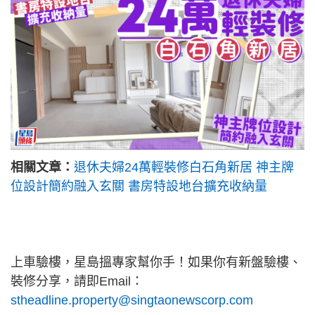
相關文章：
退休夫婦24萬輕裝修白石角新居 神主牌
位設計簡約融入玄關 書房特設地台擴充收納量
上車驗樓，星島搵專家幫你手！如果你有新盤驗樓、
裝修分享，請即Email：
stheadline.property@singtaonewscorp.com