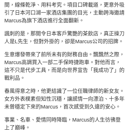
間，線條乾淨、用料考究。項目口碑載道，更意外吸
引了日本河口湖一家酒店集團的目光，主動跨海邀請
Marcus為旗下酒店進行全面翻新。
諷刺的是，那間令日本客戶驚艷的茶飲店，真正操刀
人是L先生，但對外掛的，卻是Marcus公司的招牌。
生意爆發帶來了前所未有的財務自由。飄飄然之際，
Marcus高調買入一部二手保時捷跑車。對他而言，
這不只是代步工具，而是向世界宣告「我成功了」的
戰利品。
春風得意之時，他更結識了一位任職律師的新女友。
女方外表樸素但知性沉穩，讓感情一向漂泊、十多年
未曾穩定下來的Marcus，首次感受到久違的安心。
事業、名車、愛情同時降臨，Marcus的人生彷彿登
上了巔峰。