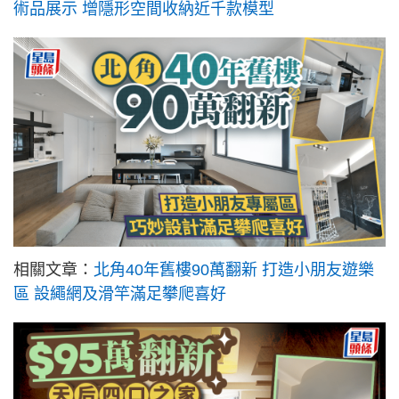
術品展示 增隱形空間收納近千款模型
相關文章：
北角40年舊樓90萬翻新 打造小朋友遊樂
區 設繩網及滑竿滿足攀爬喜好