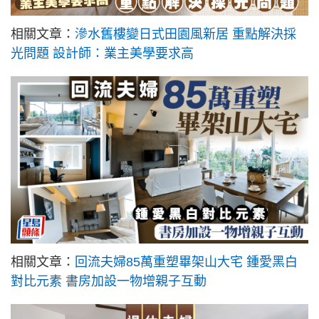
相關文章：
滲水舊樓變日式田園風新居 重點解決採
光問題 設計師：業主美學要求高
相關文章：
回流夫婦85萬重塑畢架山大宅 鍾愛黑白
對比元素 書房加設一物增親子互動