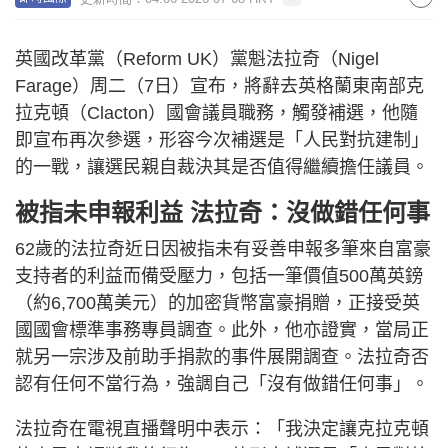
英國改革黨（Reform UK）黨魁法拉奇（Nigel
Farage）周二（7日）宣布，將辭去英格蘭東南部克
拉克頓（Clacton）國會議員職務，觸發補選，他隨
即宣布再次參選，形容今次補選是「人民對抗建制」
的一戰，讓選民親自裁決其是否值得繼續擔任議員。
被指未申報利益 法拉奇：沒做錯任何事
62歲的法拉奇近日因被指未有妥善申報多筆來自富豪
支持者的利益而備受壓力，包括一筆價值500萬英鎊
（約6,700萬美元）的加密貨幣富豪捐贈，正接受英
國國會標準事務專員調查。此外，他亦證實，當局正
就另一宗涉及前助手捐款的事件展開調查。法拉奇否
認有任何不當行為，強調自己「沒有做錯任何事」。
法拉奇在電視直播聲明中表示：「我決定讓克拉克頓