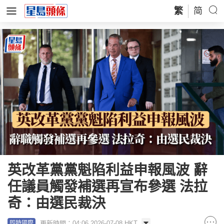
繁
简
英改革黨黨魁陷利益申報風波 辭
任議員觸發補選再宣布參選 法拉
奇：由選民裁決
更新時間：04:06 2026-07-08 HKT
即時國際