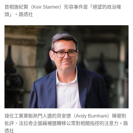
首相施紀賢（Keir Starmer）形容事件是「絕望的政治噱
頭」。路透社
接任工黨黨魁熱門人選的貝安德（Andy Burnham）陣營則
批評，法拉奇企圖藉補選轉移公眾對相關指控的注意力。路
透社