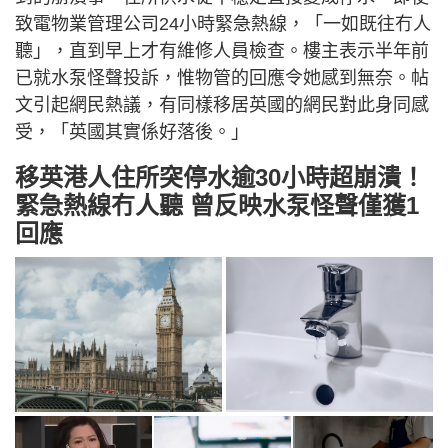
致電物業管理公司24小時緊急熱線，「一如既往冇人
聽」，直到早上才有維修人員檢查。樓主表示半年前
已就水泵怪聲投訴，惟物管的回應令她感到無奈。帖
文引起網民熱議，有同樣移居英國的網民對此身同感
受，「英國其實係好落後。」
移英港人住所突停水逾30小時超崩潰！
緊急熱線冇人聽 曾反映水泵怪聲僅獲1
回應