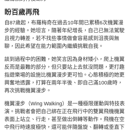
盼百歲再飛
自87歲起，布羅梅奇在過去10年間已累積6次機翼漫
步的經驗。她坦言，隨著年紀增長，自己已無法駕駛
且視力轉差，若不找些事情做會容易感到沮喪與無
聊，因此希望在能力範圍內繼續挑戰自我。
談到過程中的困難，她笑言因為身材矮小，爬上機翼
反而是最難的部分，但只要站上去就沒問題，更打趣
指遊樂場的設施比機翼漫步更可怕。心態積極的她更
興奮地透露，打算在兩年半後、即自己滿100歲時，
再次挑戰機翼漫步。
機翼漫步（Wing Walking）是一種極限運動與特技表
演。挑戰者會把自己綁在正在飛行中的雙翼飛機機翼
表面上站立、行走，甚至做出倒轉等動作。飛機在空
中飛行時速度極快，還可能伴隨盤旋、翻轉或垂直下