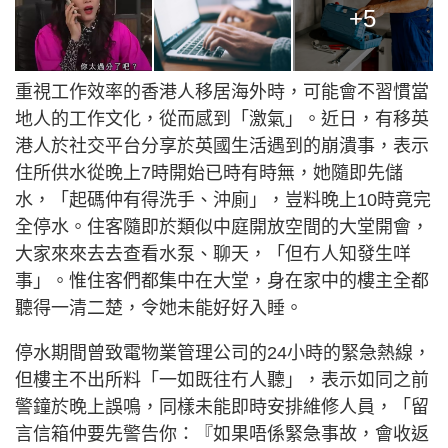
+5
重視工作效率的香港人移居海外時，可能會不習慣當
地人的工作文化，從而感到「激氣」。近日，有移英
港人於社交平台分享於英國生活遇到的崩潰事，表示
住所供水從晚上7時開始已時有時無，她隨即先儲
水，「起碼仲有得洗手、沖廁」，豈料晚上10時竟完
全停水。住客隨即於類似中庭開放空間的大堂開會，
大家來來去去查看水泵、聊天，「但冇人知發生咩
事」。惟住客們都集中在大堂，身在家中的樓主全都
聽得一清二楚，令她未能好好入睡。
停水期間曾致電物業管理公司的24小時的緊急熱線，
但樓主不出所料「一如既往冇人聽」，表示如同之前
警鐘於晚上誤鳴，同樣未能即時安排維修人員，「留
言信箱仲要先警告你：『如果唔係緊急事故，會收返