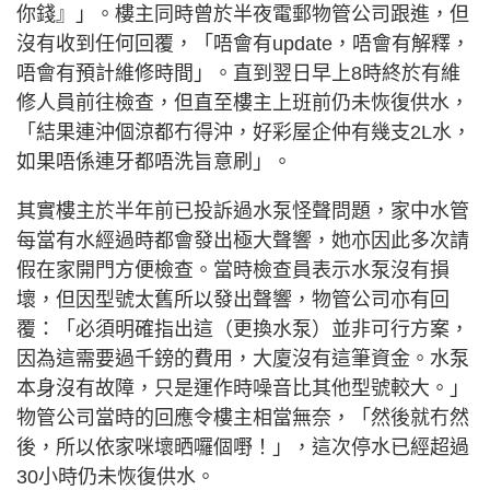
你錢』」。樓主同時曾於半夜電郵物管公司跟進，但
沒有收到任何回覆，「唔會有update，唔會有解釋，
唔會有預計維修時間」。直到翌日早上8時終於有維
修人員前往檢查，但直至樓主上班前仍未恢復供水，
「結果連沖個涼都冇得沖，好彩屋企仲有幾支2L水，
如果唔係連牙都唔洗旨意刷」。
其實樓主於半年前已投訴過水泵怪聲問題，家中水管
每當有水經過時都會發出極大聲響，她亦因此多次請
假在家開門方便檢查。當時檢查員表示水泵沒有損
壞，但因型號太舊所以發出聲響，物管公司亦有回
覆：「必須明確指出這（更換水泵）並非可行方案，
因為這需要過千鎊的費用，大廈沒有這筆資金。水泵
本身沒有故障，只是運作時噪音比其他型號較大。」
物管公司當時的回應令樓主相當無奈，「然後就冇然
後，所以依家咪壞晒囉個嘢！」，這次停水已經超過
30小時仍未恢復供水。