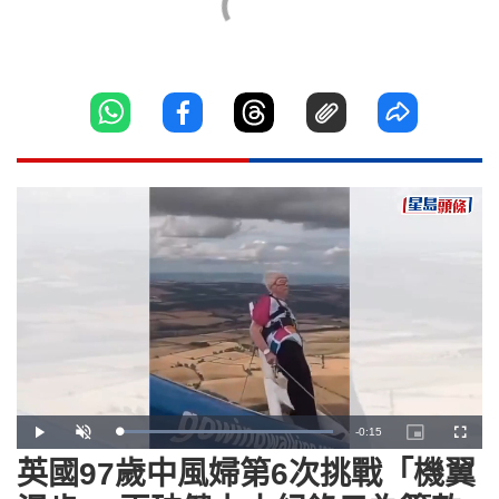
Remaining
-
0:15
Loaded
:
Play
Unmute
Picture-
Fullscr
100.00%
in-
Picture
英國97歲中風婦第6次挑戰「機翼
Time