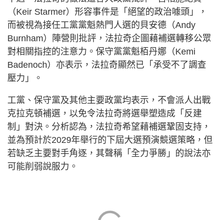
（Keir Starmer）形容事件是「絕望的政治噱頭」，
而被視為接任工黨黨魁熱門人選的貝安德（Andy
Burnham）陣營則批評，法拉奇企圖藉補選轉移公眾
對相關指控的注意力。保守黨黨魁栢丹娜（Kemi
Badenoch）亦表示，法拉奇顯然已「承受不了調查
壓力」。
工黨、保守黨及其他主要政黨均表示，不會派人出戰
克拉克頓補選，以免令法拉奇將選舉塑造成「反建
制」對決。分析認為，法拉奇希望藉補選鞏固支持，
並為預計於2029年舉行的下屆大選預演競選策略，但
若缺乏主要對手角逐，其聲稱「全力爭勝」的說法亦
可能削弱說服力。