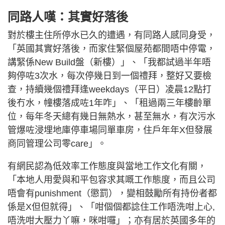
同路人嘆：其實好落後
對於樓主住所停水已久的遭遇，有同路人感同身受，
「英國其實好落後，而家住緊個屋苑都間唔中停電，
講緊係New Build盤（新樓）」、「我都試過半年唔
夠停咗3次水，每次停幾日到一個禮拜，整好又要檢
查，持續幾個禮拜逢weekdays（平日）凌晨12點打
後冇水，幢樓落成咗1年咋」、「租過兩三年樓齡單
位，每年冬天總有幾日無熱水，甚至無水，有次污水
管爆咗浸埋地庫停車場同單車房，住戶年年X但發展
商同管理公司零care」。
有網民認為低效率工作態度與當地工作文化有關，
「本地人用愛與和平包容求其嘅工作態度，而且公司
唔會有punishment（懲罰），變相鼓勵所有持份者都
係是X但但就得」、「咁個個都諗住工作唔洗咁上心,
唔洗咁大壓力丫嘛，咪咁囉」；亦有居於英國多年的