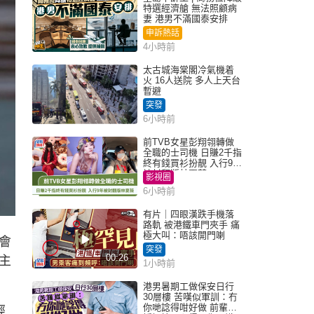
特選經濟艙 無法照顧病
妻 港男不滿國泰安排
申訴熱話
4小時前
太古城海棠閣冷氣機着
火 16人送院 多人上天台
暫避
突發
6小時前
前TVB女星彭翔翎轉做
全職的士司機 日賺2千指
終有錢買衫扮靚 入行9年
被封翻版林夏薇
影視圈
6小時前
有片｜四眼漢跌手機落
路軌 被港鐵車門夾手 痛
極大叫：唔該開門喇
毅會
突發
00:26
主
1小時前
港男暑期工做保安日行
30層樓 苦嘆似軍訓：冇
你哋諗得咁好做 前輩傳
經