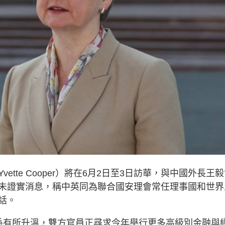
tte Cooper）將在6月2日至3日訪華，與中國外長王
未證實消息，稱中英同為聯合國安理會常任理事國和世界
話。
係有所升溫，雙方官員正尋求今年舉行更多高級別金融與