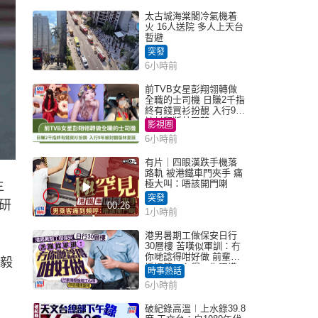
太古城海棠閣冷氣機着
火 16人送院 多人上天台
暫避
突發
6小時前
前TVB女星彭翔翎轉做
全職的士司機 日賺2千指
終有錢買衫扮靚 入行9年
被封翻版林夏薇
影視圈
6小時前
有片｜四眼漢跌手機落
路軌 被港鐵車門夾手 痛
極大叫：唔該開門喇
主
突發
研
00:26
1小時前
港男暑期工做保安日行
30層樓 苦嘆似軍訓：冇
你哋諗得咁好做 前輩傳
王毅
授搵筍工心得：你唔識
時事熱話
揀盤啫｜Juicy叮
6小時前
破紀錄高溫︱上水錄39.8