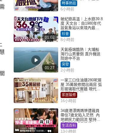
授搵筍工心得：你唔識
時事熱話
需
揀盤啫｜Juicy叮
6小時前
破紀錄高溫︱上水錄39.8
度 天文台：自1980年代
設氣象站以來境內最高
紀錄
社會
01:02
8小時前
上
天氣極端酷熱︱大埔船
慧
灣行山男暈倒 直升機送
院途中不治
突發
01:27
2小時前
關
一家三口住油塘280呎居
屋 35萬裝修間出兩房 弧
形玻璃取代實牆 現代神
枱櫃融入玄關
家居裝修
16小時前
34歲港漂媽媽慘遭裁員
帶住7歲女陷入茫然 內
地網民力勸回流 堅持留
港背後有「長遠規
生活百科
劃」？
13小時前