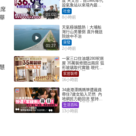
度 天文台：自1980年代
設氣象站以來境內最高
主席
紀錄
社會
01:02
華
8小時前
天氣極端酷熱︱大埔船
灣行山男暈倒 直升機送
院途中不治
突發
01:27
2小時前
一家三口住油塘280呎居
屋 35萬裝修間出兩房 弧
慧
形玻璃取代實牆 現代神
枱櫃融入玄關
家居裝修
16小時前
34歲港漂媽媽慘遭裁員
帶住7歲女陷入茫然 內
地網民力勸回流 堅持留
港背後有「長遠規
生活百科
劃」？
13小時前