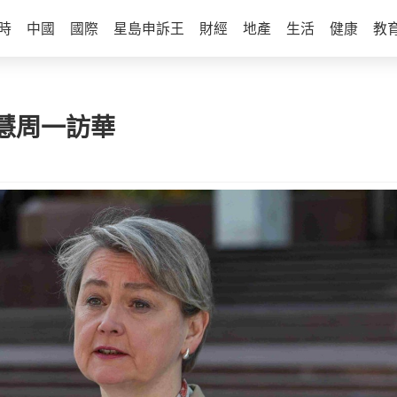
時
中國
國際
星島申訴王
財經
地產
生活
健康
教
慧周一訪華