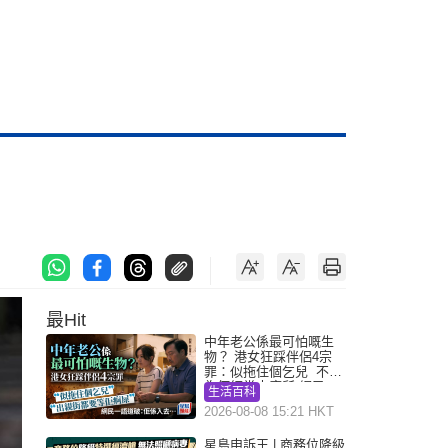
最Hit
中年老公係最可怕嘅生
物？ 港女狂踩伴侶4宗
罪：似拖住個乞兒 不解
為何經常去廁所 網民一
生活百科
語道破
2026-08-08 15:21 HKT
星島申訴王 | 商務位降級