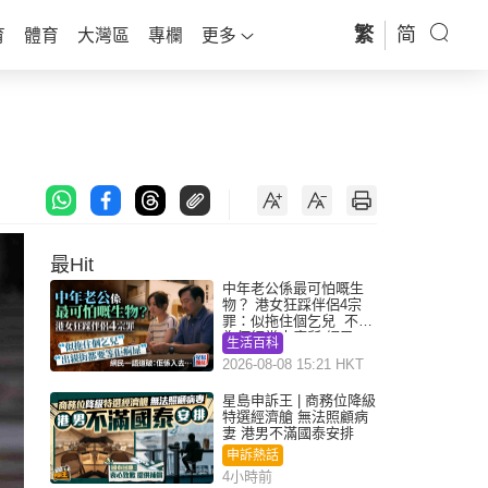
繁
简
育
體育
大灣區
專欄
更多
最Hit
中年老公係最可怕嘅生
物？ 港女狂踩伴侶4宗
罪：似拖住個乞兒 不解
為何經常去廁所 網民一
生活百科
語道破
2026-08-08 15:21 HKT
星島申訴王 | 商務位降級
特選經濟艙 無法照顧病
妻 港男不滿國泰安排
申訴熱話
4小時前