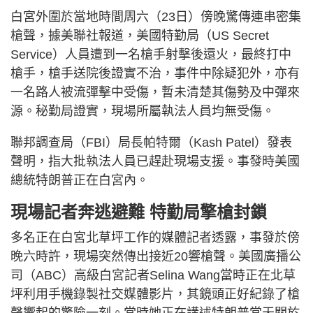
白宮外圍於當地時間周六（23日）傍晚驚傳連串密集
槍聲，據美聯社報道，美國特勤局（US Secret
Service）人員遭到一名槍手射擊後還火，最終打中
槍手，槍手送院後證實不治，事件中除疑犯外，亦有
一名路人被流彈擊中受傷，暫未清楚其傷勢及中彈來
源。秘勤局證實，現場所屬執法人員均無受傷。
聯邦調查局（FBI）局長帕特爾（Kash Patel）發表
聲明，指大批執法人員已趕赴現場支援。事發時美國
總統特朗普正在白宮內。
現場記者奔逃避難 特勤局擎槍封鎖
多名正在白宮北草坪工作的媒體記者透露，事發於傍
晚六時許，現場突然傳出接近20響槍聲。美國廣播公
司（ABC）高級白宮記者Selina Wang當時正在北草
坪利用手機錄製社交媒體影片，其鏡頭正好紀錄了槍