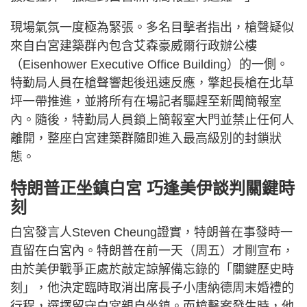
現場氣氛一度極為緊張。多名目擊者指出，槍聲疑似
來自白宮建築群內包含艾森豪威爾行政辦公樓
（Eisenhower Executive Office Building）的一側。
特勤局人員在槍聲響起後迅速反應，擎起長槍在北草
坪一帶推進，並將所有在場記者驅趕至新聞簡報室
內。隨後，特勤局人員鎖上簡報室大門並禁止任何人
離開，整座白宮建築群隨即進入最高級別的封鎖狀
態。
特朗普正坐鎮白宮 巧逢美伊談判關鍵時
刻
白宮發言人Steven Cheung證實，特朗普在事發時一
直留在白宮內。特朗普在前一天（周五）才剛宣布，
由於美伊戰爭正處於敲定諒解備忘錄的「關鍵歷史時
刻」，他決定臨時取消出席長子小唐納德周末婚禮的
行程，選擇留守白宮親自坐鎮。而槍擊案發生時，他