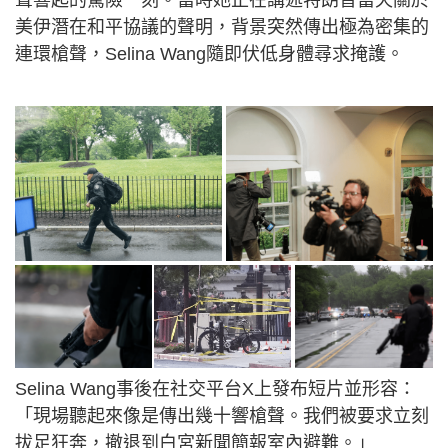
聲響起的驚險一刻。當時她正在講述特朗普當天關於
美伊潛在和平協議的聲明，背景突然傳出極為密集的
連環槍聲，Selina Wang隨即伏低身體尋求掩護。
Selina Wang事後在社交平台X上發布短片並形容：
「現場聽起來像是傳出幾十響槍聲。我們被要求立刻
拔足狂奔，撤退到白宮新聞簡報室內避難。」