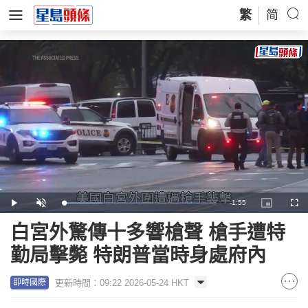
繁
简
Remaining
-
1:55
Loaded
:
Play
Unmute
Picture-
Full
26.13%
in-
Picture
Time
白宮外驚傳十多響槍聲 槍手遭特
勤局擊斃 特朗普當時身處府內
更新時間：09:22 2026-05-24 HKT
即時國際