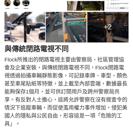
+2
與傳統閉路電視不同
Flock所推出的閉路電視主要由警察局、社區管理協
會及企業安裝，與傳統閉路電視不同，Flock閉路電
視透過拍攝車輛靜態影像，可記錄車牌、車型、顏色
甚至車尾貼紙等特徵，並上載至內部雲端，數據最長
能夠保存1個月，並可供訂閱用戶及跨州警察局共
享。有反對人士擔心，這將允許警察在沒有搜查令的
情況下追蹤車輛，而促使濫用權力事件增加，侵犯美
國人的隱私與公民自由，形容這是一項「危險的工
具」。