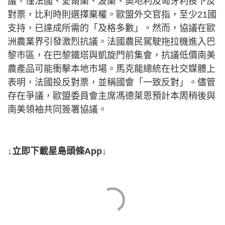
議，僅法國、愛爾蘭、波蘭、奧地利及匈牙利投下反
對票，比利時則選擇棄權。歐盟外交官指，至少21國
支持，已達成所需的「及格多數」。然而，協議在歐
洲農業界引發激烈抗議。法國農民駕駛拖拉機進入巴
黎市區，在巴黎鐵塔與凱旋門前集會，抗議低價南美
農產品可能衝擊本地市場。馬克龍總統在社交媒體上
表明，法國投反對票，並稱國會「一致反對」。儘管
存在爭議，歐盟委員會主席馮德萊恩預計本周稍後與
南美領袖共同簽署協議。
↓立即下載星島頭條App↓