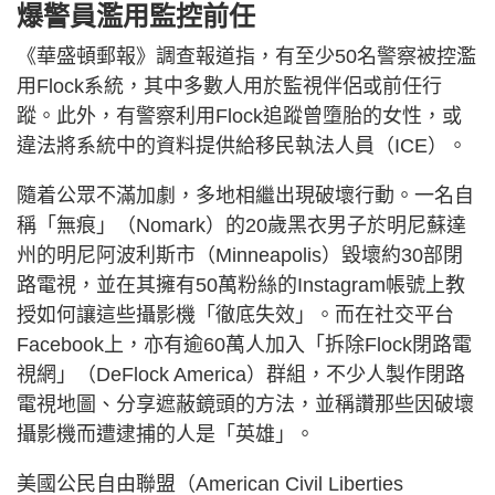
爆警員濫用監控前任
《華盛頓郵報》調查報道指，有至少50名警察被控濫
用Flock系統，其中多數人用於監視伴侶或前任行
蹤。此外，有警察利用Flock追蹤曾墮胎的女性，或
違法將系統中的資料提供給移民執法人員（ICE）。
隨着公眾不滿加劇，多地相繼出現破壞行動。一名自
稱「無痕」（Nomark）的20歲黑衣男子於明尼蘇達
州的明尼阿波利斯市（Minneapolis）毀壞約30部閉
路電視，並在其擁有50萬粉絲的Instagram帳號上教
授如何讓這些攝影機「徹底失效」。而在社交平台
Facebook上，亦有逾60萬人加入「拆除Flock閉路電
視網」（DeFlock America）群組，不少人製作閉路
電視地圖、分享遮蔽鏡頭的方法，並稱讚那些因破壞
攝影機而遭逮捕的人是「英雄」。
美國公民自由聯盟（American Civil Liberties