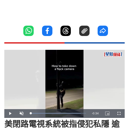
Remaining
-
0:34
Loaded
:
Play
Unmute
Picture-
Fullscr
90.60%
in-
Picture
美閉路電視系統被指侵犯私隱 逾
Time