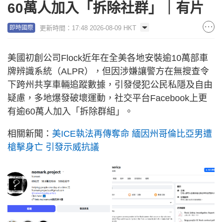
60萬人加入「拆除社群」｜有片
更新時間：17:48 2026-08-09 HKT
即時國際
美國初創公司Flock近年在全美各地安裝逾10萬部車
牌辨識系統（ALPR），但因涉嫌讓警方在無搜查令
下跨州共享車輛追蹤數據，引發侵犯公民私隱及自由
疑慮，多地爆發破壞運動，社交平台Facebook上更
有逾60萬人加入「拆除群組」。
相關新聞：
美ICE執法再傳奪命 緬因州哥倫比亞男遭
槍擊身亡 引發示威抗議