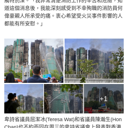
觸特別深。「我非常清楚消防工作的辛苦和危險，知
道這個消息後，我能深刻感受到不幸殉職的消防員何
偉豪親人所承受的痛。衷心希望受火災事件影響的人
都能有所安慰。」
+1
卑詩省議員屈潔冰(Teresa Wat)和省議員陳瀚生(Hon
Chan)也不約而同在周三的卑詩省議會上發表對香港