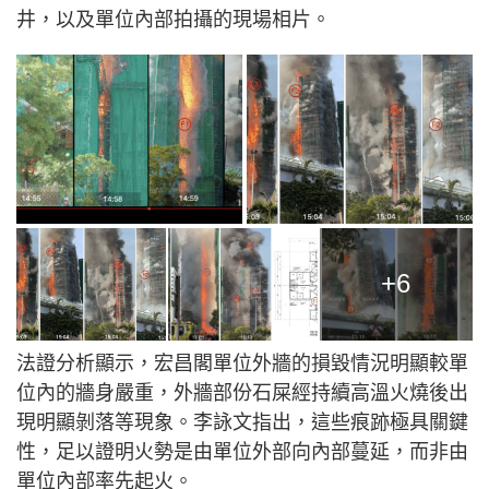
井，以及單位內部拍攝的現場相片。
+6
法證分析顯示，宏昌閣單位外牆的損毀情況明顯較單
位內的牆身嚴重，外牆部份石屎經持續高溫火燒後出
現明顯剝落等現象。李詠文指出，這些痕跡極具關鍵
性，足以證明火勢是由單位外部向內部蔓延，而非由
單位內部率先起火。