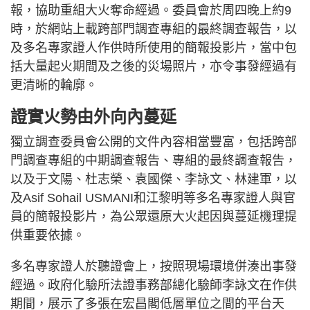
報，協助重組大火奪命經過。委員會於周四晚上約9
時，於網站上載跨部門調查專組的最終調查報告，以
及多名專家證人作供時所使用的簡報投影片，當中包
括大量起火期間及之後的災場照片，亦令事發經過有
更清晰的輪廓。
證實火勢由外向內蔓延
獨立調查委員會公開的文件內容相當豐富，包括跨部
門調查專組的中期調查報告、專組的最終調查報告，
以及于文陽、杜志榮、袁國傑、李詠文、林建軍，以
及Asif Sohail USMANI和江黎明等多名專家證人與官
員的簡報投影片，為公眾還原大火起因與蔓延機理提
供重要依據。
多名專家證人於聽證會上，按照現場環境併湊出事發
經過。政府化驗所法證事務部總化驗師李詠文在作供
期間，展示了多張在宏昌閣低層單位之間的平台天