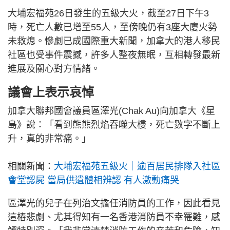
大埔宏福苑26日發生的五級大火，截至27日下午3
時，死亡人數已增至55人，至傍晚仍有3座大廈火勢
未救熄。慘劇已成國際重大新聞，加拿大的港人移民
社區也受事件震撼，許多人整夜無眠，互相轉發最新
進展及關心對方情緒。
議會上表示哀悼
加拿大聯邦國會議員區澤光(Chak Au)向加拿大《星
島》說：「看到熊熊烈焰吞噬大樓，死亡數字不斷上
升，真的非常痛。」
相關新聞：
大埔宏福苑五級火｜逾百居民排隊入社區
會堂認屍 當局供遺體相辨認 有人激動痛哭
區澤光的兒子在列治文擔任消防員的工作，因此看見
這樁悲劇、尤其得知有一名香港消防員不幸罹難，感