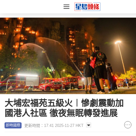
大埔宏福苑五級火︱慘劇震動加
國港人社區 徹夜無眠轉發進展
更新時間：17:41 2025-11-27 HKT
即時國際