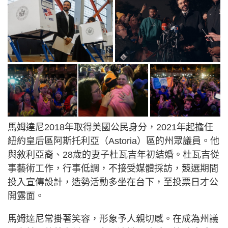
馬姆達尼2018年取得美國公民身分，2021年起擔任
紐約皇后區阿斯托利亞（Astoria）區的州眾議員。他
與敘利亞裔、28歲的妻子杜瓦吉年初結婚。杜瓦吉從
事藝術工作，行事低調，不接受媒體採訪，競選期間
投入宣傳設計，造勢活動多坐在台下，至投票日才公
開露面。
馬姆達尼常掛著笑容，形象予人親切感。在成為州議