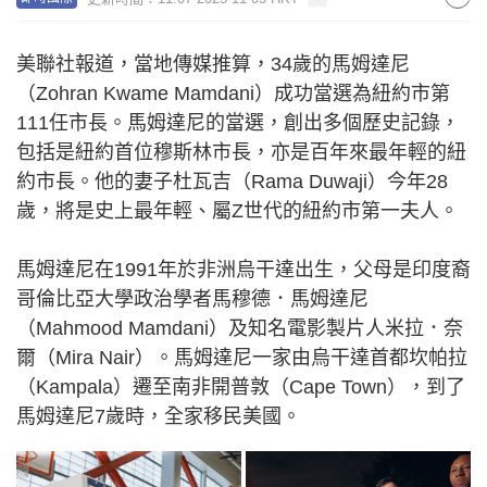
美聯社報道，當地傳媒推算，34歲的馬姆達尼
（Zohran Kwame Mamdani）成功當選為紐約市第
111任市長。馬姆達尼的當選，創出多個歷史記錄，
包括是紐約首位穆斯林市長，亦是百年來最年輕的紐
約市長。他的妻子杜瓦吉（Rama Duwaji）今年28
歲，將是史上最年輕、屬Z世代的紐約市第一夫人。
馬姆達尼在1991年於非洲烏干達出生，父母是印度裔
哥倫比亞大學政治學者馬穆德．馬姆達尼
（Mahmood Mamdani）及知名電影製片人米拉．奈
爾（Mira Nair）。馬姆達尼一家由烏干達首都坎帕拉
（Kampala）遷至南非開普敦（Cape Town），到了
馬姆達尼7歲時，全家移民美國。