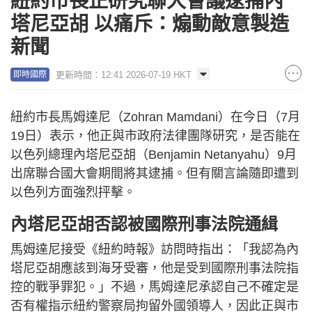
紐約市長正研究聯大會議逮捕內
塔尼亞胡 以痛斥：煽動敵意製造
新聞
更新時間：12:41 2026-07-19 HKT
即時國際
紐約市長馬姆達尼（Zohran Mamdani）在今日（7月
19日）表示，他正與市政府法律團隊研究，是否能在
以色列總理內塔尼亞胡（Benjamin Netanyahu）9月
出席聯合國大會期間將其逮捕。但有關言論隨即遭到
以色列方面強烈抨擊。
內塔尼亞胡否認被國際刑事法院通緝
馬姆達尼接受《紐約時報》訪問時指出：「我認為內
塔尼亞胡應該到海牙受審，他是受到國際刑事法院指
控的戰爭罪犯。」不過，馬姆達尼承認自己不確定是
否有權指示紐約警察局拘留外國領導人，因此正與市