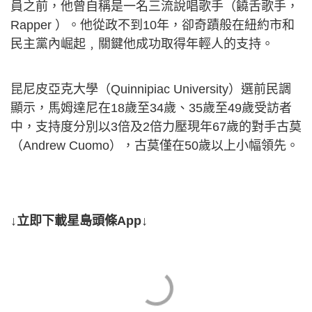
員之前，他曾自稱是一名三流說唱歌手（饒舌歌手，
Rapper ）。他從政不到10年，卻奇蹟般在紐約市和
民主黨內崛起﹐關鍵他成功取得年輕人的支持。
昆尼皮亞克大學（Quinnipiac University）選前民調
顯示，馬姆達尼在18歲至34歲、35歲至49歲受訪者
中，支持度分別以3倍及2倍力壓現年67歲的對手古莫
（Andrew Cuomo），古莫僅在50歲以上小幅領先。
↓立即下載星島頭條App↓