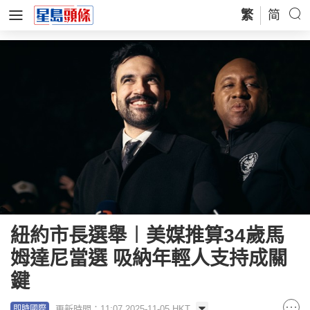
繁
简
紐約市長選舉︱美媒推算34歲馬
姆達尼當選 吸納年輕人支持成關
鍵
更新時間：11:07 2025-11-05 HKT
即時國際