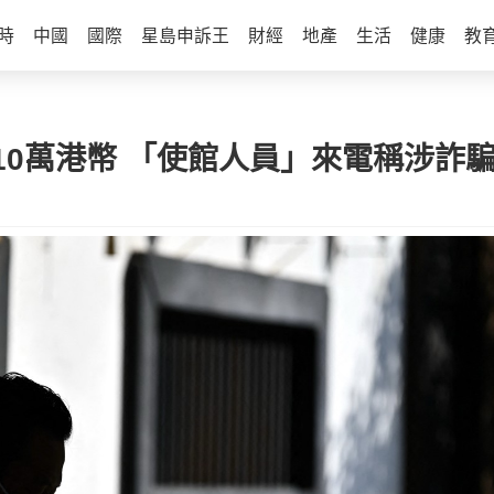
時
中國
國際
星島申訴王
財經
地產
生活
健康
教
0萬港幣 「使館人員」來電稱涉詐