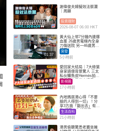
謝偉俊夫婦擬效法蔡瀾
｜周顯
投資理財
2026-08-07 06:00 HKT
黃大仙上邨7分鐘內連爆
血案 26歲男電梯內全身
刀傷送院 另一46歲男倒
斃平台
突發
01:37
5小時前
愛回家大結局｜7大綠葉
身家過億背景驚人 三太
私伙鱷魚皮Hermès拍劇
國
蘇姐原來是半山樓后
影視圈
調
17小時前
內地媽居港心得「不要
臉的人得到一切」！分
享3方面「豁出去」有著
數 網民：你好厲害
生活百科
21小時前
港男偷聽驚悉老竇坐擁