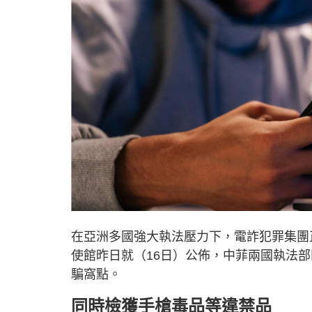
在亞洲多國強大執法壓力下，電詐犯罪集團
使館昨日就（16日）公佈，中菲兩國執法
騙窩點。
同時檢獲手槍毒品等違禁品