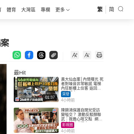
繁
简
育
體育
大灣區
專欄
更多
騙案
最Hit
黃大仙血案│內情曝光 死
者對噪音非常敏感 電梯
內狂斬樓上住客 返回住
所墮樓亡
突發
01:37
4小時前
陳錦鴻保護自閉兒受訪
變嗌交？ 激動反駁顏聯
武：我擔心咁又點 網民
批主持咄咄逼人
影視圈
4小時前