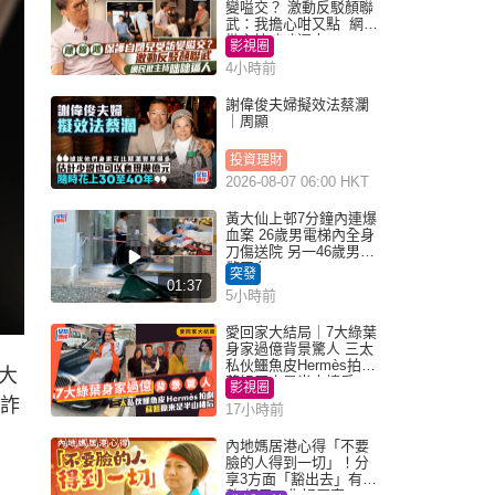
變嗌交？ 激動反駁顏聯
武：我擔心咁又點 網民
批主持咄咄逼人
影視圈
4小時前
謝偉俊夫婦擬效法蔡瀾
｜周顯
投資理財
2026-08-07 06:00 HKT
黃大仙上邨7分鐘內連爆
血案 26歲男電梯內全身
刀傷送院 另一46歲男倒
斃平台
突發
01:37
5小時前
愛回家大結局｜7大綠葉
身家過億背景驚人 三太
私伙鱷魚皮Hermès拍劇
大
蘇姐原來是半山樓后
影視圈
絡詐
17小時前
內地媽居港心得「不要
臉的人得到一切」！分
享3方面「豁出去」有著