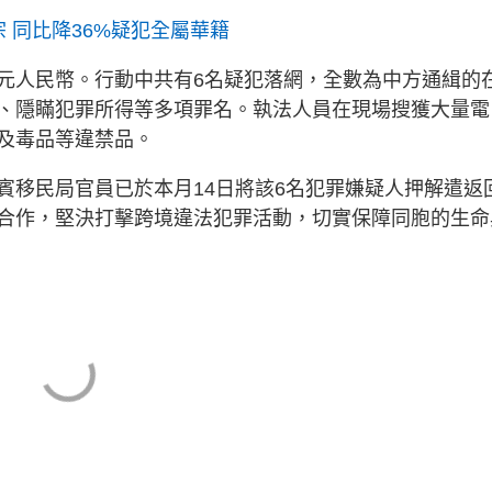
 同比降36%疑犯全屬華籍
元人民幣。行動中共有6名疑犯落網，全數為中方通緝的
、隱瞞犯罪所得等多項罪名。執法人員在現場搜獲大量電
及毒品等違禁品。
賓移民局官員已於本月14日將該6名犯罪嫌疑人押解遣返
合作，堅決打擊跨境違法犯罪活動，切實保障同胞的生命