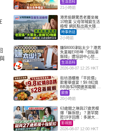
數 網民：你好厲害
生活百科
21小時前
港男偷聽驚悉老竇坐擁
在
10物業 父母常喊窮生活
極慳 網民點出兩大隱
憂：未必是隱形富豪｜
時事熱話
Juicy叮
2小時前
嫌$8000津貼太少？港男
回
失業報ERB呻「倒貼車
飯錢」遭培訓中心怒轟
與
網民幽默教路：揀呢類
生活百科
課程唔會蝕...
2026-08-07 12:25 HKT
街坊酒樓推「平民價」
歎奢華盛宴！$9.8紅燒
BB鴿/$28開邊蒸龍蝦 3
大晚餐超值優惠
飲食
20小時前
63歲關之琳與27歲男模
爆「嫲孫戀」？激罕開
腔19字回應：多謝大家
掛念近況
影視圈
2026-08-07 12:00 HKT