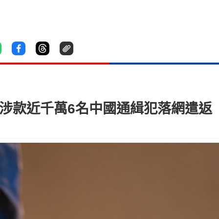
 涉款近千萬6名中國通緝犯落網遣返