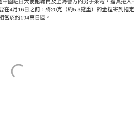
稱是中國駐日大使館職員及上海警方的男子來電，指其捲入
在4月16日之前，將20克（約5.3錢重）的金粒寄到指
當於約194萬日圓。