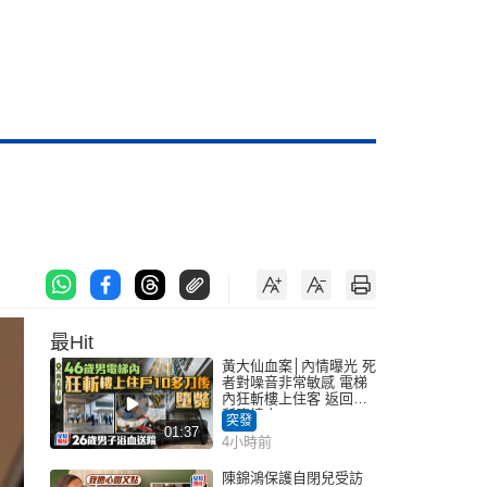
最Hit
黃大仙血案│內情曝光 死
者對噪音非常敏感 電梯
內狂斬樓上住客 返回住
所墮樓亡
突發
01:37
4小時前
陳錦鴻保護自閉兒受訪