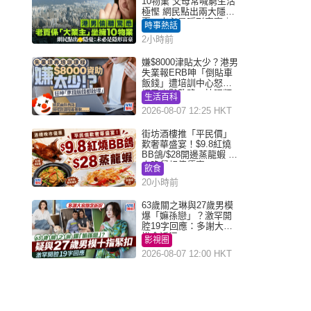
10物業 父母常喊窮生活
極慳 網民點出兩大隱
憂：未必是隱形富豪｜
時事熱話
Juicy叮
2小時前
嫌$8000津貼太少？港男
失業報ERB呻「倒貼車
飯錢」遭培訓中心怒轟
網民幽默教路：揀呢類
生活百科
課程唔會蝕...
2026-08-07 12:25 HKT
街坊酒樓推「平民價」
歎奢華盛宴！$9.8紅燒
BB鴿/$28開邊蒸龍蝦 3
大晚餐超值優惠
飲食
20小時前
63歲關之琳與27歲男模
爆「嫲孫戀」？激罕開
腔19字回應：多謝大家
掛念近況
影視圈
2026-08-07 12:00 HKT