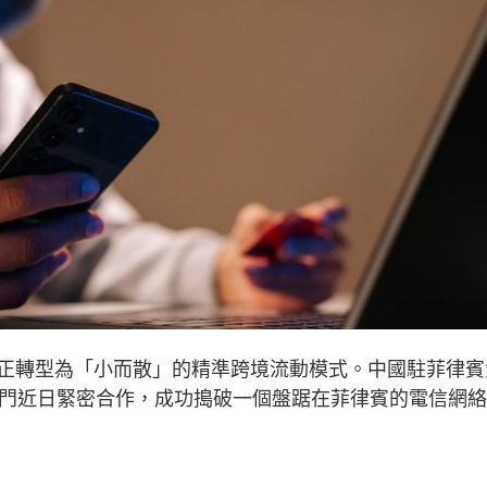
正轉型為「小而散」的精準跨境流動模式。中國駐菲律賓
部門近日緊密合作，成功搗破一個盤踞在菲律賓的電信網