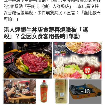
式牛丼店享用壽喜燒鍋，但她於用餐時被鄰桌女食客
的1個舉動「爭啲比（俾）人謀殺咗」。幸店員冷靜
妥善處理後無礙，事件震驚網民，直言：「蠢比惡天
可怕！」
港人連鎖牛丼店食壽喜燒險被「謀
殺」？全因女食客用餐時1舉動
+13