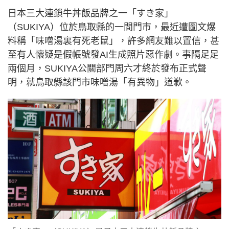
日本三大連鎖牛丼飯品牌之一「すき家」
（SUKIYA）位於鳥取縣的一間門市，最近遭圖文爆
料稱「味噌湯裏有死老鼠」，許多網友難以置信，甚
至有人懷疑是假帳號發AI生成照片惡作劇。事隔足足
兩個月，SUKIYA公關部門周六才終於發布正式聲
明，就鳥取縣該門市味噌湯「有異物」道歉。