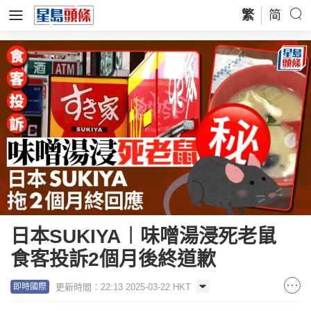
繁
简
日本SUKIYA︱味噌湯浸死老鼠
食客投訴2個月後終道歉
更新時間：22:13 2025-03-22 HKT
即時國際