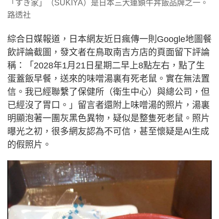
「すき家」（SUKIYA）是日本三大連鎖牛丼飯品牌之一。
路透社
綜合日媒報道，日本網友近日瘋傳一則Google地圖餐
飲評論截圖，發文者在鳥取南吉方店的頁面留下評論
稱：「2028年1月21日星期二早上8點左右，點了生
蛋蓋飯早餐，送來的味噌湯裏有死老鼠。實在無法置
信。我已經聯繫了保健所（衛生中心）與總公司，但
已經沒了胃口。」留言者還附上味噌湯的照片，湯裏
明顯泡著一團灰黑色異物，疑似是整隻死老鼠。照片
曝光之初，很多網友認為不可信，甚至懷疑是AI生成
的假照片。