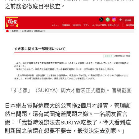
之前務必徹底目視檢查。
「すき家」（SUKIYA）周六才發表正式道歉。 官網截圖
日本網友質疑這麼大的公司拖2個月才證實，管理顯
然出問題，還有試圖掩蓋問題之嫌。一名網友留言
說：「我暫時沒辦法去SUKIYA吃飯了，今天看到這
則新聞之前還在想要不要去，最後決定去別家。」