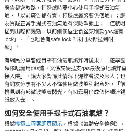
廣告都會教路，打邊爐時要小心使用手提式石油氣
爐，「以前廣告都有賣，打邊爐最緊要係個爐」；網
友質疑正常手提式石油氣爐有保險掣鎖上，「佢就咁
掹到出嚟都幾勁，以前細個屋企食盆菜嗰款gas爐有
lock」、「乜唔會有safe lock？未閂火都掹到咁
癲」。
有網民分享曾經目擊石油氣瓶爆炸時後果，「遊學團
領隊唔識用gas爐，又係夾硬掹支gas最後原地爆炸直
接入院」，讓大家警惕此情況下爆炸會波及旁人；也
有網友分享有不少人不懂使用微波爐引起意外，「前
排見到有部微波爐着閃光，有個蠢男仔成個杯麵連錫
紙放入去」。
如何安全使用手提卡式石油氣爐？
根據
機電工程署網頁顯示
，根據《氣體安全條例》，