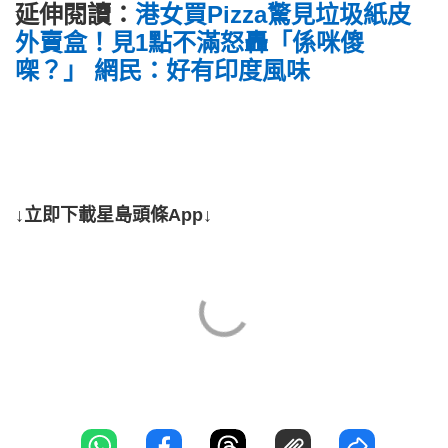
延伸閱讀：
港女買Pizza驚見垃圾紙皮
外賣盒！見1點不滿怒轟「係咪傻
㗎？」 網民：好有印度風味
↓立即下載星島頭條App↓