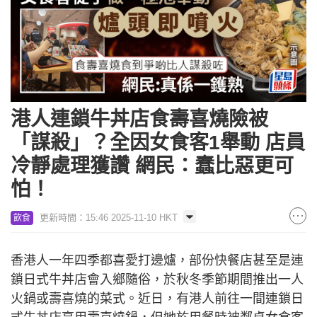
港人連鎖牛丼店食壽喜燒險被
「謀殺」？全因女食客1舉動 店員
冷靜處理獲讚 網民：蠢比惡更可
怕！
更新時間：15:46 2025-11-10 HKT
飲食
香港人一年四季都喜愛打邊爐，部份快餐店甚至是連
鎖日式牛丼店會入鄉隨俗，於秋冬季節期間推出一人
火鍋或壽喜燒的菜式。近日，有港人前往一間連鎖日