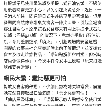
打邊爐常見使用電磁爐及手提卡式石油氣爐，不過使
用後者時需更加小心，以免引起火災意外。近日，一
名港人前往一間連鎖日式牛丼店享用壽喜燒鍋，但用
餐期間竟然傳來鄰桌女食客一陣尖叫聲，引起全場食
客注目關心。原來該名女食客未有關上手提卡式石油
氣爐（俗稱gas爐）的情況下，竟然徒手取出石油氣
瓶，令到整個爐頭「噴火」，引起現場的安全危機。
圍觀的女事主補充店員即時上前了解情況，並安撫女
食客及收走燒燶物品，「唔知點解佢會咁掹，但當時
店員係做得ok」，今次事件令女事主感嘆「原來打邊
爐都要有常識」。
網民大驚：蠢比惡更可怕
對於女食客的舉動，不少網民認為她欠缺常識，震驚
她竟然直接取出石油氣罐：「蠢比惡更可怕！」、
「俾店員整咪算」、「溫馨提示教人點樣安全使用爐
具，呢啲一有意外就真係一鑊熟」。有網民分享往時