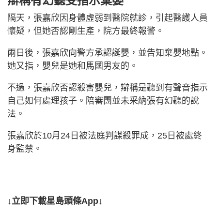
辯稱有幻聽受指示棄嬰
隔天，張嘉欣因身體虛弱到醫院就診，引起醫護人員
懷疑，但她否認剛生產，院方最終報警。
兩日後，張嘉欣向警方承認誕嬰，並告知棄嬰地點。
她又指，嬰兒是她和馬國男友的。
不過，張嘉欣否認殺害嬰兒，辯稱是聽到有聲音指示
自己如何處理孩子。陪審團並未采納張有幻聽的說
法。
張嘉欣於10月24日被法庭判謀殺罪成，25日被處終
身監禁。
↓立即下載星島頭條App↓