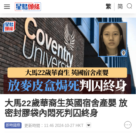
繁
简
大馬22歲華裔生英國宿舍產嬰 放
密封膠袋內悶死判囚終身
更新時間：11:46 2024-10-27 HKT
即時國際