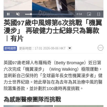
Remaining
-
0:13
Loaded
:
Pause
Unmute
Picture-
Fullscr
100.00%
in-
Picture
英國97歲中風婦第6次挑戰「機翼
Time
漫步」 再破健力士紀錄只為籌款
︱有片
更新時間：17:01 2026-08-06 HKT
即時國際
英國97歲老婦人布羅梅奇（Betty Bromage）近日第
六次完成「機翼漫步」（Wing Walking）極限運動，
並刷新自己保持的「全球最年長女性機翼漫步者」健
力士世界紀錄。她此舉旨在為去年為其治療中風的醫
院籌集善款，並計劃於100歲時再度挑戰。
為感謝醫療團隊而挑戰