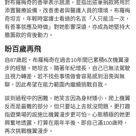
對布羅梅奇的善舉表示感激，並指出這筆捐款將用於
添置醫療設備，改善患者與醫護人員的環境。布羅梅
奇坦言，年輕時當護士看過的名言「人只能活一次，
有善事就應及時做」對她影響深遠，亦成為她堅持大
膽籌款的背後動力。
盼百歲再飛
自87歲起，布羅梅奇在過去10年間已累積6次機翼漫
步的經驗。她坦言，隨著年紀增長，自己已無法駕駛
且視力轉差，若不找些事情做會容易感到沮喪與無
聊，因此希望在能力範圍內繼續挑戰自我。
談到過程中的困難，她笑言因為身材矮小，爬上機翼
反而是最難的部分，但只要站上去就沒問題，更打趣
指遊樂場的設施比機翼漫步更可怕。心態積極的她更
興奮地透露，打算在兩年半後、即自己滿100歲時，
再次挑戰機翼漫步。