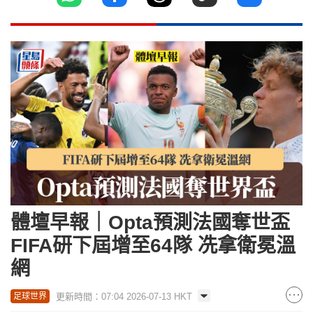
體壇早報｜Opta預測法國奪世盃
FIFA研下屆增至64隊 冼拿衛冕溫
網
更新時間：07:04 2026-07-13 HKT
足球世界