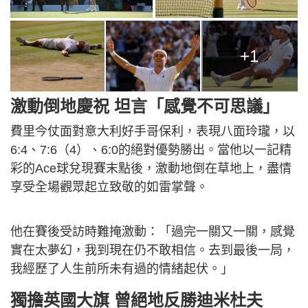
+1
激動倒地慶祝 坦言「感覺不可思議」
費里今仗面對意大利好手哥保利，表現八面玲瓏，以
6:4、7:6（4）、6:0的絕對優勢勝出。當他以一記精
彩的Ace球兌現賽末點後，激動地倒在草地上，盡情
享受全場觀眾起立致敬的如雷掌聲。
他在賽後受訪時難掩激動：「過完一關又一關，感覺
實在太夢幻，我到現在仍不敢相信。去到最後一局，
我經歷了人生前所未有過的情緒起伏。」
獨擔英國大旗 曾絕地反勝迪米杜夫