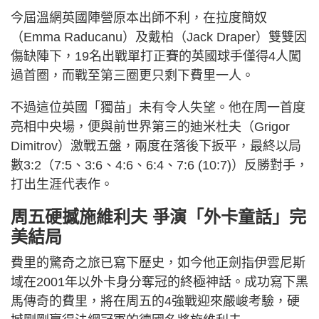
今屆溫網英國陣營原本出師不利，在拉度簡奴
（Emma Raducanu）及戴柏（Jack Draper）雙雙因
傷缺陣下，19名出戰單打正賽的英國球手僅得4人闖
過首圈，而戰至第三圈更只剩下費里一人。
不過這位英國「獨苗」未有令人失望。他在周一首度
亮相中央場，便與前世界第三的迪米杜夫（Grigor
Dimitrov）激戰五盤，兩度在落後下扳平，最終以局
數3:2（7:5、3:6、4:6、6:4、7:6 (10:7)）反勝對手，
打出生涯代表作。
周五硬撼施維利夫 爭演「外卡童話」完
美結局
費里的驚奇之旅已寫下歷史，如今他正劍指伊雲尼斯
域在2001年以外卡身分奪冠的終極神話。成功寫下黑
馬傳奇的費里，將在周五的4強戰迎來嚴峻考驗，硬