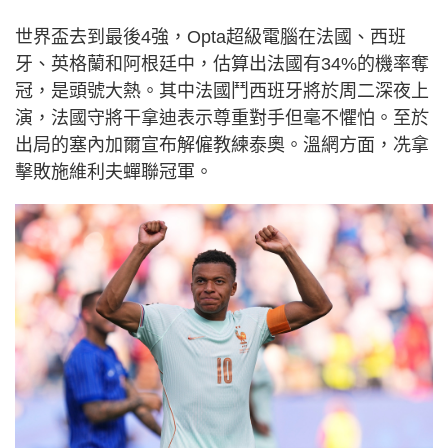
世界盃去到最後4強，Opta超級電腦在法國、西班
牙、英格蘭和阿根廷中，估算出法國有34%的機率奪
冠，是頭號大熱。其中法國鬥西班牙將於周二深夜上
演，法國守將干拿迪表示尊重對手但毫不懼怕。至於
出局的塞內加爾宣布解僱教練泰奧。溫網方面，冼拿
擊敗施維利夫蟬聯冠軍。