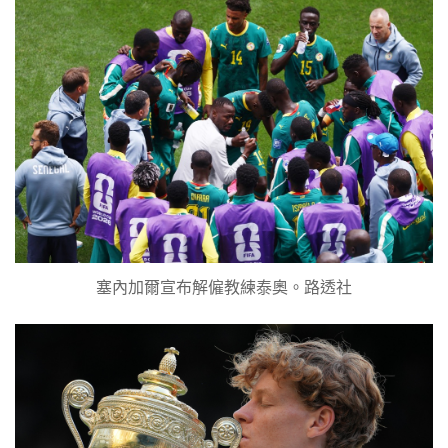
塞內加爾宣布解僱教練泰奧。路透社