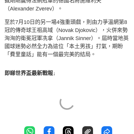
撼剛剛贏得法網冠軍的德國名將施維利夫
（Alexander Zverev）。
至於7月10日的另一場4強重頭戲，則由力爭溫網第8
冠的傳奇球王祖高域（Novak Djokovic），火併來勢
洶洶的衛冕冠軍冼拿（Jannik Sinner）。屆時當地英
國球迷勢必然全力為這位「本土男孩」打氣，期盼
「費里童話」能有一個最完美的結局。
即睇世界盃最新戰報↓