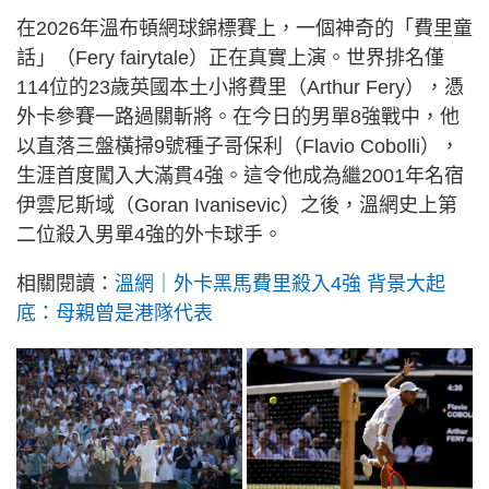
在2026年溫布頓網球錦標賽上，一個神奇的「費里童
話」（Fery fairytale）正在真實上演。世界排名僅
114位的23歲英國本土小將費里（Arthur Fery），憑
外卡參賽一路過關斬將。在今日的男單8強戰中，他
以直落三盤橫掃9號種子哥保利（Flavio Cobolli），
生涯首度闖入大滿貫4強。這令他成為繼2001年名宿
伊雲尼斯域（Goran Ivanisevic）之後，溫網史上第
二位殺入男單4強的外卡球手。
相關閱讀：
溫網｜外卡黑馬費里殺入4強 背景大起
底：母親曾是港隊代表