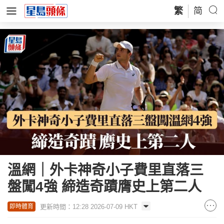
繁
简
溫網｜外卡神奇小子費里直落三
盤闖4強 締造奇蹟膺史上第二人
更新時間：12:28 2026-07-09 HKT
即時體育