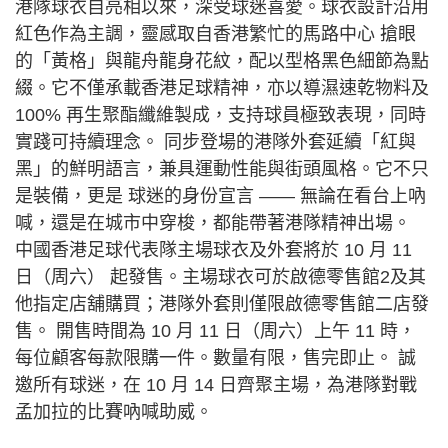
港隊球衣自亮相以來，深受球迷喜愛。球衣設計沿用
紅色作為主調，靈感取自香港繁忙的馬路中心 搶眼
的「黃格」與龍舟龍身花紋，配以型格黑色細節為點
綴。它不僅承載香港足球精神，亦以導濕速乾物料及
100% 再生聚酯纖維製成，支持球員極致表現，同時
實踐可持續理念。 同步登場的港隊外套延續「紅與
黑」的鮮明語言，兼具運動性能與街頭風格。它不只
是裝備，更是 球迷的身份宣言 —— 無論在看台上吶
喊，還是在城市中穿梭，都能帶著港隊精神出場。
中國香港足球代表隊主場球衣及外套將於 10 月 11
日（周六） 起發售。主場球衣可於啟德零售館2及其
他指定店舖購買；港隊外套則僅限啟德零售館二店發
售。 開售時間為 10 月 11 日（周六）上午 11 時，
每位顧客每款限購一件。數量有限，售完即止。 誠
邀所有球迷，在 10 月 14 日齊聚主場，為港隊對戰
孟加拉的比賽吶喊助威。