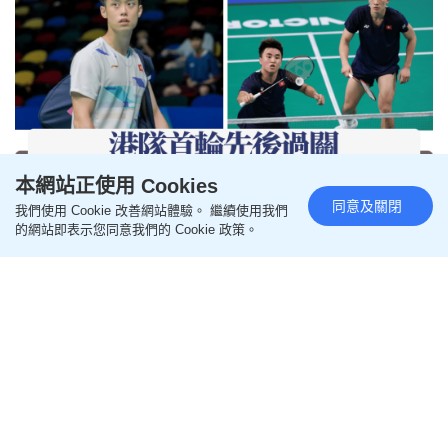
本網站正使用 Cookies
同意及關閉
我們使用 Cookie 改善網站體驗。 繼續使用我們
韓國羽毛球公開賽｜港隊首輪先
的網站即表示您同意我們的 Cookie 政策。
後過關 單雙打携手挺進16強
更新時間：12:32 2026-08-05 HKT
即時體育
超級300韓國羽毛球公開賽首輪，港隊周三（5日）先
後過關，男單小將吳英倫以2：1淘汰美國選手阿爾卡
拉（Mark Shelley Alcala）；男雙組合洪魁駿/呂俊瑋
則2：0輕取東道主組合金民勝/李相元，輕鬆晉級16