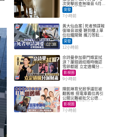
次突擊巡查無噪音 6月批
死者邨內調遷
突發
7小時前
黃大仙血案│死者預謀報
復噪音滋擾 聽到樓上單
位拉鐵閘聲 攜刀等𨋢伏
擊傷者
突發
02:38
12小時前
佘詩曼參加豪門婚宴拭
淚？屢錯過結婚時機認
雪卵都遲 立定遺囑分派
財產
影視圈
9小時前
陳凱琳育兒掀爭議狂被
翻舊帳 搭電車霸位再引
公關災難被批欠公德心
網民質疑扮貼地？
影視圈
7小時前