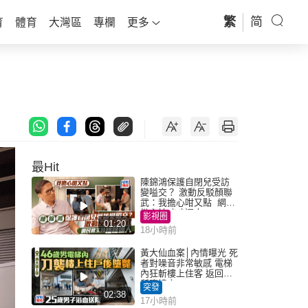
繁
简
育
體育
大灣區
專欄
更多
最Hit
陳錦鴻保護自閉兒受訪
變嗌交？ 激動反駁顏聯
武：我擔心咁又點 網民
批主持咄咄逼人
影視圈
01:20
18小時前
黃大仙血案│內情曝光 死
者對噪音非常敏感 電梯
內狂斬樓上住客 返回住
所墮樓亡
突發
02:38
17小時前