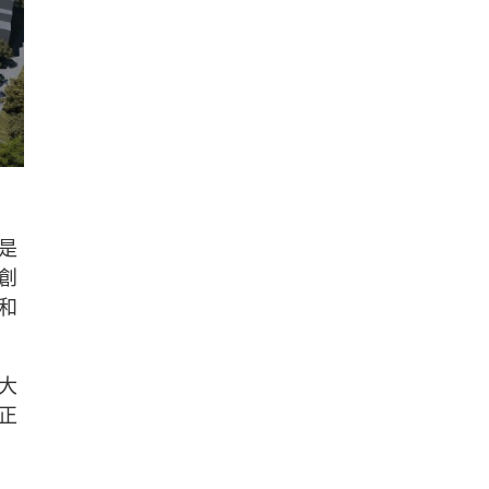
是
創
和
大
正