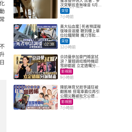
獲准養伴侶犬 房署：多
化
次突擊巡查無噪音 6月批
死者邨內調遷
動
突發
7小時前
常
黃大仙血案│死者預謀報
復噪音滋擾 聽到樓上單
位拉鐵閘聲 攜刀等𨋢伏
擊傷者
突發
02:38
不
12小時前
升
佘詩曼參加豪門婚宴拭
淚？屢錯過結婚時機認
日
雪卵都遲 立定遺囑分派
財產
影視圈
9小時前
陳凱琳育兒掀爭議狂被
翻舊帳 搭電車霸位再引
公關災難被批欠公德心
網民質疑扮貼地？
影視圈
7小時前