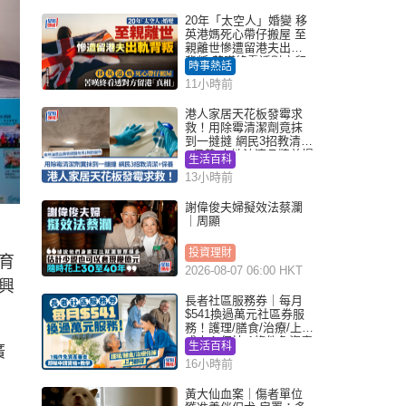
20年「太空人」婚變 移
英港媽死心帶仔搬屋 至
親離世慘遭留港夫出軌
背叛 苦嘆終看透對方留
時事熱話
港「真相」｜Juicy叮
11小時前
港人家居天花板發霉求
救！用除霉清潔劑竟抹
到一撻撻 網民3招教清潔
+保養 本地油漆品牌曾提
生活百科
醒勿用1物防變色
13小時前
謝偉俊夫婦擬效法蔡瀾
｜周顯
投資理財
育
2026-08-07 06:00 HKT
興
長者社區服務券｜每月
$541換過萬元社區券服
務！護理/膳食/治療/上門
或中心任揀 1條件免資產
生活百科
廣
審查（附申請資格及教
16小時前
學）
黃大仙血案｜傷者單位