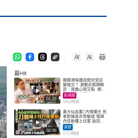
最Hit
陳錦鴻保護自閉兒受訪
變嗌交？ 激動反駁顏聯
武：我擔心咁又點 網民
批主持咄咄逼人
影視圈
01:20
18小時前
黃大仙血案│內情曝光 死
者對噪音非常敏感 電梯
內狂斬樓上住客 返回住
所墮樓亡
突發
02:38
17小時前