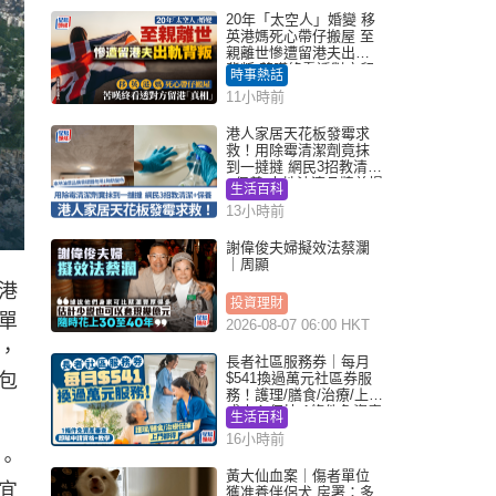
20年「太空人」婚變 移
英港媽死心帶仔搬屋 至
親離世慘遭留港夫出軌
背叛 苦嘆終看透對方留
時事熱話
港「真相」｜Juicy叮
11小時前
港人家居天花板發霉求
救！用除霉清潔劑竟抹
到一撻撻 網民3招教清潔
+保養 本地油漆品牌曾提
生活百科
醒勿用1物防變色
13小時前
謝偉俊夫婦擬效法蔡瀾
｜周顯
港
投資理財
單
2026-08-07 06:00 HKT
，
長者社區服務券｜每月
包
$541換過萬元社區券服
務！護理/膳食/治療/上門
或中心任揀 1條件免資產
生活百科
審查（附申請資格及教
16小時前
學）
。
黃大仙血案｜傷者單位
宜
獲准養伴侶犬 房署：多