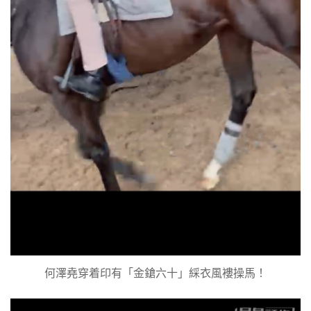
何澤堯穿着印有「金鎗六十」綵衣風褸操馬！