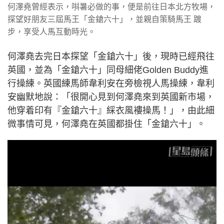
何澤堯曾經表示，唞暑必做的事，便是前往日本北方牧場，
探望好朋友三屆馬王「金鎗六十」，並親自策騎馬王 踱
步，享受人馬互動時光。
何澤堯去完日本探望「金鎗六十」後，現時已經飛往
英國，並為「金鎗六十」同母細佬Golden Buddy進
行操練。英國練馬師韋利安在旁檢視人馬操練，韋利
安幽默地說：「很開心見到何澤堯來到英國新市場，
他穿着印有『金鎗六十』綵衣風褸操馬！」，由此細
微事情可見，何澤堯在英國都掛住「金鎗六十」。