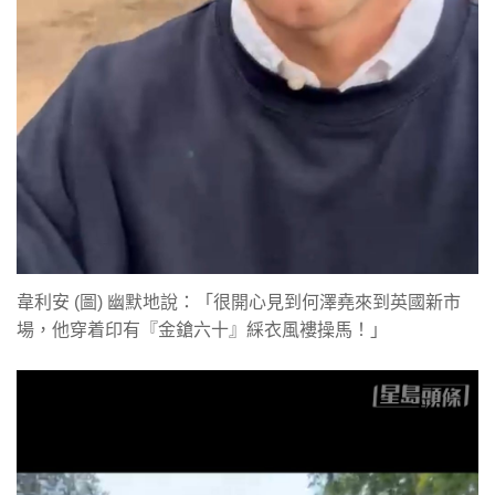
韋利安 (圖) 幽默地說：「很開心見到何澤堯來到英國新市
場，他穿着印有『金鎗六十』綵衣風褸操馬！」