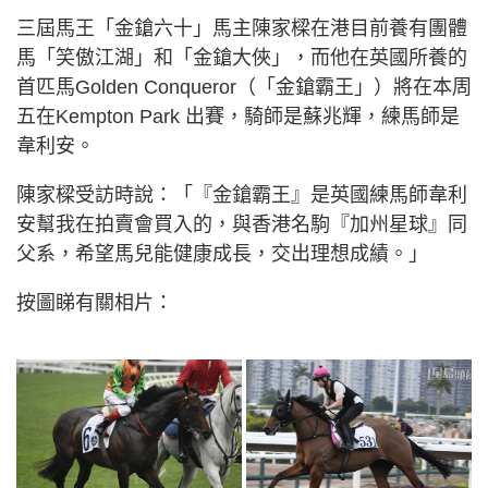
三屆馬王「金鎗六十」馬主陳家樑在港目前養有團體
馬「笑傲江湖」和「金鎗大俠」，而他在英國所養的
首匹馬Golden Conqueror（「金鎗霸王」）將在本周
五在Kempton Park 出賽，騎師是蘇兆輝，練馬師是
韋利安。
陳家樑受訪時說：「『金鎗霸王』是英國練馬師韋利
安幫我在拍賣會買入的，與香港名駒『加州星球』同
父系，希望馬兒能健康成長，交出理想成績。」
按圖睇有關相片：