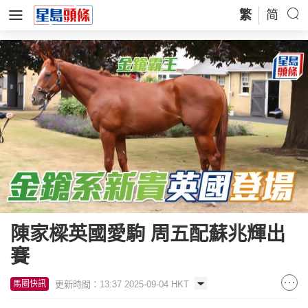
繁
简
陳家樑英國愛駒 周五配蘇兆輝出
賽
更新時間：13:37 2025-09-04 HKT
馬圈快訊