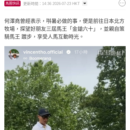
更新時間：14:36 2026-07-23 HKT
馬圈快訊
何澤堯曾經表示，唞暑必做的事，便是前往日本北方
牧場，探望好朋友三屆馬王「金鎗六十」，並親自策
騎馬王 踱步，享受人馬互動時光。