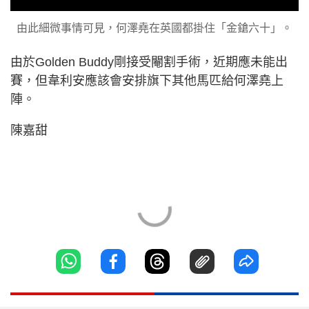
由此細微事情可見，何澤堯在英國都掛住「金鎗六十」。
由於Golden Buddy剛接受閹割手術，近期應未能出
賽，但韋利安應該會安排旗下其他馬匹給何澤堯上
陣。
陳嘉甜