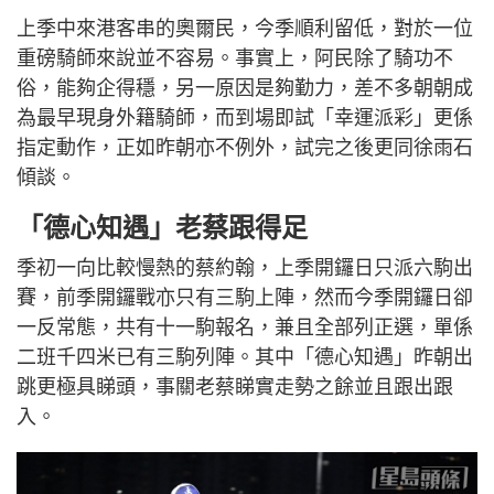
上季中來港客串的奧爾民，今季順利留低，對於一位
重磅騎師來說並不容易。事實上，阿民除了騎功不
俗，能夠企得穩，另一原因是夠勤力，差不多朝朝成
為最早現身外籍騎師，而到場即試「幸運派彩」更係
指定動作，正如昨朝亦不例外，試完之後更同徐雨石
傾談。
「德心知遇」老蔡跟得足
季初一向比較慢熱的蔡約翰，上季開鑼日只派六駒出
賽，前季開鑼戰亦只有三駒上陣，然而今季開鑼日卻
一反常態，共有十一駒報名，兼且全部列正選，單係
二班千四米已有三駒列陣。其中「德心知遇」昨朝出
跳更極具睇頭，事關老蔡睇實走勢之餘並且跟出跟
入。