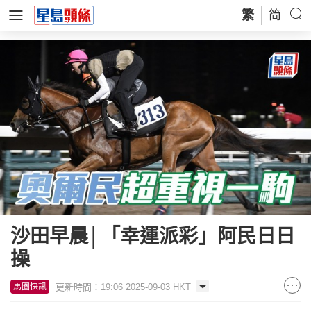
繁
简
沙田早晨│「幸運派彩」阿民日日
操
更新時間：19:06 2025-09-03 HKT
馬圈快訊