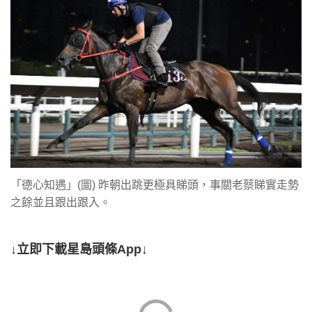
「德心知遇」(圖) 昨朝出跳更極具睇頭，事關老蔡睇實走勢
之餘並且跟出跟入。
↓立即下載星島頭條App↓