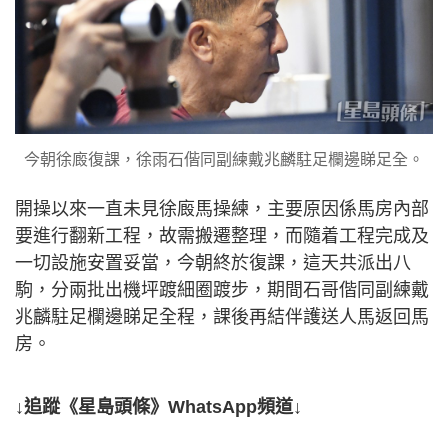
今朝徐廄復課，徐雨石偕同副練戴兆麟駐足欄邊睇足全。
開操以來一直未見徐廄馬操練，主要原因係馬房內部
要進行翻新工程，故需搬遷整理，而隨着工程完成及
一切設施安置妥當，今朝終於復課，這天共派出八
駒，分兩批出機坪踱細圈踱步，期間石哥偕同副練戴
兆麟駐足欄邊睇足全程，課後再結伴護送人馬返回馬
房。
↓追蹤《星島頭條》WhatsApp頻道↓