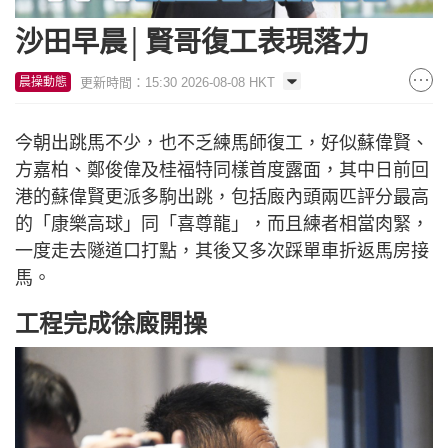
沙田早晨│賢哥復工表現落力
更新時間：15:30 2026-08-08 HKT
晨操動態
今朝出跳馬不少，也不乏練馬師復工，好似蘇偉賢、
方嘉柏、鄭俊偉及桂福特同樣首度露面，其中日前回
港的蘇偉賢更派多駒出跳，包括廄內頭兩匹評分最高
的「康樂高球」同「喜尊龍」，而且練者相當肉緊，
一度走去隧道口打點，其後又多次踩單車折返馬房接
馬。
工程完成徐廄開操