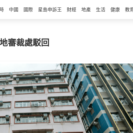
時
中國
國際
星島申訴王
財經
地產
生活
健康
教
土地審裁處駁回