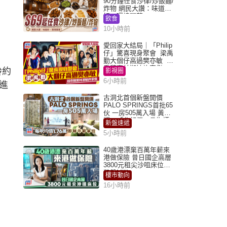
90分鐘任食沙律/炒飯麵/
炸物 網民大讚：味道
好，環境闊落
飲食
10小時前
愛回家大結局｜「Philip
仔」驚喜現身聚會 梁禹
勤大個仔高過樊亦敏 超
乖黐實林淑敏許家傑
齡約
影視圈
6小時前
進
古洞北首個新盤開價
PALO SPRINGS首批65
伙 一房505萬入場 黃光
耀：「北都價」具指標
新盤速遞
作用
5小時前
40歲港漂棄百萬年薪來
港做保險 昔日國企高層
3800元租尖沙咀床位｜
租盤Million
樓市動向
16小時前