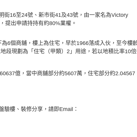
6至24號、新市街41及43號，由一家名為Victory
請強拍，提出申請持持有約80%業權。
為6個商舖，樓上為住宅，早於1966落成入伙，至今樓
所處地段現劃為「住宅（甲類）2」用途，若以地積比率10倍
0637億，當中商舖部分約5607萬，住宅部分約2.04567
驗樓、裝修分享，請即Email：