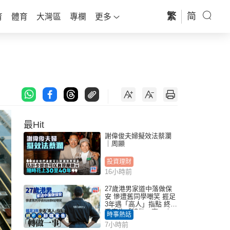
繁
简
育
體育
大灣區
專欄
更多
最Hit
謝偉俊夫婦擬效法蔡瀾
｜周顯
投資理財
16小時前
27歲港男家道中落做保
安 慘遭舊同學嘲笑 捱足
3年遇「高人」指點 終辭
職宣告「轉做一事」｜
時事熱話
Juicy叮
7小時前