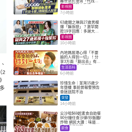
離世急於澄清「代找卡
數」傳聞惹人反感
影視圈
7小時前
63歲關之琳與27歲男模
爆「嫲孫戀」？激罕開
腔19字回應：多謝大家
掛念近況
影視圈
10小時前
內地媽居港心得「不要
臉的人得到一切」！分
享3方面「豁出去」有著
人、
數 網民：你好厲害
生活百科
（2
6小時前
》
珍惜生命｜荃灣15歲少
多
年墮樓 事前曾報警預告
昏迷送院不治
突發
14小時前
尖沙咀$69起素食自助餐
90分鐘任食沙律/炒飯麵/
炸物 網民大讚：味道
好，環境闊落
飲食