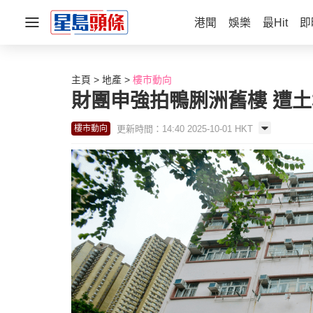
港聞
娛樂
最Hit
即
主頁
地產
樓市動向
財團申強拍鴨脷洲舊樓 遭
更新時間：14:40 2025-10-01 HKT
樓市動向