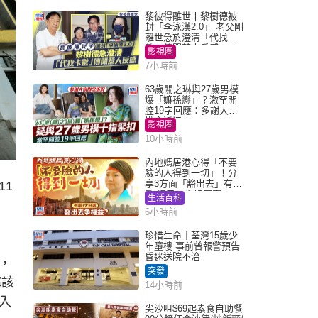
黎彼得離世丨黎樹德被
封「李泳漢2.0」 老父剛
離世急於澄清「代找卡
數」傳聞惹人反感
影視圈
7小時前
63歲關之琳與27歲男模
爆「嫲孫戀」？激罕開
腔19字回應：多謝大家
掛念近況
影視圈
10小時前
內地媽居港心得「不要
臉的人得到一切」！分
享3方面「豁出去」有著
11
數 網民：你好厲害
生活百科
6小時前
珍惜生命｜荃灣15歲少
年墮樓 事前曾報警預告
昏迷送院不治
，
突發
購該
14小時前
入
尖沙咀$69起素食自助餐