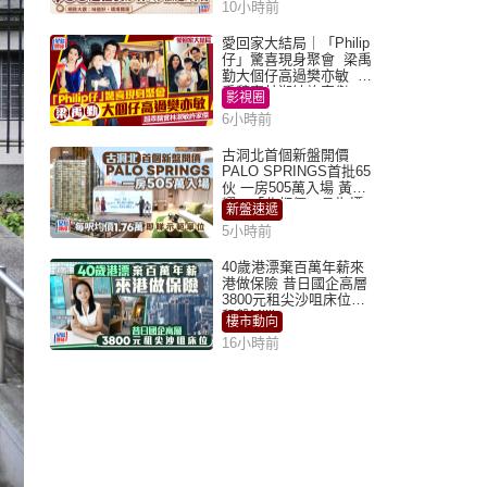
10小時前
愛回家大結局｜「Philip
仔」驚喜現身聚會 梁禹
勤大個仔高過樊亦敏 超
乖黐實林淑敏許家傑
影視圈
6小時前
古洞北首個新盤開價
PALO SPRINGS首批65
伙 一房505萬入場 黃光
耀：「北都價」具指標
新盤速遞
作用
5小時前
40歲港漂棄百萬年薪來
港做保險 昔日國企高層
3800元租尖沙咀床位｜
租盤Million
樓市動向
16小時前