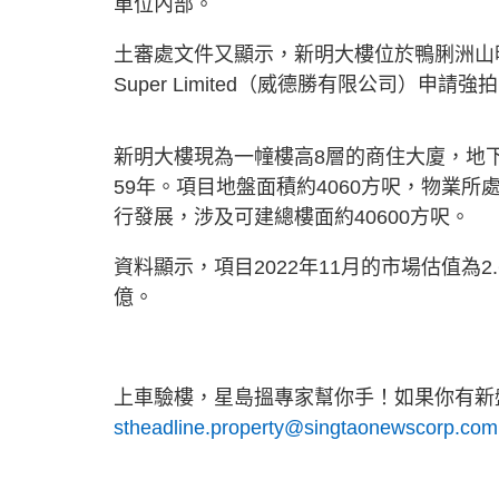
單位內部。
土審處文件又顯示，新明大樓位於鴨脷洲山明街1
Super Limited（威德勝有限公司）申
新明大樓現為一幢樓高8層的商住大廈，地下
59年。項目地盤面積約4060方呎，物業
行發展，涉及可建總樓面約40600方呎。
資料顯示，項目2022年11月的市場估值為2.6
億。
上車驗樓，星島搵專家幫你手！如果你有新盤
stheadline.property@singtaonewscorp.com