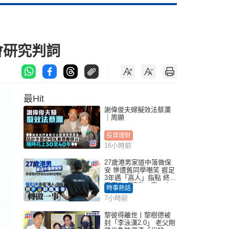
會研究判詞
最Hit
謝偉俊夫婦擬效法蔡瀾
｜周顯
投資理財
16小時前
27歲港男家道中落做保
安 慘遭舊同學嘲笑 捱足
3年遇「高人」指點 終辭
職宣告「轉做一事」｜
時事熱話
Juicy叮
7小時前
黎彼得離世丨黎樹德被
封「李泳漢2.0」 老父剛